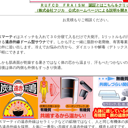
ＲＵＦＣＤ ＦＲＡＩＳＭ 認証とはこちらをクリ
（株式会社フジカ 公式ホームページによる説明を開き
お見積もりご相談ください。
スマーティ
はスイッチを入れて３０分寝て入るだけで大発汗。1リットルもの
ける
遠赤外線ドーム型サウナ
です。しかも汗と一緒に脂肪や老廃物、有害毒素
の外に追い出します。冷えでお悩みの方から、ダイエットや解毒（デトックス
手軽にできます。
しかも肌表面が乾燥する暑さではなく体の芯から温まり、汗もべたつかないの
浴後は体の内側も外側もすっきり快適。
スマーティの遠赤外線はセラミックなどの鉱物ではなく、人と同じ有機体の
る遠赤外線を採用。人体に一番良い共鳴する遠赤外線です。構造も頑丈です