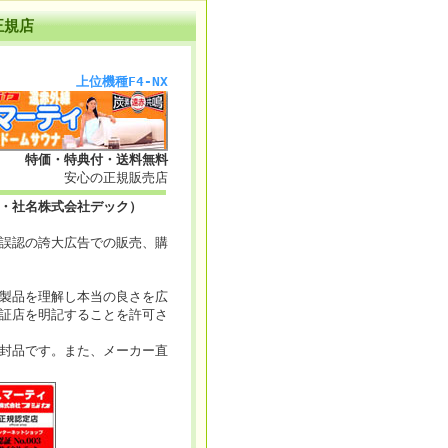
 正規店
上位機種F4-NX
特価・特典付・送料無料
安心の正規販売店
・社名株式会社デック）
誤認の誇大広告での販売、購
製品を理解し本当の良さを広
証店を明記することを許可さ
封品です。また、メーカー直