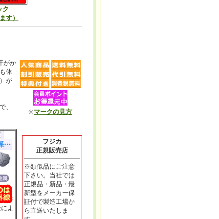
ック
ます）
汗がか
も体
）が
で、
※
マークの見方
フジカ
正規販売店
※類似品にご注意
下さい。当社では
正規品・新品・最
新型をメーカー保
証付で製造工場か
炭によ
ら直送いたしま
。