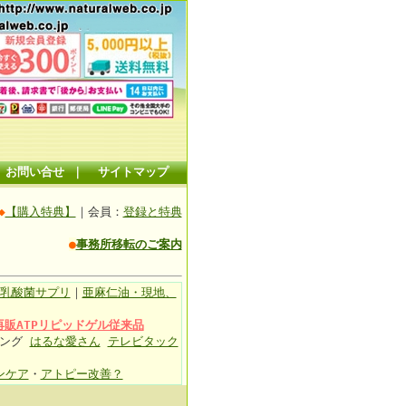
お問い合せ
｜
サイトマップ
◆
【購入特典】
｜会員：
登録と特典
●
事務所移転のご案内
乳酸菌サプリ
｜
亜麻仁油・現地、
再販ATPリピッドゲル従来品
ィング
はるな愛さん
テレビタック
ンケア
・
アトピー改善？