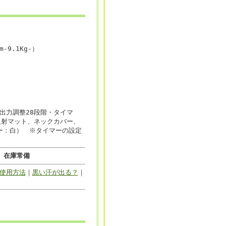
-9.1Kg-）
出力調整28段階・タイマ
反射マット、ネックカバー、
ラー：白） ※タイマーの設定
間
在庫常備
使用方法
｜
黒い汗が出る？
｜