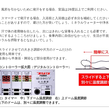
・風邪を引かないために発汗をする場合、室温は20度以上でご利用ください
・スマーティで発汗する場合、入浴前と入浴後は必ず水分を補給してください
ることがありますので、避けた方が良いでしょう。ミネラルウォーターや浄水
・汗で体の老廃物を出したら、次にはきれいな栄養を入れることも必要です。
事にするようこころがけましょう。食事内容に自信がなかったり、生活が不規
ネラルを摂取するとなおよいでしょう。
スライドさせての大きさ調節や片方のドームだけの
使用も簡単です。
全身から半身浴・脚浴など部分使用ができます。
コントローラー拡大図
（
デジタルコントローラー
）
左）タイマー 中）下ドーム温度調節 右）上ドーム温度調節
上下のドームは、別々に温度調整できます。