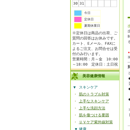
30
31
今日
定休日
夏期休業日
※定休日は商品の出荷、ご
質問の回答はお休みです。
カート、Eメール、FAXに
よるご注文、お問合せは受
付のみ行います。
営業時間：月～金 10:00
～18:00 定休日：土日祝
美容健康情報
▼
スキンケア
・
肌のトラブル対策
・
上手なスキンケア
・
上手な洗顔方法
・
肌を傷つける要因
・
ＵＶケア紫外線対策
▼
健康