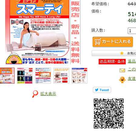
64
希望価格:
価格:
51
46
購入数:
返品
この
友達
拡大表示