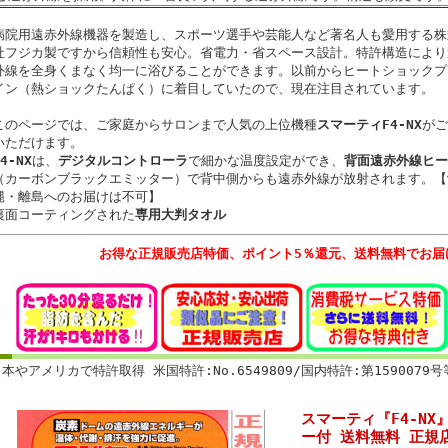
病院用遠赤外線機器を製造し、スポーツ選手や芸能人など著名人も愛用する株
社フジカ製ですから信頼性も安心。省電力・省スペース設計。特許構造により
外線を全身くまなく均一に浴びることができます。以前からヒートショックプ
イン（熱ショックたんぱく）に着目していたので、現在注目されています。
このページでは、ご家庭からサロンまで人気の上位機種
スマーティF4-NX
がご
いただけます。
4-NX
は、
デジタルコントローラ
で細かな温度設定ができ、
背面遠赤外線ヒー
（カーボンブラックエミッター）で背中側からも遠赤外線が放射されます。【
縄・離島へのお届けは不可】
裏面コーティングされた
専用大判タオル
お得な正規販売店特価、ポイント5％還元、送料無料でお届
本やアメリカで特許取得 米国特許:No.6549809/国内特許:第1590079号
スマーティ『F4-N
ー付 送料無料 正規