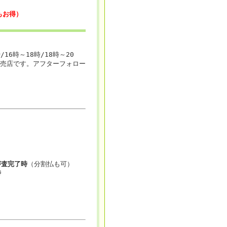
もお得）
16時～18時/18時～20
販売店です。アフターフォロー
審査完了時
（分割払も可）
時