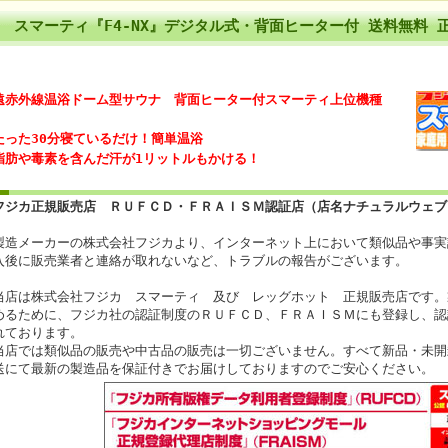
スマーティ『F4-NX』デジタル式・背面ヒーター付 送料無料
遠赤外線温浴ドーム型サウナ 背面ヒーター付スマーティ上位機種
たった30分寝ているだけ！簡単温浴
脂肪や毒素を含んだ汗が1リットルもかける！
フジカ正規販売店 ＲＵＦＣＤ・ＦＲＡＩＳＭ認証店（店名ナチュラルウェブ
製造メーカーの株式会社フジカより、インターネット上において類似品や事実
入後に販売業者と連絡が取れないなど、トラブルの報告がございます。
当店は株式会社フジカ スマーティ 及び レッグホット 正規販売店です。
めるために、フジカ社の認証制度のＲＵＦＣＤ、ＦＲＡＩＳＭにも登録し、認
れております。
当店では類似品の販売や中古品の販売は一切ございません。すべて新品・未開
送にて最新の製造品を保証付きでお届けしておりますのでご安心ください。