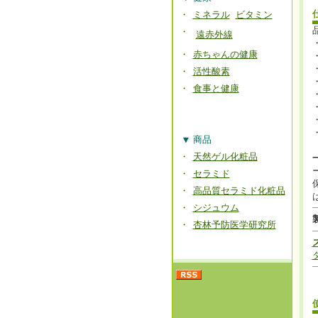
・
ミネラル
ビタミン
・
遠赤外線
・
赤ちゃんの健康
・
活性酸素
・
食事と健康
▼
商品
・
天然ゲル化粧品
・
セラミド
・
高品質セラミド化粧品
・
シジュウム
・
杏林予防医学研究所