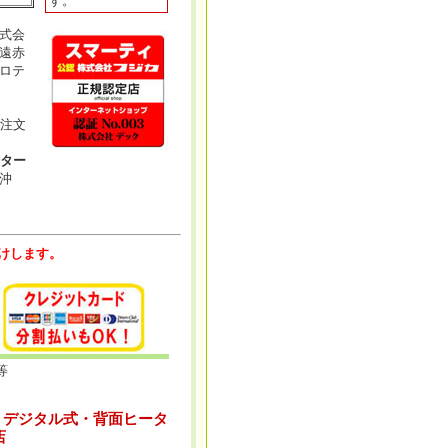
す。
式会
遠赤
ロテ
注文
ター
沖
けします。
等
X』デジタル式・背面ヒータ
店