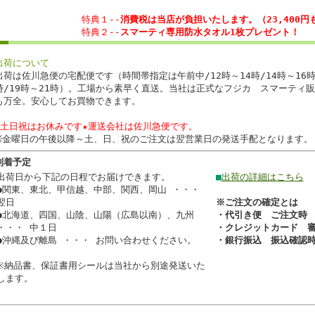
特典１--
消費税は当店が負担いたします。（23,400円
特典２--
スマーティ専用防水タオル1枚プレゼント！
出荷について
出荷は佐川急便の宅配便です（時間帯指定は午前中/12時～14時/14時～16時/
時/19時～21時）。工場から素早く直送。当社は正式なフジカ スマーティ
も万全。安心してお買物できます。
★土日祝はお休みです★運送会社は佐川急便です。
※金曜日の午後以降～土、日、祝のご注文は翌営業日の発送手配となります。
到着予定
出荷日から下記の日程でお届けできます。
■
出荷の詳細はこちら
●関東、東北、甲信越、中部、関西、岡山 ・・・
翌日
※ご注文の確定とは
●北海道、四国、山陰、山陽（広島以南）、九州
・代引き便 ご注文時
・・・ 中１日
・クレジットカード 
●沖縄及び離島 ・・・ お問い合わせください。
・銀行振込 振込確認
※納品書、保証書用シールは当社から別途発送いた
します。