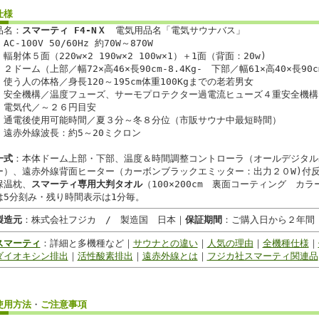
仕様
品名：
スマーティ
F4-NＸ
電気用品名「電気サウナバス」
・AC-100V 50/60Hz 約70W～870W
・輻射体５面（220w×2 190w×2 100w×1）＋1面（背面：20w)
・２ドーム（上部／幅72×高46×長90cm-8.4Kg- 下部／幅61×高40×長90cm
・使う人の体格／身長120～195cm体重100Kgまでの老若男女
・安全機構／温度フューズ、サーモプロテクター過電流ヒューズ４重安全機構
・電気代／～２６円目安
・通電後使用可能時間／夏３分～冬８分位（市販サウナ中最短時間）
・遠赤外線波長：約5～20ミクロン
一式
：本体ドーム上部・下部、温度＆時間調整コントローラ（オールデジタル
ー）、遠赤外線背面ヒーター（カーボンブラックエミッター：出力２０W)付
保温枕、
スマーティ専用大判タオル
（100×200cm 裏面コーティング カ
は5分刻み・残り時間表示は1分毎。
製造元
：株式会社フジカ / 製造国 日本｜
保証期間
：ご購入日から２年
スマーティ
：詳細と多機種など｜
サウナとの違い
｜
人気の理由
｜
全機種仕様
｜
ダイオキシン排出
｜
活性酸素排出
｜
遠赤外線とは
｜
フジカ社スマーティ関連品
使用方法
・
ご注意事項