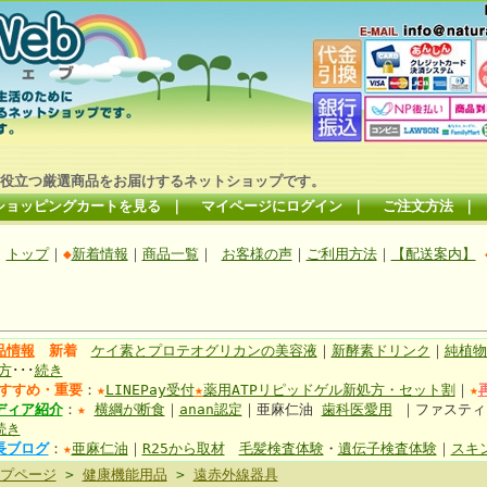
役立つ厳選商品をお届けするネットショップです。
ショッピングカートを見る
｜
マイページにログイン
｜
ご注文方法
｜
トップ
｜
◆
新着情報
｜
商品一覧
｜
お客様の声
｜
ご利用方法
｜
【配送案内】
品情報
新着
ケイ素とプロテオグリカンの美容液
｜
新酵素ドリンク
｜
純植物
方
･･･
続き
すすめ・重要
：
★
LINEPay受付
★
薬用ATPリピッドゲル新処方・セット割
｜
★
ディア紹介
：
★
横綱が断食
｜
anan認定
｜亜麻仁油
歯科医愛用
｜ファステ
続き
長ブログ
：
★
亜麻仁油
｜
R25から取材
毛髪検査体験
・
遺伝子検査体験
｜
スキ
プページ
>
健康機能用品
>
遠赤外線器具