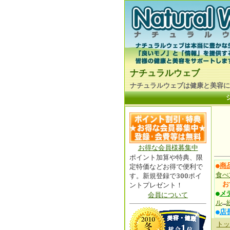
ナチュラルウェブ
ナチュラルウェブは健康と美容に
お得な会員様募集中
ポイント加算や特典、限
●
商
定特価などお得で便利で
食べ
す。新規登録で300ポイ
お
ントプレゼント！
●
メ
会員について
ル
…
●
店
トッ