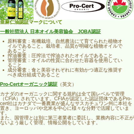
亜麻仁油認証マークについて
一般社団法人 日本オイル美容協会 JOBA認証
原料審査：有機栽培、自然農法にて育てられた植物オ
イルであること。栽培者、品質が明確な植物オイルで
あること
搾油審査：圧搾法で搾油されたオイルであること
管理審査：オイルの性質に合わせた容器を使用してい
ること
成分審査：食と美容それぞれに有効かつ適正な推奨す
べき成分組成であること
Pro-Certオーガニック認証
（英文）
カナダのオーガニックに関する規約は全て国レベルで管理
（CFIA）されています。CFIAが認定した認証団体であるPro-
cert社はカナダで一番農業が盛んなサスカチュワン州に本社を
置き、ヨーロッパや北米を中心に様々な分野で活躍していま
す。
また、国管理とは別に第三者業者に委託し、業務内容に不正が
ないよう厳しく管理、情報公開をしています。