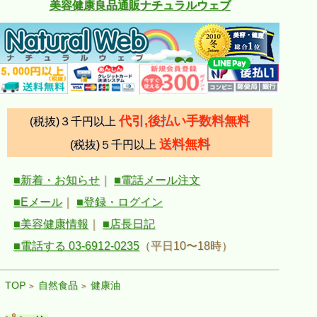
美容健康良品通販ナチュラルウェブ
代引,後払い手数料無料
(税抜)３千円以上
送料無料
(税抜)５千円以上
■新着・お知らせ
｜
■電話メール注文
■Eメール
｜
■登録・ログイン
■美容健康情報
｜
■店長日記
■電話する 03-6912-0235
（平日10〜18時）
TOP
自然食品
健康油
>
>