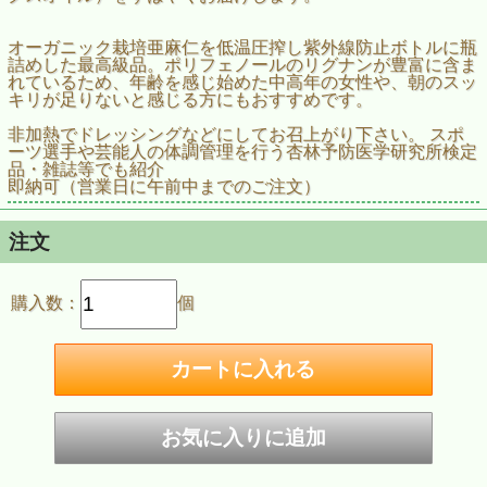
オーガニック栽培亜麻仁を低温圧搾し紫外線防止ボトルに瓶
詰めした最高級品。ポリフェノールのリグナンが豊富に含ま
れているため、年齢を感じ始めた中高年の女性や、朝のスッ
キリが足りないと感じる方にもおすすめです。
非加熱でドレッシングなどにしてお召上がり下さい。 スポ
ーツ選手や芸能人の体調管理を行う杏林予防医学研究所検定
品・雑誌等でも紹介
即納可（営業日に午前中までのご注文）
注文
購入数：
個