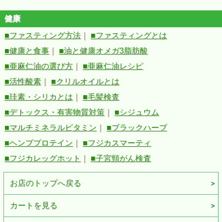
健康
■ファスティング方法
｜
■ファスティングとは
■健康と食事
｜
■油と健康オメガ3脂肪酸
■亜麻仁油の選び方
｜
■亜麻仁油レシピ
■活性酸素
｜
■クリルオイルとは
■珪素・シリカとは
｜
■毛髪検査
■デトックス・有害物質対策
｜
■シジュウム
■マルチミネラルビタミン
｜
■ブラックハーブ
■ヘンププロテイン
｜
■フジカスマーティ
■フジカレッグホット
｜
■子宮頸がん検査
お店のトップへ戻る
カートを見る