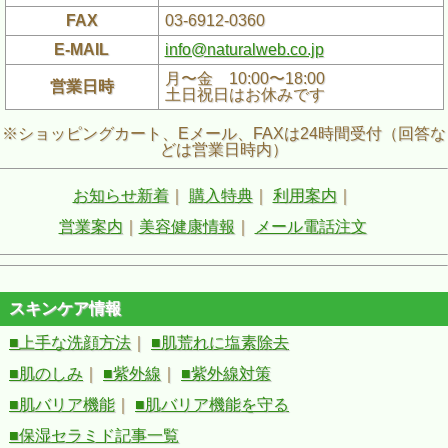
FAX
03-6912-0360
E-MAIL
info@naturalweb.co.jp
月〜金 10:00〜18:00
営業日時
土日祝日はお休みです
※ショッピングカート、Eメール、FAXは24時間受付（回答な
どは営業日時内）
お知らせ新着
｜
購入特典
｜
利用案内
｜
営業案内
｜
美容健康情報
｜
メール電話注文
スキンケア情報
■上手な洗顔方法
｜
■肌荒れに塩素除去
■肌のしみ
｜
■紫外線
｜
■紫外線対策
■肌バリア機能
｜
■肌バリア機能を守る
■保湿セラミド記事一覧