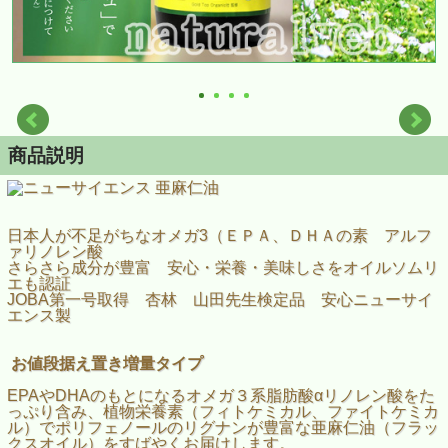
商品説明
日本人が不足がちなオメガ3（ＥＰＡ、ＤＨＡの素 アルフ
ァリノレン酸
さらさら成分が豊富 安心・栄養・美味しさをオイルソムリ
エも認証
JOBA第一号取得 杏林 山田先生検定品 安心ニューサイ
エンス製
お値段据え置き増量タイプ
EPAやDHAのもとになるオメガ３系脂肪酸αリノレン酸をた
っぷり含み、植物栄養素（フィトケミカル、ファイトケミカ
ル）でポリフェノールのリグナンが豊富な亜麻仁油（フラッ
クスオイル）をすばやくお届けします。