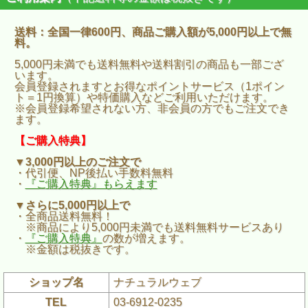
送料：全国一律600円、商品ご購入額が5,000円以上で無
料。
5,000円未満でも送料無料や送料割引の商品も一部ござ
います。
会員登録されますとお得なポイントサービス（1ポイン
ト＝1円換算）や特価購入などご利用いただけます。
※会員登録希望されない方、非会員の方でもご注文でき
ます。
【ご購入特典】
▼3,000円以上のご注文で
・代引便、NP後払い手数料無料
・
『ご購入特典』もらえます
▼さらに5,000円以上で
・全商品送料無料！
※商品により5,000円未満でも送料無料サービスあり
・
『ご購入特典』
の数が増えます。
※金額は税抜きです。
ショップ名
ナチュラルウェブ
TEL
03-6912-0235