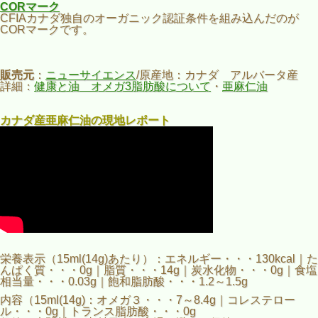
CORマーク
CFIAカナダ独自のオーガニック認証条件を組み込んだのが
CORマークです。
販売元
：
ニューサイエンス
/原産地：カナダ アルバータ産
詳細：
健康と油 オメガ3脂肪酸について
・
亜麻仁油
カナダ産亜麻仁油の現地レポート
栄養表示（15ml(14g)あたり）：エネルギー・・・130kcal｜た
んぱく質・・・0g｜脂質・・・14g｜炭水化物・・・0g｜食塩
相当量・・・0.03g｜飽和脂肪酸・・・1.2～1.5g
内容（15ml(14g)：オメガ３・・・7～8.4g｜コレステロー
ル・・・0g｜トランス脂肪酸・・・0g