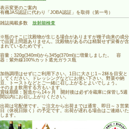
表示変更のご案内
有機JAS認証に代わり「JOBA認証」を取得（第一号）
雑誌掲載多数
放射能検査
※瓶のそこに沈殿物が生じる場合がありますが種子由来の成分
で品質上問題ありません。沈殿物があるのは精製せず栄養が含
まれているためです。
容量：320g(340ml)から345g(370ml)に増量しました。 容
器：紫外線100%カット遮光ガラス瓶
加熱調理はせずにご利用下さい。1日に大さじ1～2杯を目安と
してください。ドレッシングなどにお使い下さい。野菜や納
豆、トーストなどとご一緒に召し上がるとよいでしょう。
そのまま飲用する方もいます。
賞味期限：製造から14ヶ月 開封後は必ず冷蔵庫に保管し5週
間以内にお召し上がりください。
出荷は宅配便です。ご注文から出荷までは通常、即日～３営業
日（休祝日除く）の予定です。出荷が遅れる場合はご連絡いた
します。