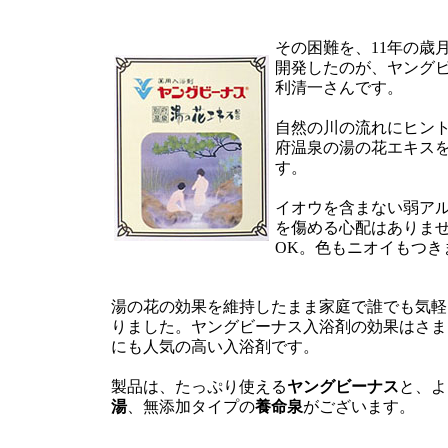
その困難を、11年の歳
開発したのが、ヤング
利清一さんです。
自然の川の流れにヒン
府温泉の湯の花エキス
す。
イオウを含まない弱ア
を傷める心配はありま
OK。色もニオイもつき
湯の花の効果を維持したまま家庭で誰でも気軽
りました。ヤングビーナス入浴剤の効果はさま
にも人気の高い入浴剤です。
製品は、たっぷり使える
ヤングビーナス
と、よ
湯
、無添加タイプの
養命泉
がございます。