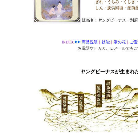
ぎれ・うちみ・くじき
しん・疲労回復・産前
販売名：ヤングビーナス・別府
INDEX
商品説明
｜
効能
｜
湯の花
｜
ご愛
お電話やＦＡＸ、Ｅメールでもご
ヤングビーナスが生まれ