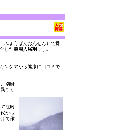
（みょうばんおんせん）で採
合した
薬用入浴剤
です。
キンケアから健康に口コミで
が、別府
く異なり
って沈殿
時代から
かけて作