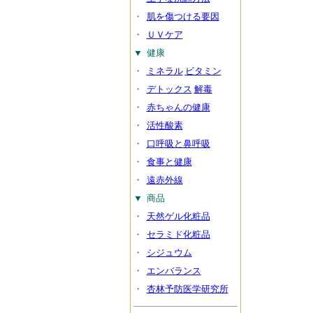
・
肌を傷つける要因
・
ＵＶケア
▼
健康
・
ミネラル
ビタミン
・
デトックス
解毒
・
赤ちゃんの健康
・
活性酸素
・
口呼吸と鼻呼吸
・
食事と健康
・
遠赤外線
▼
商品
・
天然ゲル化粧品
・
セラミド化粧品
・
シジュウム
・
エンバランス
・
杏林予防医学研究所