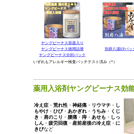
ヤングビーナス容器入り
ヤングビーナス徳用詰替
別府八湯EPパッ
ヤングビーナス分封パック
いずれもアレルギー検査パッチテスト済み（*）
薬用入浴剤ヤングビーナス効
冷え症
・
荒れ性
・
神経痛
・
リウマチ
・
し
もやけ
・
ひび
・
あかぎれ
・
うちみ
・
くじ
き
・
肩のこり
・
腰痛
・
痔
・
あせも
・
しっ
しん
・
疲労回復
・
産前産後の冷え症
・
に
きび
など