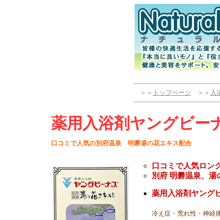
＞＞
トップページ
＞＞
入
薬用入浴剤ヤングビー
口コミで人気の別府温泉 明礬湯の花エキス配合
口コミで人気ロン
別府 明礬温泉、湯
薬用入浴剤ヤング
冷え症・荒れ性・神経