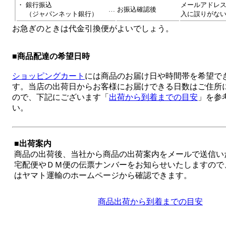
・
銀行振込
メールアドレ
…
お振込確認後
（ジャパンネット銀行）
入に誤りがな
お急ぎのときは代金引換便がよいでしょう。
■
商品配達の希望日時
ショッピングカート
には商品のお届け日や時間帯を希望で
す。当店の出荷日からお客様にお届けできる日数はご住所
ので、下記にございます「
出荷から到着までの目安
」を参
い。
■出荷案内
商品の出荷後、当社から商品の出荷案内をメールで送信い
宅配便やＤＭ便の伝票ナンバーをお知らせいたしますので
はヤマト運輸のホームページから確認できます。
商品出荷から到着までの目安