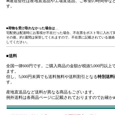
※
運送会社は産地直送品や工場直送品、ご希望の時間帯な
す。
■
荷物を受け取れなかった場合は
…
宅配便は配達時にお客様が不在だった場合、不在票をポスト等に入れて
その後、約1週間は保管してくれますので、不在票に記載されている連
してください。
■
送料
全国一律600円です。ご購入商品の金額が税抜5,000円以
ます。
但し、5,000円未満でも送料無料や送料割引となる
特別送料
す。
産地直送品など送料が異なる商品もございます。
例外送料は各商品ページに記載されておりますのでお確か