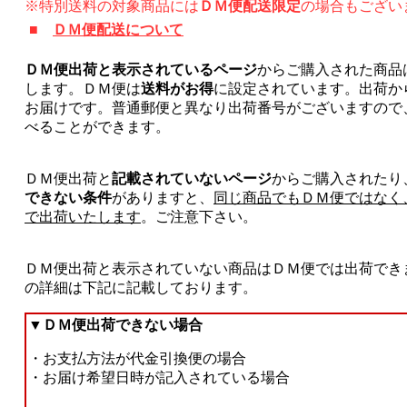
※特別送料の対象商品には
ＤＭ便配送限定
の場合もござい
■
ＤＭ便配送について
ＤＭ便出荷と表示されているページ
からご購入された商品
します。ＤＭ便は
送料がお得
に設定されています。出荷か
お届けです。普通郵便と異なり出荷番号がございますので
べることができます。
ＤＭ便出荷と
記載されていないページ
からご購入されたり
できない条件
がありますと、
同じ商品でもＤＭ便ではなく
で出荷いたします
。ご注意下さい。
ＤＭ便出荷と表示されていない商品はＤＭ便では出荷でき
の詳細は下記に記載しております。
▼
ＤＭ便出荷できない場合
・お支払方法が代金引換便の場合
・お届け希望日時が記入されている場合