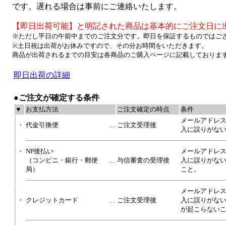
です。遅れる場合は事前にご連絡いたします。
【即日出荷可能】と明記された商品は基本的にご注文日に
※ただし平日の午前中までのご注文分です。即日を保証するものではご
※土日祝は出荷がお休みですので、その分お時間をいただきます。
商品が出荷されるまでの目安は各商品のご購入ページに記載しておりま
即日出荷の詳細
●
ご注文が確定する条件
▼
お支払方法
ご注文確定の時点
条件
メールアドレ
・
代金引換便
…
ご注文受理後
入に誤りがな
・
NP後払い
メールアドレ
（コンビニ・銀行・郵便
…
与信審査の受理後
入に誤りがな
局）
こと。
メールアドレ
・
クレジットカード
…
ご注文受理後
入に誤りがな
が起こらない