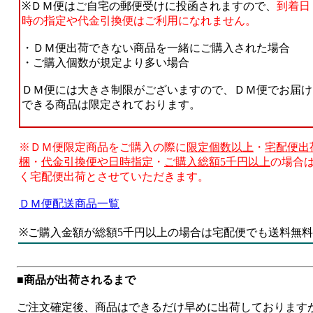
※ＤＭ便はご自宅の郵便受けに投函されますので、
到着日
時の指定や代金引換便はご利用になれません。
・ＤＭ便出荷できない商品を一緒にご購入された場合
・ご購入個数が規定より多い場合
ＤＭ便には大きさ制限がございますので、ＤＭ便でお届け
できる商品は限定されております。
※ＤＭ便限定商品をご購入の際に
限定個数以上
・
宅配便出
梱
・
代金引換便や日時指定
・
ご購入総額5千円以上
の場合
く宅配便出荷とさせていただきます。
ＤＭ便配送商品一覧
※ご購入金額が総額5千円以上の場合は宅配便でも送料無
■商品が出荷されるまで
ご注文確定後、商品はできるだけ早めに出荷しております