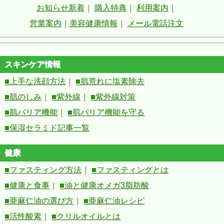
お知らせ新着
｜
購入特典
｜
利用案内
｜
営業案内
｜
美容健康情報
｜
メール電話注文
スキンケア情報
■上手な洗顔方法
｜
■肌荒れに塩素除去
■肌のしみ
｜
■紫外線
｜
■紫外線対策
■肌バリア機能
｜
■肌バリア機能を守る
■保湿セラミド記事一覧
健康
■ファスティング方法
｜
■ファスティングとは
■健康と食事
｜
■油と健康オメガ3脂肪酸
■亜麻仁油の選び方
｜
■亜麻仁油レシピ
■活性酸素
｜
■クリルオイルとは