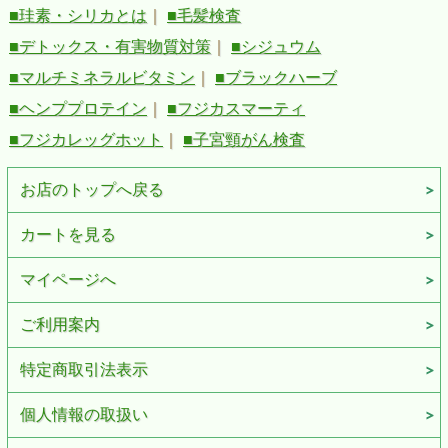
■珪素・シリカとは
｜
■毛髪検査
■デトックス・有害物質対策
｜
■シジュウム
■マルチミネラルビタミン
｜
■ブラックハーブ
■ヘンププロテイン
｜
■フジカスマーティ
■フジカレッグホット
｜
■子宮頸がん検査
お店のトップへ戻る
カートを見る
マイページへ
ご利用案内
特定商取引法表示
個人情報の取扱い