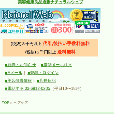
美容健康良品通販ナチュラルウェブ
代引,後払い手数料無料
(税抜)３千円以上
送料無料
(税抜)５千円以上
■新着・お知らせ
｜
■電話メール注文
■Eメール
｜
■登録・ログイン
■美容健康情報
｜
■店長日記
■電話する 03-6912-0235
（平日10〜18時）
TOP
ヘアケア
>