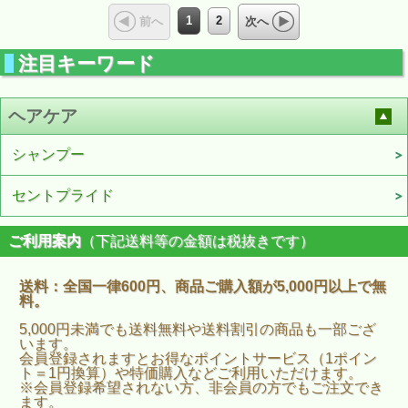
1
2
前へ
次へ
注目キーワード
ヘアケア
シャンプー
セントプライド
ご利用案内
（下記送料等の金額は税抜きです）
送料：全国一律600円、商品ご購入額が5,000円以上で無
料。
5,000円未満でも送料無料や送料割引の商品も一部ござ
います。
会員登録されますとお得なポイントサービス（1ポイン
ト＝1円換算）や特価購入などご利用いただけます。
※会員登録希望されない方、非会員の方でもご注文でき
ます。