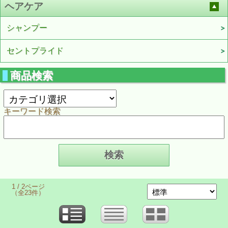
ヘアケア
シャンプー
セントプライド
商品検索
キーワード検索
1 / 2ページ
（全23件）