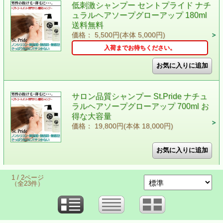
低刺激シャンプー セントプライド ナチ
ュラルヘアソープグローアップ 180ml
送料無料
価格： 5,500円(本体 5,000円)
入荷までお待ちください。
サロン品質シャンプー St.Pride ナチュ
ラルヘアソープグローアップ 700ml お
得な大容量
価格： 19,800円(本体 18,000円)
1 / 2ページ
（全23件）