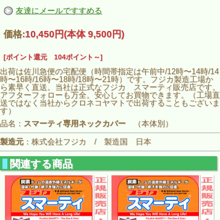
友達にメールですすめる
価格:
10,450円
(本体 9,500円)
[ポイント還元 104ポイント～]
出荷は佐川急便の宅配便（時間帯指定は午前中/12時〜14時/14
時〜16時/16時〜18時/18時〜21時）です。フジカ製造工場か
ら素早く直送。当社は正式なフジカ スマーティ販売店です。
アフターフォローも万全。安心してお買物できます。（工場直
送ではなく当社からクロネコヤマトで出荷することもございま
す）
品名：
スマーティ専用ネックカバー
（本体別）
製造元
：株式会社フジカ / 製造国 日本
関連する商品