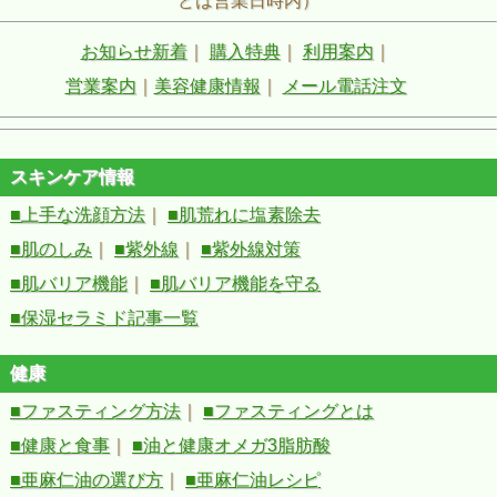
どは営業日時内）
お知らせ新着
｜
購入特典
｜
利用案内
｜
営業案内
｜
美容健康情報
｜
メール電話注文
スキンケア情報
■上手な洗顔方法
｜
■肌荒れに塩素除去
■肌のしみ
｜
■紫外線
｜
■紫外線対策
■肌バリア機能
｜
■肌バリア機能を守る
■保湿セラミド記事一覧
健康
■ファスティング方法
｜
■ファスティングとは
■健康と食事
｜
■油と健康オメガ3脂肪酸
■亜麻仁油の選び方
｜
■亜麻仁油レシピ