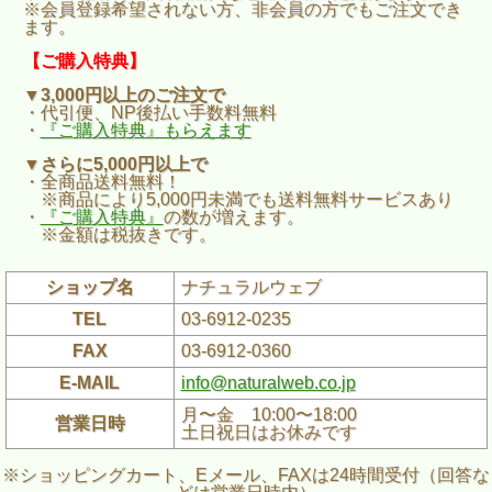
※会員登録希望されない方、非会員の方でもご注文でき
ます。
【ご購入特典】
▼3,000円以上のご注文で
・代引便、NP後払い手数料無料
・
『ご購入特典』もらえます
▼さらに5,000円以上で
・全商品送料無料！
※商品により5,000円未満でも送料無料サービスあり
・
『ご購入特典』
の数が増えます。
※金額は税抜きです。
ショップ名
ナチュラルウェブ
TEL
03-6912-0235
FAX
03-6912-0360
E-MAIL
info@naturalweb.co.jp
月〜金 10:00〜18:00
営業日時
土日祝日はお休みです
※ショッピングカート、Eメール、FAXは24時間受付（回答な