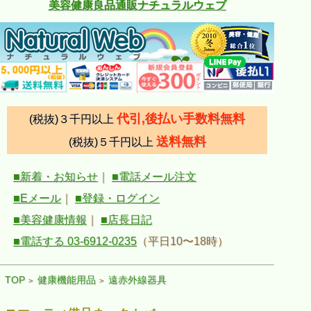
美容健康良品通販ナチュラルウェブ
代引,後払い手数料無料
(税抜)３千円以上
送料無料
(税抜)５千円以上
■新着・お知らせ
｜
■電話メール注文
■Eメール
｜
■登録・ログイン
■美容健康情報
｜
■店長日記
■電話する 03-6912-0235
（平日10〜18時）
TOP
健康機能用品
遠赤外線器具
>
>