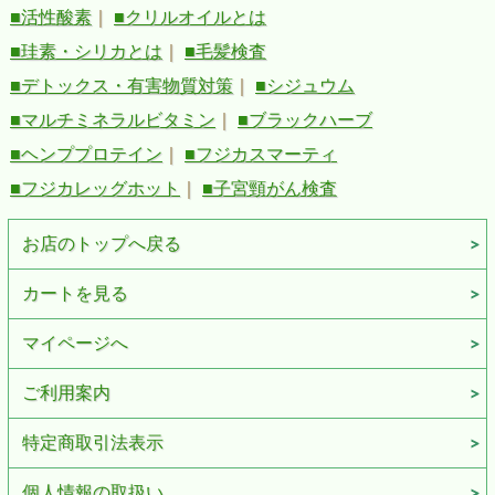
■活性酸素
｜
■クリルオイルとは
■珪素・シリカとは
｜
■毛髪検査
■デトックス・有害物質対策
｜
■シジュウム
■マルチミネラルビタミン
｜
■ブラックハーブ
■ヘンププロテイン
｜
■フジカスマーティ
■フジカレッグホット
｜
■子宮頸がん検査
お店のトップへ戻る
カートを見る
マイページへ
ご利用案内
特定商取引法表示
個人情報の取扱い