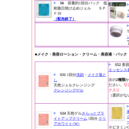
S6
容量約1回分パック 低
刺激日焼け止めジェル ＳＰ
Ｆ30
（配布終了）
■メイク・美容ローション・クリーム・美容液・パック
S52
美容
エッセンス
S31
1回分
洗顔
・
メイク落と
次の
2種類
し
ださい。
リ
天然ジェルクレンジング
ク入り
クレンジングゲル
（選択がな
S34
天然ゲル
さらっとブラ
イトアップクリーム
1回分
クリ
アホワイト<W>
※ビタミン