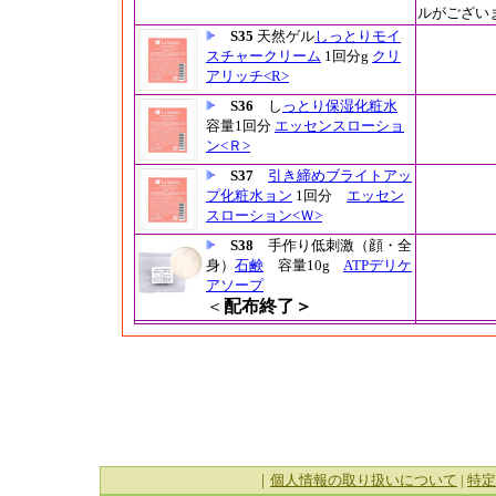
ルがござい
S35
天然ゲル
しっとりモイ
スチャー
クリーム
1回分g
クリ
アリッチ<R>
S36
し
っとり保湿化粧水
容量1回分
エッセンスローショ
ン<Ｒ>
S37
引き締めブライトアッ
プ化粧水ョン
1回分
エッセン
スローション<Ｗ>
S38
手作り低刺激（顔・全
身）
石鹸
容量10g
ATPデリケ
アソープ
＜
配布終了＞
｜
個人情報の取り扱いについて
|
特定