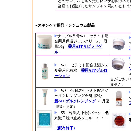
どのサンプルを選んだら良いかお悩みの方
当店でお選びしたサンプルを同封いたしま
■スキンケア用品・シジュウム製品
サンプル番号
W1
セラミド配
合薬用保湿ジェルクリーム 容
量10g
薬用ATPリピッドゲ
ル
W2
セラミド配合保湿ジェ
ル薬用化粧水
薬用ATPゲルロ
ーション
合がござい
ません。
W3
低刺激セラミド配合ジ
ェルクレンジング全身用20g
新ATPゲルクレンジング
（3月薬
用認可予定）
S5
容量約1回分パック 低
刺激日焼け止めジェル ＳＰＦ
55
（配布終了)