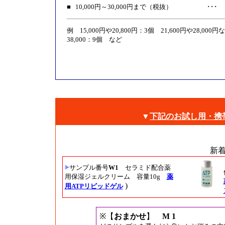
■
10,000円～30,000円まで（税抜）
･･･
例 15,000円や20,800円：3個 21,600円や28,000
38,000：9個 など
▼
下記の
お試し用
・
携
新
サンプル番号
W1
セラミド配合薬
用保湿ジェルクリーム 容量10g
薬
)
用ATPリピッドゲル
※【
おまかせ
】
M 1