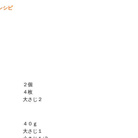
レシピ
２個
４枚
大さじ２
４０ｇ
大さじ１