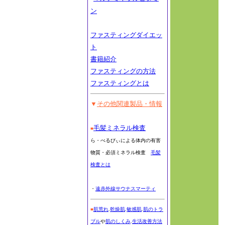
ン
ファスティングダイエッ
ト
書籍紹介
ファスティングの方法
ファスティングとは
▼
その他関連製品・情報
毛髪ミネラル検査
■
ら・べるびぃによる体内の有害
物質・必須ミネラル検査
毛髪
検査とは
・
遠赤外線サウナスマーティ
■
肌荒れ
.
乾燥肌
.
敏感肌
.
肌のトラ
ブル
や
肌のしくみ
.
生活改善方法