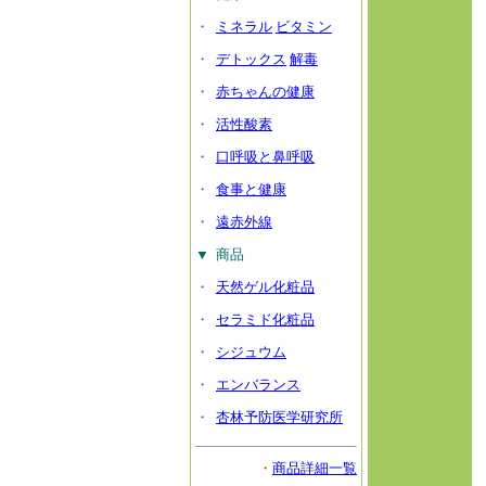
・
ミネラル
ビタミン
・
デトックス
解毒
・
赤ちゃんの健康
・
活性酸素
・
口呼吸と鼻呼吸
・
食事と健康
・
遠赤外線
▼
商品
・
天然ゲル化粧品
・
セラミド化粧品
・
シジュウム
・
エンバランス
・
杏林予防医学研究所
・
商品詳細一覧