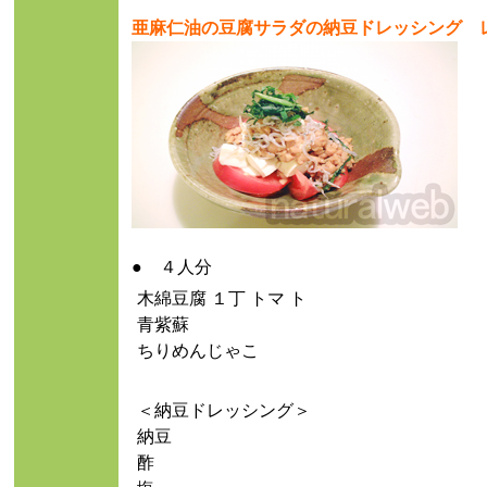
亜麻仁油の豆腐サラダの納豆ドレッシング 
● ４人分
木綿豆腐 １丁 トマ ト
青紫蘇
ちりめんじゃこ
＜納豆ドレッシング＞
納豆
酢