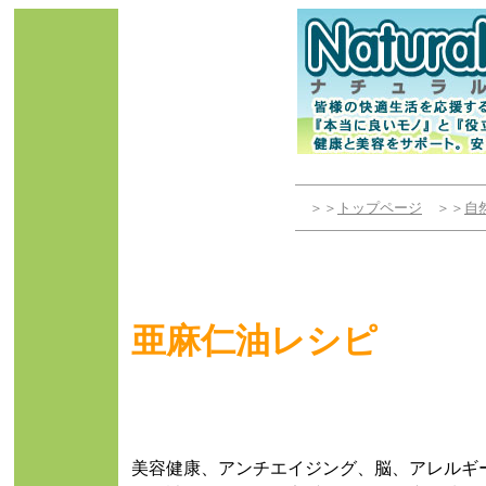
＞＞
トップページ
＞＞
自
亜麻仁油レシピ
美容健康、アンチエイジング、脳、アレルギ