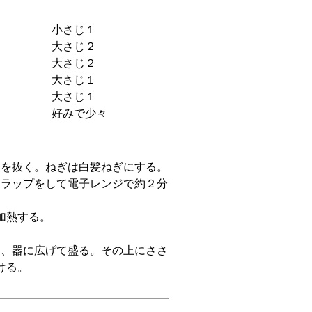
小さじ１
大さじ２
大さじ２
大さじ１
大さじ１
好みで少々
クを抜く。ねぎは白髪ねぎにする。
、ラップをして電子レンジで約２分
加熱する。
て、器に広げて盛る。その上にささ
ける。