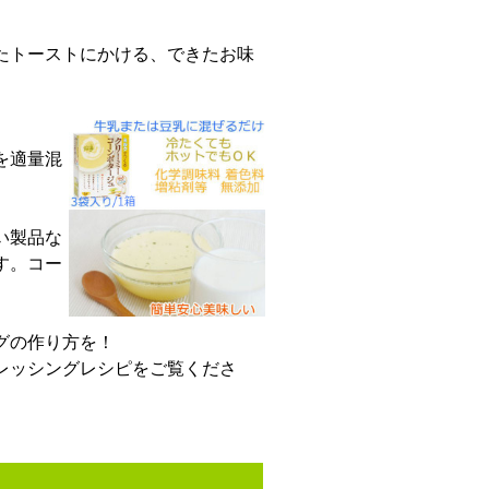
たトーストにかける、できたお味
。
を適量混
い製品な
す。コー
グの作り方を！
レッシングレシピをご覧くださ