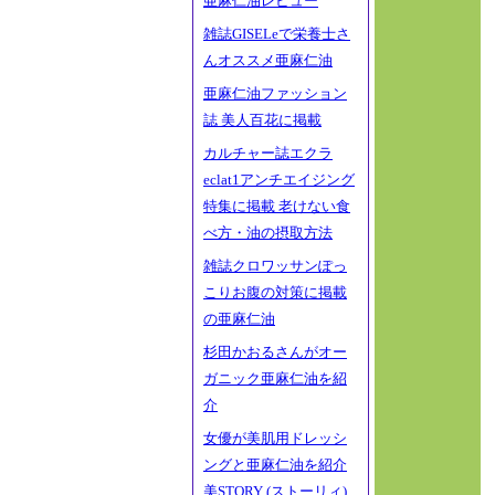
亜麻仁油レビュー
雑誌GISELeで栄養士さ
んオススメ亜麻仁油
亜麻仁油ファッション
誌 美人百花に掲載
カルチャー誌エクラ
eclat1アンチエイジング
特集に掲載 老けない食
べ方・油の摂取方法
雑誌クロワッサンぽっ
こりお腹の対策に掲載
の亜麻仁油
杉田かおるさんがオー
ガニック亜麻仁油を紹
介
女優が美肌用ドレッシ
ングと亜麻仁油を紹介
美STORY (ストーリィ)