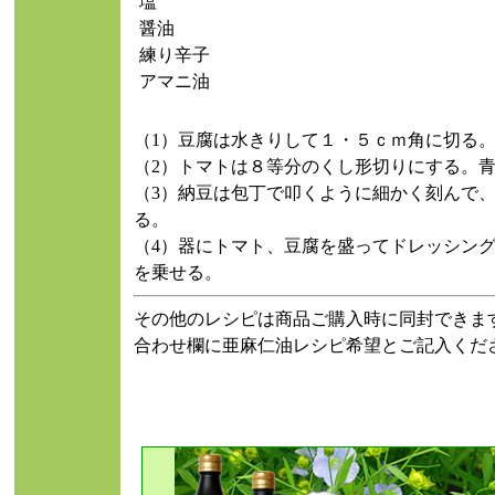
塩
醤油
練り辛子
アマニ油
（1）豆腐は水きりして１・５ｃｍ角に切る
（2）トマトは８等分のくし形切りにする。
（3）納豆は包丁で叩くように細かく刻んで
る。
（4）器にトマト、豆腐を盛ってドレッシン
を乗せる。
その他のレシピは商品ご購入時に同封できま
合わせ欄に亜麻仁油レシピ希望とご記入くだ