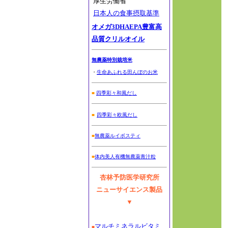
厚生労働省
日本人の食事摂取基準
オメガ3DHAEPA豊富高
品質クリルオイル
無農薬特別栽培米
・
生命あふれる田んぼのお米
■
四季彩々和風だし
■
四季彩々欧風だし
■
無農薬ルイボスティ
■
体内美人有機無農薬青汁粒
杏林予防医学研究所
ニューサイエンス製品
▼
マルチミネラルビタミ
■