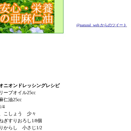
@natural_web からのツイート
オニオンドレッシングレシピ
リーブオイル25cc
麻仁油25cc
/4
、こしょう 少々
ねぎすりおろし1/8個
りからし 小さじ1/2