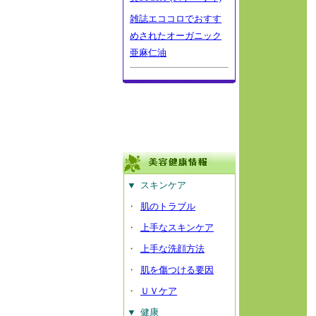
雑誌エココロでおすす
めされたオーガニック
亜麻仁油
▼
スキンケア
・
肌のトラブル
・
上手なスキンケア
・
上手な洗顔方法
・
肌を傷つける要因
・
ＵＶケア
▼
健康