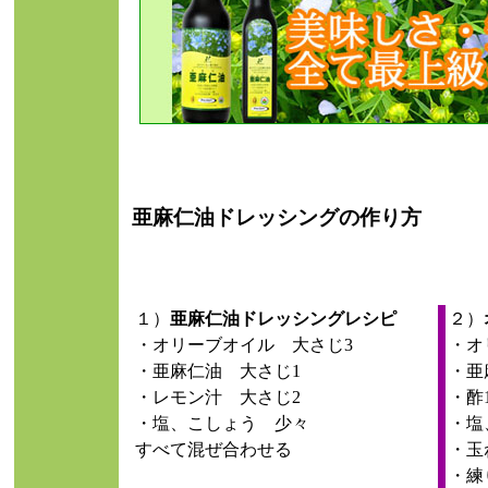
亜麻仁油ドレッシングの作り方
１）
亜麻仁油ドレッシングレシピ
２）
・オリーブオイル 大さじ3
・オ
・亜麻仁油 大さじ1
・亜
・レモン汁 大さじ2
・酢1
・塩、こしょう 少々
・塩
すべて混ぜ合わせる
・玉
・練