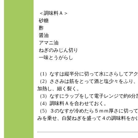
＜調味料Ａ＞
砂糖
酢
醤油
アマニ油
ねぎのみじん切り
一味とうがらし
（1）なすは縦半分に切って水にさらしてア
（2）ささみは筋をとって酒と塩少々をふり
加熱し、細く裂く。
（3）なすにラップをして電子レンジで約6分
（4）調味料Ａを合わせておく。
（5）３のなすが冷めたら５ｍｍ厚さに切っ
みを乗せ、白髪ねぎを盛って４の調味料をか