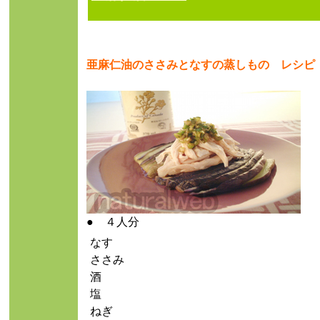
亜麻仁油のささみとなすの蒸しもの レシピ
● ４人分
なす
ささみ
酒
塩
ねぎ