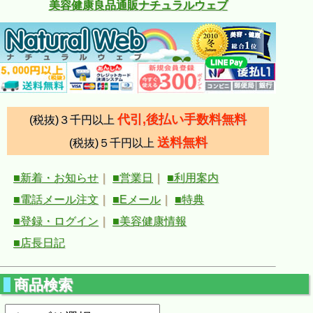
美容健康良品通販ナチュラルウェブ
代引,後払い手数料無料
(税抜)３千円以上
送料無料
(税抜)５千円以上
■新着・お知らせ
｜
■営業日
｜
■利用案内
■電話メール注文
｜
■Eメール
｜
■特典
■登録・ログイン
｜
■美容健康情報
■店長日記
商品検索