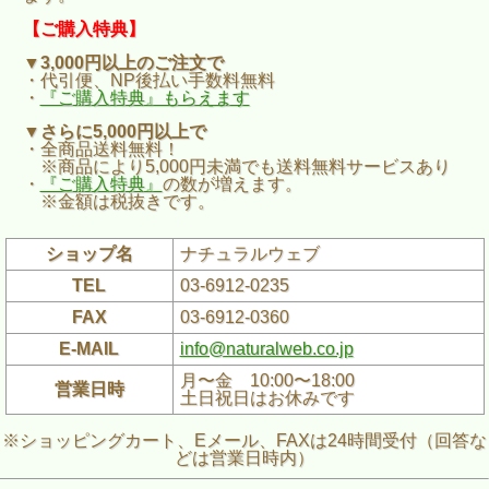
【ご購入特典】
▼3,000円以上のご注文で
・代引便、NP後払い手数料無料
・
『ご購入特典』もらえます
▼さらに5,000円以上で
・全商品送料無料！
※商品により5,000円未満でも送料無料サービスあり
・
『ご購入特典』
の数が増えます。
※金額は税抜きです。
ショップ名
ナチュラルウェブ
TEL
03-6912-0235
FAX
03-6912-0360
E-MAIL
info@naturalweb.co.jp
月〜金 10:00〜18:00
営業日時
土日祝日はお休みです
※ショッピングカート、Eメール、FAXは24時間受付（回答な
どは営業日時内）