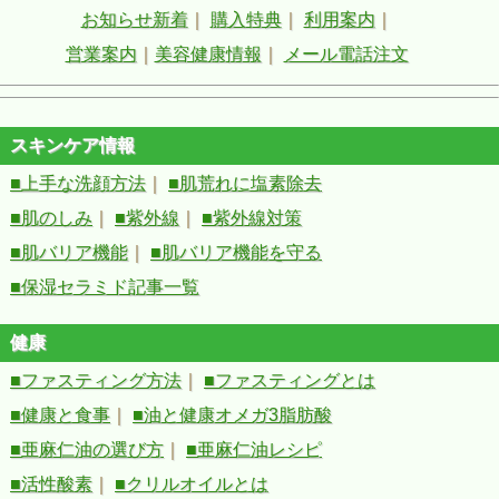
お知らせ新着
｜
購入特典
｜
利用案内
｜
営業案内
｜
美容健康情報
｜
メール電話注文
スキンケア情報
■上手な洗顔方法
｜
■肌荒れに塩素除去
■肌のしみ
｜
■紫外線
｜
■紫外線対策
■肌バリア機能
｜
■肌バリア機能を守る
■保湿セラミド記事一覧
健康
■ファスティング方法
｜
■ファスティングとは
■健康と食事
｜
■油と健康オメガ3脂肪酸
■亜麻仁油の選び方
｜
■亜麻仁油レシピ
■活性酸素
｜
■クリルオイルとは