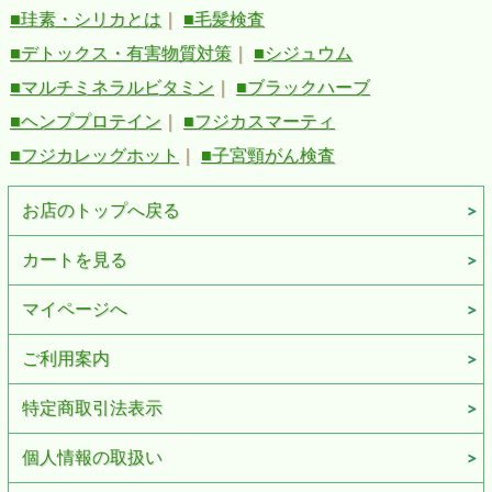
■珪素・シリカとは
｜
■毛髪検査
■デトックス・有害物質対策
｜
■シジュウム
■マルチミネラルビタミン
｜
■ブラックハーブ
■ヘンププロテイン
｜
■フジカスマーティ
■フジカレッグホット
｜
■子宮頸がん検査
お店のトップへ戻る
カートを見る
マイページへ
ご利用案内
特定商取引法表示
個人情報の取扱い