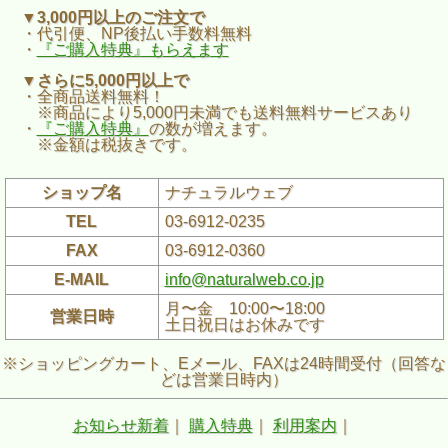
▼3,000円以上のご注文で
・代引便、NP後払い手数料無料
・
『ご購入特典』もらえます
▼さらに5,000円以上で
・全商品送料無料！
※商品により5,000円未満でも送料無料サービスあり
・
『ご購入特典』
の数が増えます。
※金額は税抜きです。
ショップ名
ナチュラルウェブ
TEL
03-6912-0235
FAX
03-6912-0360
E-MAIL
info@naturalweb.co.jp
月〜金 10:00〜18:00
営業日時
土日祝日はお休みです
※ショッピングカート、Eメール、FAXは24時間受付（回答な
どは営業日時内）
お知らせ新着
｜
購入特典
｜
利用案内
｜