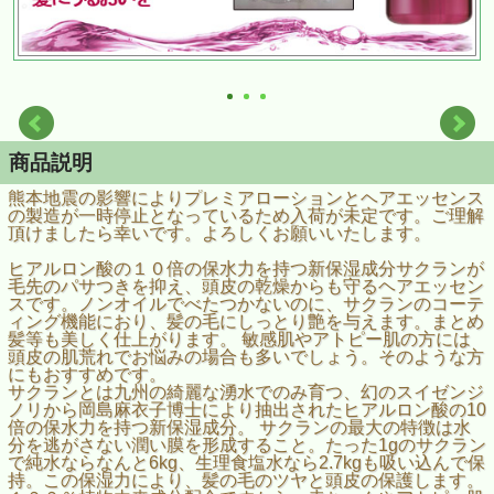
商品説明
熊本地震の影響によりプレミアローションとヘアエッセンス
の製造が一時停止となっているため入荷が未定です。ご理解
頂けましたら幸いです。よろしくお願いいたします。
ヒアルロン酸の１０倍の保水力を持つ新保湿成分サクランが
毛先のパサつきを抑え、頭皮の乾燥からも守るヘアエッセン
スです。ノンオイルでべたつかないのに、サクランのコーテ
ィング機能におり、髪の毛にしっとり艶を与えます。まとめ
髪等も美しく仕上がります。 敏感肌やアトピー肌の方には
頭皮の肌荒れでお悩みの場合も多いでしょう。そのような方
にもおすすめです。
サクランとは九州の綺麗な湧水でのみ育つ、幻のスイゼンジ
ノリから岡島麻衣子博士により抽出されたヒアルロン酸の10
倍の保水力を持つ新保湿成分。 サクランの最大の特徴は水
分を逃がさない潤い膜を形成すること。たった1gのサクラン
で純水ならなんと6kg、生理食塩水なら2.7kgも吸い込んで保
持。この保湿力により、髪の毛のツヤと頭皮の保護します。