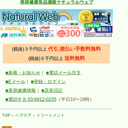
美容健康良品通販ナチュラルウェブ
代引,後払い手数料無料
(税抜)３千円以上
送料無料
(税抜)５千円以上
■新着・お知らせ
｜
■電話メール注文
■Eメール
｜
■登録・ログイン
■美容健康情報
｜
■店長日記
■電話する 03-6912-0235
（平日10〜18時）
TOP
ヘアケア
トリートメント
>
>