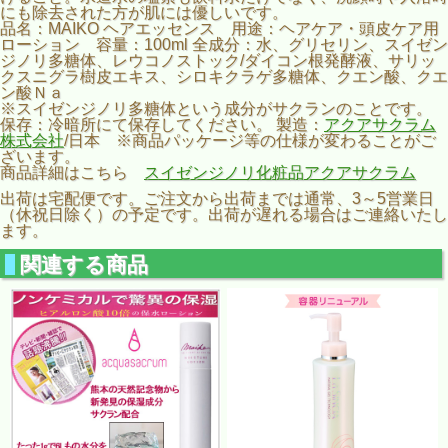
にも除去された方が肌には優しいです。
品名：MAIKO ヘアエッセンス 用途：ヘアケア・頭皮ケア用
ローション 容量：100ml 全成分：水、グリセリン、スイゼン
ジノリ多糖体、レウコノストック/ダイコン根発酵液、サリッ
クスニグラ樹皮エキス、シロキクラゲ多糖体、クエン酸、クエ
ン酸Ｎａ
※スイゼンジノリ多糖体という成分がサクランのことです。
保存：冷暗所にて保存してください。 製造：
アクアサクラム
株式会社
/日本 ※商品パッケージ等の仕様が変わることがご
ざいます。
商品詳細はこちら
スイゼンジノリ化粧品アクアサクラム
出荷は宅配便です。ご注文から出荷までは通常、3～5営業日
（休祝日除く）の予定です。出荷が遅れる場合はご連絡いたし
ます。
関連する商品