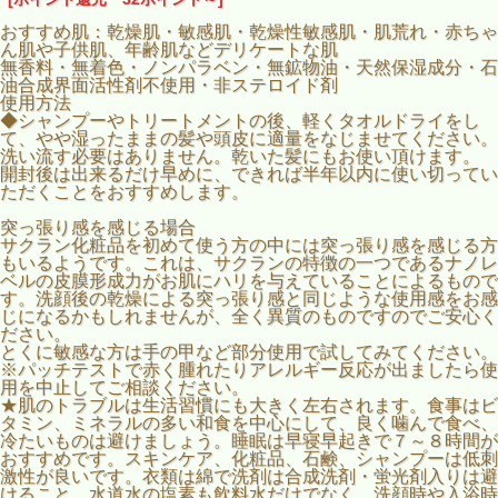
おすすめ肌：乾燥肌・敏感肌・乾燥性敏感肌・肌荒れ・赤ちゃ
ん肌や子供肌、年齢肌などデリケートな肌
無香料・無着色・ノンパラベン・無鉱物油・天然保湿成分・石
油合成界面活性剤不使用・非ステロイド剤
使用方法
◆シャンプーやトリートメントの後、軽くタオルドライをし
て、やや湿ったままの髪や頭皮に適量をなじませてください。
洗い流す必要はありません。乾いた髪にもお使い頂けます。
開封後は出来るだけ早めに、できれば半年以内に使い切ってい
ただくことをおすすめします。
突っ張り感を感じる場合
サクラン化粧品を初めて使う方の中には突っ張り感を感じる方
もいるようです。これは、サクランの特徴の一つであるナノレ
ベルの皮膜形成力がお肌にハリを与えていることによるもので
す。洗顔後の乾燥による突っ張り感と同じような使用感をお感
じになるかもしれませんが、全く異質のものですのでご安心く
ださい。
とくに敏感な方は手の甲など部分使用で試してみてください。
※パッチテストで赤く腫れたりアレルギー反応が出ましたら使
用を中止してご相談ください。
★肌のトラブルは生活習慣にも大きく左右されます。食事はビ
タミン、ミネラルの多い和食を中心にして、良く噛んで食べ、
冷たいものは避けましょう。睡眠は早寝早起きで７～８時間が
おすすめです。スキンケア、化粧品、石鹸、シャンプーは低刺
激性が良いです。衣類は綿で洗剤は合成洗剤・蛍光剤入りは避
けること。水道水の塩素も飲料水だけでなく、洗顔時や入浴時