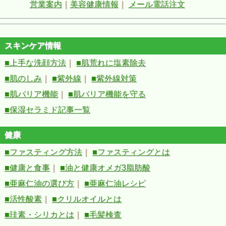
営業案内
｜
美容健康情報
｜
メール電話注文
スキンケア情報
■上手な洗顔方法
｜
■肌荒れに塩素除去
■肌のしみ
｜
■紫外線
｜
■紫外線対策
■肌バリア機能
｜
■肌バリア機能を守る
■保湿セラミド記事一覧
健康
■ファスティング方法
｜
■ファスティングとは
■健康と食事
｜
■油と健康オメガ3脂肪酸
■亜麻仁油の選び方
｜
■亜麻仁油レシピ
■活性酸素
｜
■クリルオイルとは
■珪素・シリカとは
｜
■毛髪検査