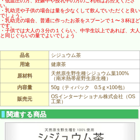
・低血圧の方、妊娠中や授乳中の方のご利用はお控えくださ
い。
・乳幼児や子供の場合は量を少なくして飲んでいただくと良い
でしょう。
・乳幼児の場合、普通に作ったお茶をスプーンで１〜３杯ほど
です。
・子供では大人の３分の１くらい、中学生以上であれば、大人
と同じぐらいの量でよいでしょう
品名
シジュウム茶
用途
健康茶
天然原生野生種シジュウム葉100%
原材料
（南米熱帯産野生原生種）
内容量
50g（ティパック 0.5ｇ×100包）
OSインターナショナル株式会社（OS
販売元
工業）
関連する商品