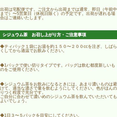
出荷は宅配便です。ご注文から出荷までは通常、即日（午前中
まで）〜5営業日（休祝日除く）の予定です。出荷が遅れる場
合はご連絡いたします。
シジュウム茶 お召し上がり方・ご注意事項
◆ティパック１袋にお湯を約１５０〜２００ccを注ぎ、しばら
くしてから適温でお飲みください。
◆1パックで使い切りタイプです。バッグは飲む都度新しいも
のをご使用ください。
◆シジュウム茶をお飲みになるときには、あまり濃いものは避
けて、適当な濃さで量を飲むようにしてください。色がほんの
りつく程度で充分です。
ご自分に合わせて濃いめのシジュウム茶を飲んでいただいても
よいでしょう。
◆1日３〜５パックを目安にしてください。