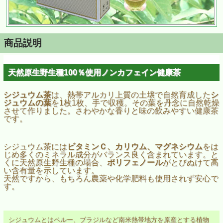
商品説明
天然原生野生種100％使用ノンカフェイン健康茶
シジュウム茶
は、熱帯アルカリ上質の土壌で自然育成した
シ
ジュウムの葉
を1枚1枚、手で収穫。その葉を丹念に自然乾燥
させて作りました。さわやかな香りと味の飲みやすい健康茶
です。
シジュウム茶には
ビタミンＣ、カリウム、マグネシウム
をは
じめ多くのミネラル成分がバランス良く含まれています。と
くに天然原生野生種の場合、
ポリフェノール
がとびぬけて高
い含有量を示しています。
天然ですから、もちろん農薬や化学肥料も使用されず安心で
す。
シジュウムとはペルー、ブラジルなど南米熱帯地方を原産とする植物