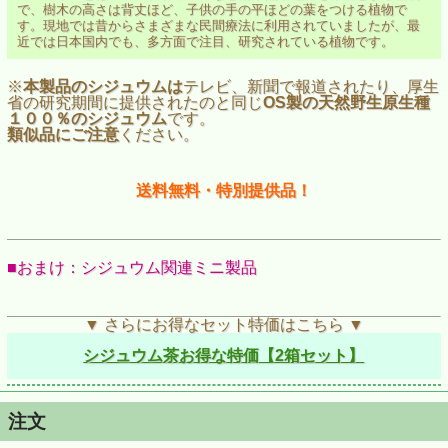
で、樹木の高さは背丈ほど、子供の手の平ほどの葉をつける植物で
す。現地では昔からさまざまな民間療法に利用されていましたが、最
近では日本国内でも、多方面で注目、研究されている植物です。
※
本製品のシジュウムは
テレビ、新聞で報道されたり、厚生
省の研究期間に提供されたのと同じ
OS製の天然野生原生種
１００％のシジュウム
です。
類似品にご注意
ください。
送料無料・特別提供品！
■おまけ：シジュウム関連ミニ製品
▼ さらにお得なセット特価はこちら ▼
シジュウム茶お得な特価【2箱セット】
注文