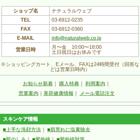
ショップ名
ナチュラルウェブ
TEL
03-6912-0235
FAX
03-6912-0360
E-MAIL
info@naturalweb.co.jp
月〜金 10:00〜18:00
営業日時
土日祝日はお休みです
※ショッピングカート、Eメール、FAXは24時間受付（回答な
どは営業日時内）
お知らせ新着
｜
購入特典
｜
利用案内
｜
営業案内
｜
美容健康情報
｜
メール電話注文
スキンケア情報
■上手な洗顔方法
｜
■肌荒れに塩素除去
■肌のしみ
｜
■紫外線
｜
■紫外線対策