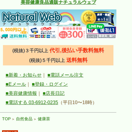
美容健康良品通販ナチュラルウェブ
代引,後払い手数料無料
(税抜)３千円以上
送料無料
(税抜)５千円以上
■新着・お知らせ
｜
■電話メール注文
■Eメール
｜
■登録・ログイン
■美容健康情報
｜
■店長日記
■電話する 03-6912-0235
（平日10〜18時）
TOP
自然食品
健康茶
>
>