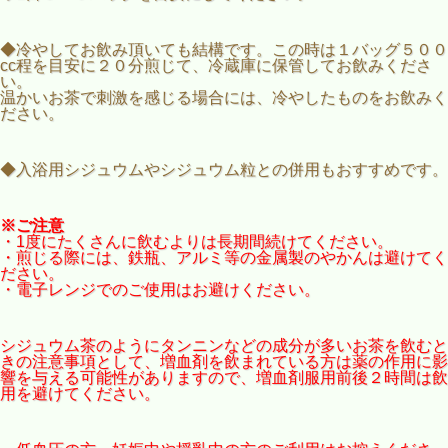
◆冷やしてお飲み頂いても結構です。この時は１バッグ５００
cc程を目安に２０分煎じて、冷蔵庫に保管してお飲みくださ
い。
温かいお茶で刺激を感じる場合には、冷やしたものをお飲みく
ださい。
◆入浴用シジュウムやシジュウム粒との併用もおすすめです。
※ご注意
・1度にたくさんに飲むよりは長期間続けてください。
・煎じる際には、鉄瓶、アルミ等の金属製のやかんは避けてく
ださい。
・電子レンジでのご使用はお避けください。
シジュウム茶のようにタンニンなどの成分が多いお茶を飲むと
きの注意事項として、増血剤を飲まれている方は薬の作用に影
響を与える可能性がありますので、増血剤服用前後２時間は飲
用を避けてください。