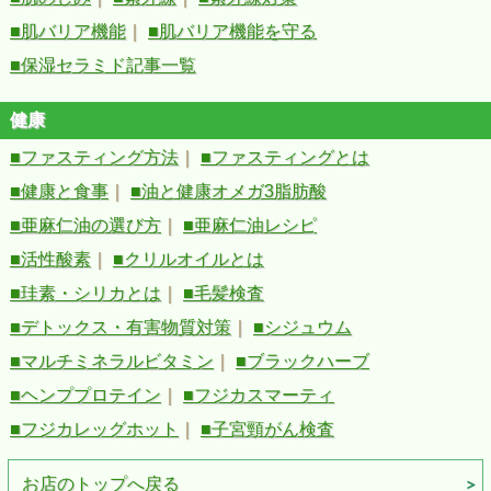
■肌バリア機能
｜
■肌バリア機能を守る
■保湿セラミド記事一覧
健康
■ファスティング方法
｜
■ファスティングとは
■健康と食事
｜
■油と健康オメガ3脂肪酸
■亜麻仁油の選び方
｜
■亜麻仁油レシピ
■活性酸素
｜
■クリルオイルとは
■珪素・シリカとは
｜
■毛髪検査
■デトックス・有害物質対策
｜
■シジュウム
■マルチミネラルビタミン
｜
■ブラックハーブ
■ヘンププロテイン
｜
■フジカスマーティ
■フジカレッグホット
｜
■子宮頸がん検査
お店のトップへ戻る