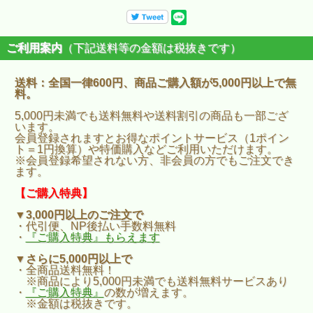
ご利用案内
（下記送料等の金額は税抜きです）
送料：全国一律600円、商品ご購入額が5,000円以上で無
料。
5,000円未満でも送料無料や送料割引の商品も一部ござ
います。
会員登録されますとお得なポイントサービス（1ポイン
ト＝1円換算）や特価購入などご利用いただけます。
※会員登録希望されない方、非会員の方でもご注文でき
ます。
【ご購入特典】
▼3,000円以上のご注文で
・代引便、NP後払い手数料無料
・
『ご購入特典』もらえます
▼さらに5,000円以上で
・全商品送料無料！
※商品により5,000円未満でも送料無料サービスあり
・
『ご購入特典』
の数が増えます。
※金額は税抜きです。