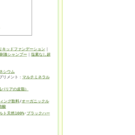
ン
リキッドファンデーション
｜
刺激シャンプー
｜
塩素なし超
ネシウム
プリメント：
マルチミネラル
肌バリアの皮脂）
ィング飲料
/
オーガニックル
肪酸
ト天然100%
･
ブラックハー