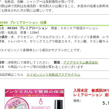
ア、化粧品、石鹸、シャンプーは低刺激性が良いです。
衣類は綿で洗剤は合成洗剤・蛍光剤入りは避けること。水道水の塩素も飲料水
にも除去された方が肌には優しいです。
MAIKO プレミアローション 仕様
品名：
MAIKO プレミアローション
用途：スキンケア保湿ローション
分類：化粧品 容量：120ml
全成分
：水、グリセリン、グリセルグルコシド、スイゼンジノリ多糖体、レウ
酵液、トレハロース、サリックスニグラ樹皮エキス、クエン酸、クエン酸Ｎａ
※スイゼンジノリ多糖体という成分がサクランのことです。
保存
：冷暗所にて保存してください。
製造
：
アクアサクラム株式会社
日本 ※商品パッケージ等の仕様が変わることがございます
商品詳細はこちら
スイゼンジノリ化粧品アクアサクラム
入荷未定 敏感肌OKサ
レミアローション 送
価格:
5