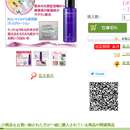
[
～]
購入数:
返品
この
友達
拡大表示
この商品を
お買い物
された方が
一緒に購入
されている商品
や関連商品