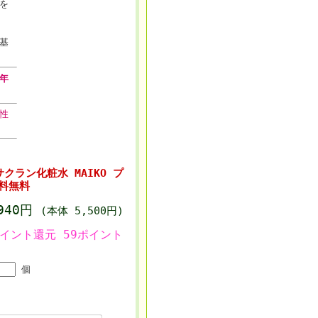
を
基
年
性
クラン化粧水 MAIKO プ
料無料
,940円
(本体 5,500円)
ポイント還元 59ポイント
個