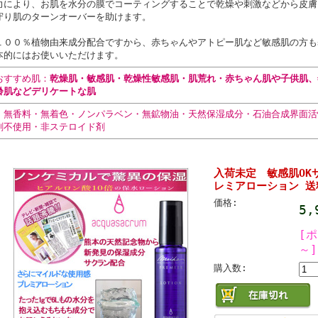
力により、お肌を水分の膜でコーティングすることで乾燥や刺激などから皮膚
守り肌のターンオーバーを助けます。
１００％植物由来成分配合ですから、赤ちゃんやアトピー肌など敏感肌の方も
本的にはお使いいただけます。
おすすめ肌：
乾燥肌・敏感肌・乾燥性敏感肌・肌荒れ・赤ちゃん肌や子供肌、
齢肌などデリケートな肌
・無香料・無着色・ノンパラベン・無鉱物油・天然保湿成分・石油合成界面活
剤不使用・非ステロイド剤
入荷未定 敏感肌OKサ
レミアローション 送
価格:
5
[
～]
購入数: