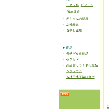
・
ミネラル
ビタミン
・
遠赤外線
・
赤ちゃんの健康
・
活性酸素
・
食事と健康
▼
商品
・
天然ゲル化粧品
・
セラミド
・
高品質セラミド化粧品
・
シジュウム
・
杏林予防医学研究所