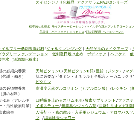
スイゼンジノリ化粧品 アクアサラムMAIKOシリーズ
標準的な化粧水 モイスチャーローション
/
マイルド化粧水プレミアローショ
美容液 パーフェクトエッセンス
/
頭皮頭髪用 ヘアエッセンス
オイルフリー低刺激洗顔料
"
ジェルクレンジング
｜
天然ゲルのメイクアップ
：
パウダリーファンデーション
｜
低刺激日焼け止め
｜
ボディケア
｜
ヘアケア
｜
低
酸性水（無添加化粧水）
肌の必須栄養素
天然ビタミンC
/
天然ビタミンB群
/
亜鉛（ジンク）
/
マグ
（代謝・働き）
肌に必要なビタミン・ミネラルも全配合オーガニックサ
ビタミン
肌の必須栄養素
高濃度天然グルコサミン（ヒアルロン酸）
/
レシチン（
（肌の材料）
かゆみ（アレルギ
口呼吸を止めるスリムホホ
/
酵素サプリメント
/
ファステ
ー・活性酸素対策）
イボスティー
/
無農薬シジュウム茶
/
亜麻仁油オメガ3脂
塩素除去
入浴剤
･･・
森の散歩
・
入浴用シジュウム
・
アロマバスソル
ブ
/
塩素除去シャワー