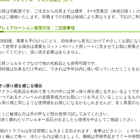
出荷は宅配便です。ご注文から出荷までは通常、3〜5営業日（休祝日除く）
合はご連絡いたします。到着までの日数は地域により異なります。下記のご利
プレミアローション使用方法・ご注意事項
◆洗顔後、適量を手のひらにとり、顔全体から首元にかけてやさしくお肌にな
して使用する場合は適量をコットンやパック用シートに含ませてお肌に密着さ
おいてください。洗い流す必要はありません。
天然ジェルタイプなので他の化粧品とも併用可能です。
開封後は出来るだけ早めに、できれば半年以内に使い切っていただくことをお
突っ張り感を感じる場合
サクラン化粧品を初めて使う方の中には突っ張り感を感じる方もいるようです
一つであるナノレベルの皮膜形成力がお肌にハリを与えていることによるもの
っ張り感と同じような使用感をお感じになるかもしれませんが、全く異質のも
とくに敏感な方は手の甲など部分使用で試してみてください。
※赤く腫れたりアレルギー反応が出ましたら使用を中止してご相談ください。
★肌のトラブルは生活習慣にも大きく左右されます。食事はビタミン、ミネラ
良く噛んで食べ、冷たいものは避けましょう。睡眠は早寝早起きで７〜８時間