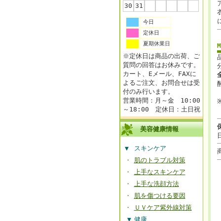
30
31
今日
定休日
夏期休業日
※定休日は商品の出荷、ご
質問の回答はお休みです。
カート、Eメール、FAXに
よるご注文、お問合せは受
付のみ行います。
営業時間：月～金 10:00
～18:00 定休日：土日祝
美容健康情報
▼
スキンケア
・
肌のトラブル対策
・
上手なスキンケア
・
上手な洗顔方法
・
肌を傷つける要因
・
ＵＶケア紫外線対策
▼
健康