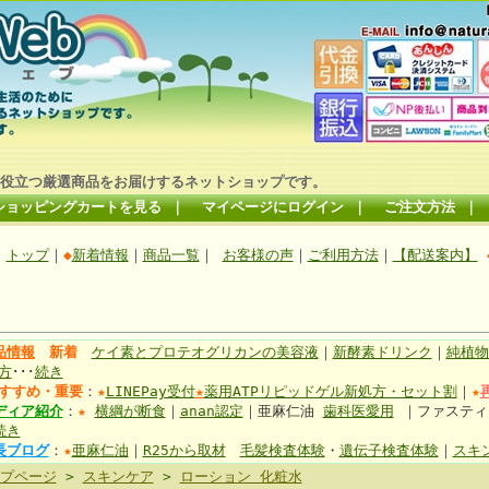
役立つ厳選商品をお届けするネットショップです。
ショッピングカートを見る
｜
マイページにログイン
｜
ご注文方法
｜
トップ
｜
◆
新着情報
｜
商品一覧
｜
お客様の声
｜
ご利用方法
｜
【配送案内】
品情報
新着
ケイ素とプロテオグリカンの美容液
｜
新酵素ドリンク
｜
純植物
方
･･･
続き
すすめ・重要
：
★
LINEPay受付
★
薬用ATPリピッドゲル新処方・セット割
｜
★
ディア紹介
：
★
横綱が断食
｜
anan認定
｜亜麻仁油
歯科医愛用
｜ファステ
続き
長ブログ
：
★
亜麻仁油
｜
R25から取材
毛髪検査体験
・
遺伝子検査体験
｜
スキ
プページ
>
スキンケア
>
ローション 化粧水