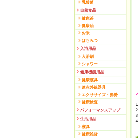
乳酸菌
自然食品
健康茶
健康油
お米
はちみつ
入浴用品
入浴剤
シャワー
健康機能用品
健康寝具
遠赤外線器具
エクササイズ・姿勢
健康検査
1
2
パフォーマンスアップ
3
生活用品
4
寝具
健康雑貨