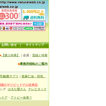
お問い合せ
｜
サイトマップ
◆
【購入特典】
｜会員：
登録と特典
●
事務所移転のご案内
乳酸菌サプリ
｜
亜麻仁油・現地、
再販ATPリピッドゲル従来品
ィング
はるな愛さん
テレビタック
ンケア
・
アトピー改善？