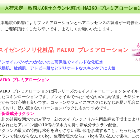
入荷未定 敏感肌OKサクラン化粧水 MAIKO プレミアローショ
熊本地震の影響によりプレミアローションとヘアエッセンスの製造が一時停止
す。ご理解頂けましたら幸いです。よろしくお願いいたします。
スイゼンジノリ化粧品 MAIKO プレミアローション
ノンオイルでべたつかないのに高保湿でマイルドな化粧水
乾燥肌、敏感肌、アトピー肌などデリケートなスキンケアに人気
MAIKO プレミアローション
MAIKO プレミアローションは同シリーズのモイスチャーローションをマイル
したスキンローションです。ノンオイルでべたつかないのに高保湿、天然ジェ
だからつけ心地も良いです。コットンやフェイスマスクにもなじみ易い配合に
っており、洗い流さないローションパックにもおすすめです。
新保湿成分サクラン
九州の綺麗な湧水でのみ育つ、幻のスイゼンジノリから岡島麻衣子博士により
出されたヒアルロン酸の10倍の保水力を持つ新成分サクラン配合。
サクランの最大の特徴は水分を逃がさない潤い膜を形成すること。たった1g
クランで純水ならなんと6kg、生理食塩水なら2.7kgも吸い込んで保持。この