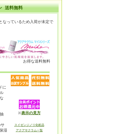
ン 送料無料
となっているため入荷が未定で
お得な送料無料
ドに
ル
な
※
表示の見方
抽
のサ
スイゼンジノリ化粧品
保湿
アクアサクラム一覧