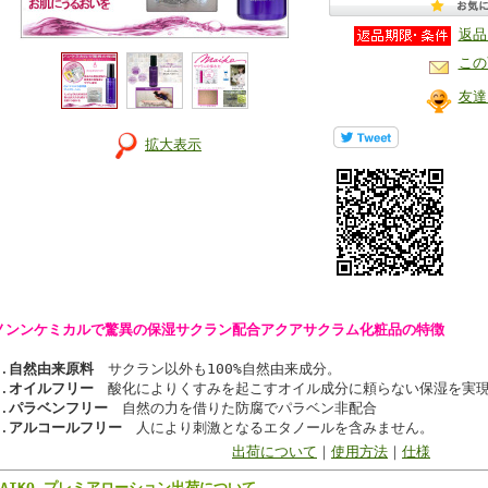
返品
この
友達
拡大表示
ノンンケミカルで驚異の保湿サクラン配合アクアサクラム化粧品の特徴
.
自然由来原料
サクラン以外も100%自然由来成分。
.
オイルフリー
酸化によりくすみを起こすオイル成分に頼らない保湿を実
.
パラベンフリー
自然の力を借りた防腐でパラベン非配合
.
アルコールフリー
人により刺激となるエタノールを含みません。
出荷について
｜
使用方法
｜
仕様
MAIKO プレミアローション出荷について