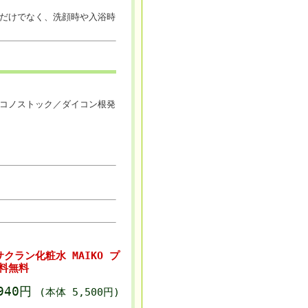
だけでなく、洗顔時や入浴時
コノストック／ダイコン根発
クラン化粧水 MAIKO プ
料無料
,940円
(本体 5,500円)