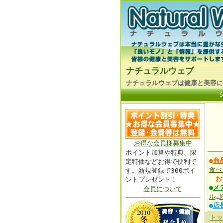
ナチュラルウェブ
ナチュラルウェブは健康と美容に
お得な会員様募集中
ポイント加算や特典、限
●
商
定特価などお得で便利で
食べ
す。新規登録で300ポイ
お
ントプレゼント！
●
メ
会員について
ル
…
●
店
トッ