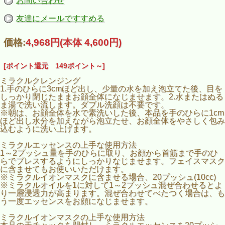
お問い合わせ
友達にメールですすめる
価格:
4,968円
(本体 4,600円)
[ポイント還元 149ポイント～]
ミラクルクレンジング
1.手のひらに3cmほど出し、少量の水を加え泡立てた後、目を
しっかり閉じたままお顔全体になじませます。2.水またはぬる
ま湯で洗い流します。ダブル洗顔は不要です。
※朝は、お顔全体を水で素洗いした後、本品を手のひらに1cm
ほど出し水分を加えながら泡立たせ、お顔全体をやさしく包み
込むように洗い上げます。
ミラクルエッセンスの上手な使用方法
1～2プッシュ量を手のひらに取り、お顔から首筋まで手のひ
らでプレスするようにしっかりなじませます。フェイスマスク
に含ませてもお使いいただけます。
※ミラクルイオンマスクに含ませる場合、20プッシュ(10cc)
※ミラクルオイルを1に対して1～2プッシュ混ぜ合わせるとよ
り一層浸透力が高まります。混ぜ合わせてべたつく場合は、も
う一度エッセンスをお顔になじませます。
ミラクルイオンマスクの上手な使用方法