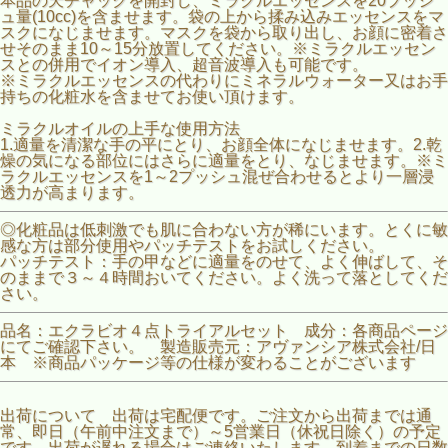
本品の天チャックを開封し、ミラクルエッセンスを20プッシ
ュ量(10cc)を含ませます。袋の上から揉み込みエッセンスをマ
スクになじませます。マスクを袋から取り出し、お顔に密着さ
せそのまま10～15分放置してください。※ミラクルエッセン
スとの併用でイオン導入、超音波導入も可能です。
※ミラクルエッセンスの代わりにミネラルウォーター又はお手
持ちの化粧水を含ませてお使い頂けます。
ミラクルオイルの上手な使用方法
1.適量を清潔な手の平にとり、お顔全体になじませます。2.乾
燥の気になる部位にはさらに適量をとり、なじませます。※ミ
ラクルエッセンスを1～2プッシュ混ぜ合わせるとより一層浸
透力が高まります。
◎化粧品は低刺激でも肌に合わない方が稀にいます。とくに敏
感な方は部分使用やパッチテストをお試しください。
パッチテスト：手の甲などに適量をのせて、よく伸ばして、そ
のままで３～４時間おいてください。よく洗って落としてくだ
さい。
品名：エクラビオ４点トライアルセット 成分：各商品ページ
にてご確認下さい。 製造販売元：アヴァンシア株式会社/日
本 ※商品パッケージ等の仕様が変わることがございます
出荷について 出荷は宅配便です。ご注文から出荷までは通
常、即日（午前中注文まで）～5営業日（休祝日除く）の予定
です。出荷が遅れる場合はご連絡いたします。到着までの日数