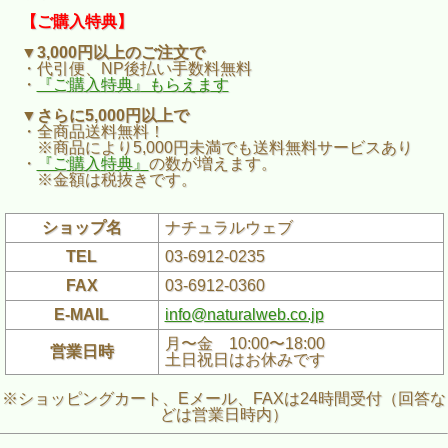
【ご購入特典】
▼3,000円以上のご注文で
・代引便、NP後払い手数料無料
・
『ご購入特典』もらえます
▼さらに5,000円以上で
・全商品送料無料！
※商品により5,000円未満でも送料無料サービスあり
・
『ご購入特典』
の数が増えます。
※金額は税抜きです。
ショップ名
ナチュラルウェブ
TEL
03-6912-0235
FAX
03-6912-0360
E-MAIL
info@naturalweb.co.jp
月〜金 10:00〜18:00
営業日時
土日祝日はお休みです
※ショッピングカート、Eメール、FAXは24時間受付（回答な
どは営業日時内）