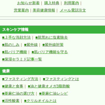
お知らせ新着
｜
購入特典
｜
利用案内
｜
営業案内
｜
美容健康情報
｜
メール電話注文
スキンケア情報
■上手な洗顔方法
｜
■肌荒れに塩素除去
■肌のしみ
｜
■紫外線
｜
■紫外線対策
■肌バリア機能
｜
■肌バリア機能を守る
■保湿セラミド記事一覧
健康
■ファスティング方法
｜
■ファスティングとは
■健康と食事
｜
■油と健康オメガ3脂肪酸
■亜麻仁油の選び方
｜
■亜麻仁油レシピ
■活性酸素
｜
■クリルオイルとは