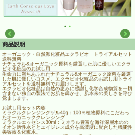
商品説明
オーガニック・自然派化粧品エクラビオ トライアルセット
送料無料
ナチュラル&オーガニック原料を厳選した肌に優しいエクラ
ビオ化粧品のお試し用
生命力に満ちあふれたナチュラル&オーガニック原料を厳選
した肌に優しいコスメ、エクラビオ化粧品のお試し用トライ
アルセットを送料無料でお届けします。
エクラビオ化粧品は自然の恵みに感謝し化学合成物質を一切
含まない独自の製法でお肌を輝かせ、肌本来の美しさを呼び
覚まします。
お試し用セット内容
ミラクルクレンジングゲル40g：100％植物原料にこだわっ
たオーガニッククレンジング
ミラクルエッセンス30ml：ミネラル豊富な海洋深層水のの
イオン活性水ととエイジレス成分を高濃度に配合した機能性
美容液＆化粧水。