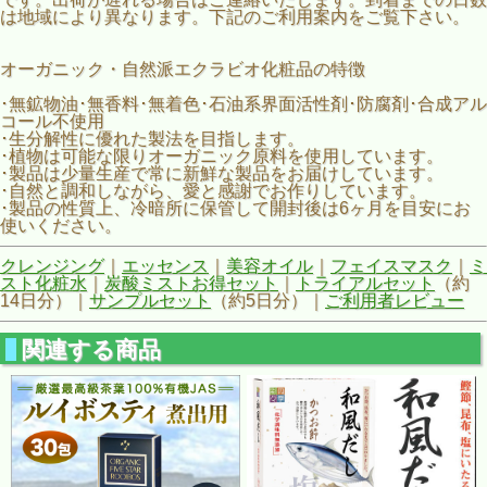
は地域により異なります。下記のご利用案内をご覧下さい。
オーガニック・自然派エクラビオ化粧品の特徴
･無鉱物油･無香料･無着色･石油系界面活性剤･防腐剤･合成アル
コール不使用
･生分解性に優れた製法を目指します。
･植物は可能な限りオーガニック原料を使用しています。
･製品は少量生産で常に新鮮な製品をお届けしています。
･自然と調和しながら、愛と感謝でお作りしています。
･製品の性質上、冷暗所に保管して開封後は6ヶ月を目安にお
使いください。
クレンジング
｜
エッセンス
｜
美容オイル
｜
フェイスマスク
｜
ミ
スト化粧水
｜
炭酸ミストお得セット
｜
トライアルセット
（約
14日分）｜
サンプルセット
（約5日分）｜
ご利用者レビュー
関連する商品