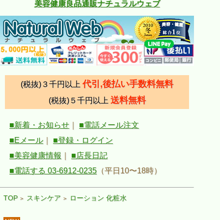
美容健康良品通販ナチュラルウェブ
代引,後払い手数料無料
(税抜)３千円以上
送料無料
(税抜)５千円以上
■新着・お知らせ
｜
■電話メール注文
■Eメール
｜
■登録・ログイン
■美容健康情報
｜
■店長日記
■電話する 03-6912-0235
（平日10〜18時）
TOP
スキンケア
ローション 化粧水
>
>