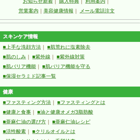
お知らせ新着
｜
購入特典
｜
利用案内
｜
営業案内
｜
美容健康情報
｜
メール電話注文
スキンケア情報
■上手な洗顔方法
｜
■肌荒れに塩素除去
■肌のしみ
｜
■紫外線
｜
■紫外線対策
■肌バリア機能
｜
■肌バリア機能を守る
■保湿セラミド記事一覧
健康
■ファスティング方法
｜
■ファスティングとは
■健康と食事
｜
■油と健康オメガ3脂肪酸
■亜麻仁油の選び方
｜
■亜麻仁油レシピ
■活性酸素
｜
■クリルオイルとは