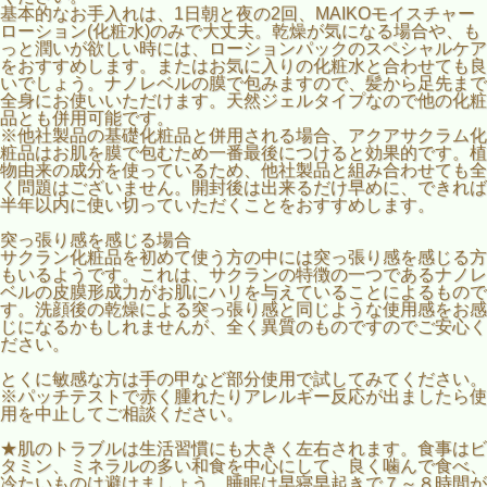
基本的なお手入れは、1日朝と夜の2回、MAIKOモイスチャー
ローション(化粧水)のみで大丈夫。乾燥が気になる場合や、も
っと潤いが欲しい時には、ローションパックのスペシャルケア
をおすすめします。またはお気に入りの化粧水と合わせても良
いでしょう。ナノレベルの膜で包みますので、髪から足先まで
全身にお使いいただけます。天然ジェルタイプなので他の化粧
品とも併用可能です。
※他社製品の基礎化粧品と併用される場合、アクアサクラム化
粧品はお肌を膜で包むため一番最後につけると効果的です。植
物由来の成分を使っているため、他社製品と組み合わせても全
く問題はございません。開封後は出来るだけ早めに、できれば
半年以内に使い切っていただくことをおすすめします。
突っ張り感を感じる場合
サクラン化粧品を初めて使う方の中には突っ張り感を感じる方
もいるようです。これは、サクランの特徴の一つであるナノレ
ベルの皮膜形成力がお肌にハリを与えていることによるもので
す。洗顔後の乾燥による突っ張り感と同じような使用感をお感
じになるかもしれませんが、全く異質のものですのでご安心く
ださい。
とくに敏感な方は手の甲など部分使用で試してみてください。
※パッチテストで赤く腫れたりアレルギー反応が出ましたら使
用を中止してご相談ください。
★肌のトラブルは生活習慣にも大きく左右されます。食事はビ
タミン、ミネラルの多い和食を中心にして、良く噛んで食べ、
冷たいものは避けましょう。睡眠は早寝早起きで７～８時間が