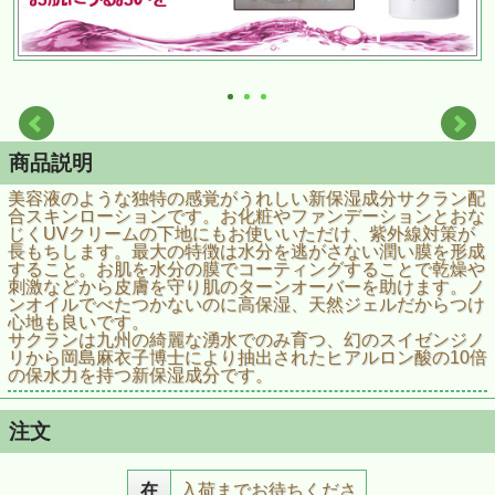
商品説明
美容液のような独特の感覚がうれしい新保湿成分サクラン配
合スキンローションです。お化粧やファンデーションとおな
じくUVクリームの下地にもお使いいただけ、紫外線対策が
長もちします。最大の特徴は水分を逃がさない潤い膜を形成
すること。お肌を水分の膜でコーティングすることで乾燥や
刺激などから皮膚を守り肌のターンオーバーを助けます。ノ
ンオイルでべたつかないのに高保湿、天然ジェルだからつけ
心地も良いです。
サクランは九州の綺麗な湧水でのみ育つ、幻のスイゼンジノ
リから岡島麻衣子博士により抽出されたヒアルロン酸の10倍
の保水力を持つ新保湿成分です。
注文
在
入荷までお待ちくださ