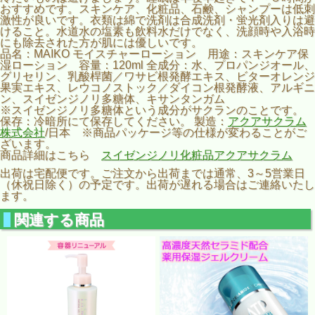
おすすめです。スキンケア、化粧品、石鹸、シャンプーは低刺
激性が良いです。衣類は綿で洗剤は合成洗剤・蛍光剤入りは避
けること。水道水の塩素も飲料水だけでなく、洗顔時や入浴時
にも除去された方が肌には優しいです。
品名：MAIKO モイスチャーローション 用途：スキンケア保
湿ローション 容量：120ml 全成分：水、プロパンジオール、
グリセリン、乳酸桿菌／ワサビ根発酵エキス、ビターオレンジ
果実エキス、レウコノストック／ダイコン根発酵液、アルギニ
ン、スイゼンジノリ多糖体、キサンタンガム
※スイゼンジノリ多糖体という成分がサクランのことです。
保存：冷暗所にて保存してください。 製造：
アクアサクラム
株式会社
/日本 ※商品パッケージ等の仕様が変わることがご
ざいます。
商品詳細はこちら
スイゼンジノリ化粧品アクアサクラム
出荷は宅配便です。ご注文から出荷までは通常、3～5営業日
（休祝日除く）の予定です。出荷が遅れる場合はご連絡いたし
ます。
関連する商品