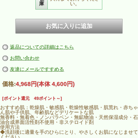
庫
い。
返品についての詳細はこちら
お問い合わせ
友達にメールですすめる
価格:
4,968円
(本体 4,600円)
[ポイント還元 49ポイント～]
おすすめ肌：乾燥肌・敏感肌・乾燥性敏感肌・肌荒れ・赤ちゃ
ん肌や子供肌、年齢肌などデリケートな肌
無香料・無着色・ノンパラベン・無鉱物油・天然保湿成分・石
油合成界面活性剤不使用・非ステロイド剤
使用方法
◆洗顔後に適量を手のひらにとり、やさしくお肌になじませて
ください。