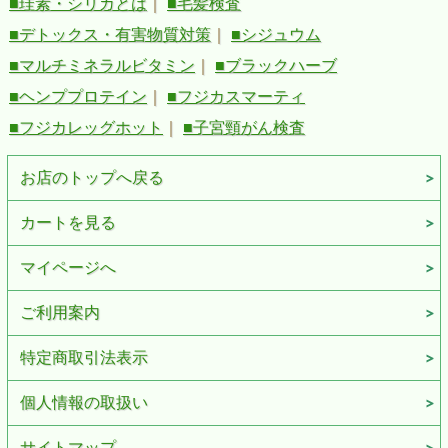
■珪素・シリカとは
｜
■毛髪検査
■デトックス・有害物質対策
｜
■シジュウム
■マルチミネラルビタミン
｜
■ブラックハーブ
■ヘンププロテイン
｜
■フジカスマーティ
■フジカレッグホット
｜
■子宮頸がん検査
お店のトップへ戻る
カートを見る
マイページへ
ご利用案内
特定商取引法表示
個人情報の取扱い
サイトマップ