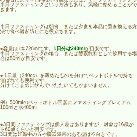
半日ファスティングという方法もあり、気軽に始めることがで
きます。
半日ファスティングは朝食、または夕食を本品に置き換える方
法で食べ過ぎ防止にも役立ちます。
●容量は1本720mlです。
1日分は240ml
が目安です。
半日ファスティングの場合、または酵素飲料として飲用する場
合は50mlが目安です。
● 1日量（240cc）を薄めたものを分けてペットボトルで持ち
運ばれても便利です。
分けてこまめに飲んでいただいてもかまいません。
例）500mlのペットボトル容器にファスティングプレミアム
100mlと水400ml
●3日間ファスティングは個人差はありますが、対象は16歳か
ら60歳くらいが目安です。
3日間は妊娠中の方や臓器障害のある型は不向きです。