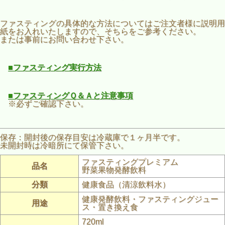
ファスティングの具体的な方法についてはご注文者様に説明用
紙をお入れいたしますので、そちらをご参考ください。
または事前にお問い合わせ下さい。
■ファスティング実行方法
■ファスティングＱ＆Ａと注意事項
※必ずご確認下さい。
保存：開封後の保存目安は冷蔵庫で１ヶ月半です。
未開封時は冷暗所にて保管下さい。
ファスティングプレミアム
品名
野菜果物発酵飲料
分類
健康食品（清涼飲料水）
健康発酵飲料・ファスティングジュー
用途
ス・置き換え食
720ml