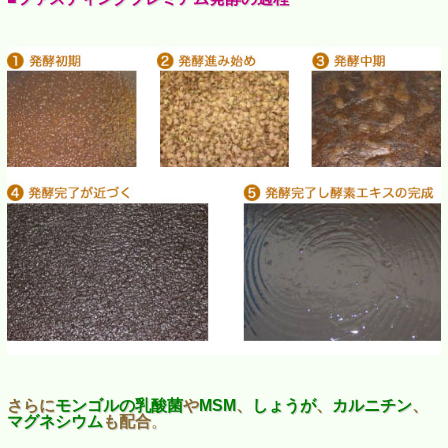
さらに
モンゴルの乳酸菌
や
MSM
、
しょうが
、
カルニチン
、
マグネシウム
も配合
。