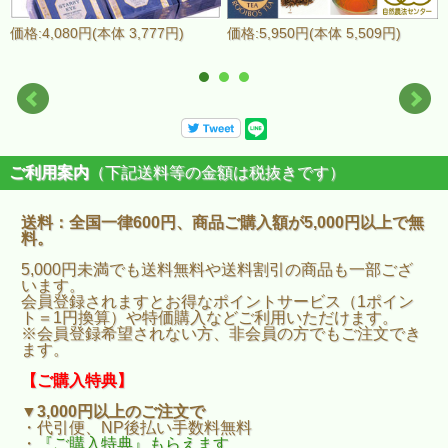
価格:4,080円(本体 3,777円)
価格:5,950円(本体 5,509円)
ご利用案内
（下記送料等の金額は税抜きです）
送料：全国一律600円、商品ご購入額が5,000円以上で無
料。
5,000円未満でも送料無料や送料割引の商品も一部ござ
います。
会員登録されますとお得なポイントサービス（1ポイン
ト＝1円換算）や特価購入などご利用いただけます。
※会員登録希望されない方、非会員の方でもご注文でき
ます。
【ご購入特典】
▼3,000円以上のご注文で
・代引便、NP後払い手数料無料
・
『ご購入特典』もらえます