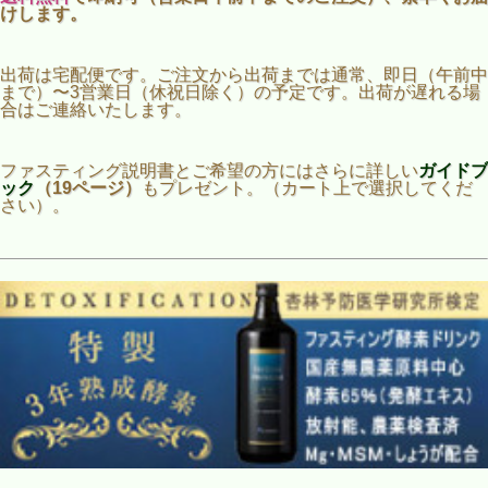
けします。
出荷は宅配便です。ご注文から出荷までは通常、即日（午前中
まで）〜3営業日（休祝日除く）の予定です。出荷が遅れる場
合はご連絡いたします。
ファスティング説明書とご希望の方にはさらに詳しい
ガイドブ
ック
（19ページ）
もプレゼント。（カート上で選択してくだ
さい）。