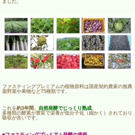
ました。
ファスティングプレミアムの植物原料は国産契約農家の無農
薬野菜や果物など75種類です。
これを
約3年間、
自然発酵でじっくり熟成
。
多種類の酵素が豊富で栄養が低分子化（細かく）されており
吸収が良いです。
■ファスティングプレミアム発酵の過程