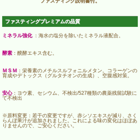
ファスティング説明書付。
ファスティングプレミアムの品質
ミネラル強化
：海水の塩分を除いたミネラル液配合。
酵素
：醗酵エキス含む。
ＭＳＭ
：栄養素のメチルスルフォニルメタン。コラーゲンの
育成やデトックス（グルタチオンの生成）、空腹感対策。
安心
：ヨウ素、セシウム、不検出/527種類の農薬残留試験に
て不検出
※原料変更：若干の変更ですが、赤シソエキスが減り、さく
らんぼ果汁が追加されました。これによる味の変化はほぼあ
りませんので、ご安心ください。