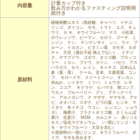
計量カップ付き
内容量
飲み方がわかるファスティング説明用
紙付き
植物発酵エキス（黒砂糖、キャベツ、イチゴ、
リンゴ、ダイコン、モモ、トマト、ユズ、キュ
ウリ、カ キ、キウイフルーツ、ナス、小松菜、
ホウレンソウ、ピーマン、セロリ、ゴーヤ、ニ
ンジン、ナシ、 チンゲンサイ、シソ、ウメ、プ
ルーン、イヨカン、ビタミン菜、ヨモギ、カボ
チャ、大豆（遺伝子組 換えでない）、イチジ
ク、ヤマブドウ、ゴボウ、オリゴ糖、ブロッコ
リー、ミカン、ブドウ、カリン、 パセリ、アス
パラガス、セリ、レイシ、キイチゴ、日本山人
参（葉・茎）、ケール、玄米、大麦若葉、コン
ブ、 モロヘイヤ、スイートコーン、キンカン、
原材料
米ぬか、シイタケ、ミツバ、ミョウガ、レモ
ン、ココア、 キクラゲ、ヒバマタ、根コンブ、
ワカメ、ブルーベリー、グミ、ブラックベリ
ー、アカメガシワ、ク マザサ、ヤマモモ、アケ
ビ、オオバコ、スギナ、ビワの葉、ヒジキ、マ
イタケ、冬イチゴ、ウコン、 レンコン、ショウ
ガ）、梅果汁、フラクトオリゴ糖、さくらんぼ
果汁、生姜汁、 MSM 、カルニチ ン、赤シソエ
キス／塩化マグネシウム、（一部にリンゴ・モ
モ・キウイフルーツ・大豆を含む）
※原材料の一部にリンゴ、キウイフルーツ、ダ
イズ、モモを含みます。