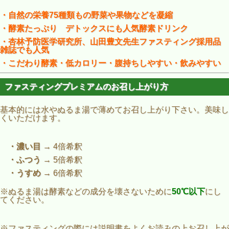
・自然の栄養75種類もの野菜や果物などを凝縮
・酵素たっぷり デトックスにも人気酵素ドリンク
・杏林予防医学研究所、山田豊文先生ファスティング採用品
雑誌でも人気
・こだわり酵素・低カロリー・腹持ちしやすい・飲みやすい
ファスティングプレミアムのお召し上がり方
基本的には水やぬるま湯で薄めてお召し上がり下さい。美味し
くいただけます。
・濃い目
→ 4倍希釈
・ふつう
→ 5倍希釈
・うすめ
→ 6倍希釈
※ぬるま湯は酵素などの成分を壊さないために
50℃以下
にし
てください。
※ファスティングの際には説明書をよくお読みの上お召し上が