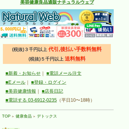
美容健康良品通販ナチュラルウェブ
代引,後払い手数料無料
(税抜)３千円以上
送料無料
(税抜)５千円以上
■新着・お知らせ
｜
■電話メール注文
■Eメール
｜
■登録・ログイン
■美容健康情報
｜
■店長日記
■電話する 03-6912-0235
（平日10〜18時）
TOP
健康食品
デトックス
>
>