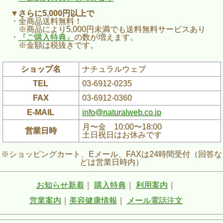
▼さらに5,000円以上で
・全商品送料無料！
※商品により5,000円未満でも送料無料サービスあり
・
『ご購入特典』
の数が増えます。
※金額は税抜きです。
ショップ名
ナチュラルウェブ
TEL
03-6912-0235
FAX
03-6912-0360
E-MAIL
info@naturalweb.co.jp
月〜金 10:00〜18:00
営業日時
土日祝日はお休みです
※ショッピングカート、Eメール、FAXは24時間受付（回答な
どは営業日時内）
お知らせ新着
｜
購入特典
｜
利用案内
｜
営業案内
｜
美容健康情報
｜
メール電話注文