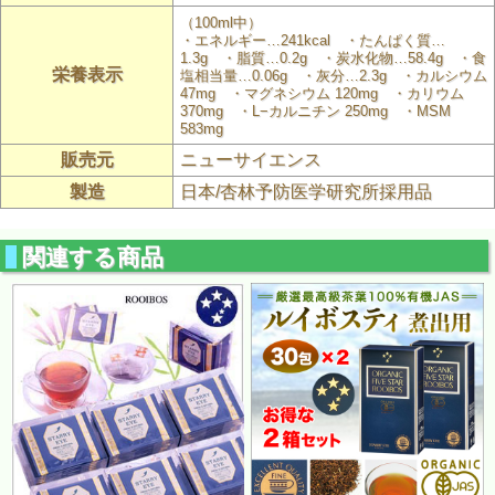
（100ml中）
・エネルギー…241kcal ・たんぱく質…
1.3g ・脂質…0.2g ・炭水化物…58.4g ・食
栄養表示
塩相当量…0.06g ・灰分…2.3g ・カルシウム
47mg ・マグネシウム 120mg ・カリウム
370mg ・L−カルニチン 250mg ・MSM
583mg
販売元
ニューサイエンス
製造
日本/杏林予防医学研究所採用品
関連する商品