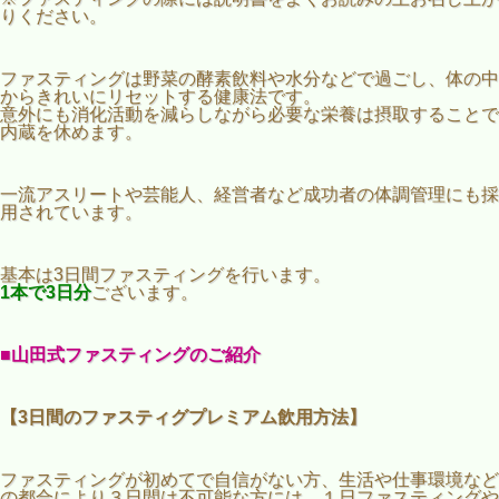
りください。
ファスティングは野菜の酵素飲料や水分などで過ごし、体の中
からきれいにリセットする健康法です。
意外にも消化活動を減らしながら必要な栄養は摂取することで
内蔵を休めます。
一流アスリートや芸能人、経営者など成功者の体調管理にも採
用されています。
基本は3日間ファスティングを行います。
1本で3日分
ございます。
■山田式ファスティングのご紹介
【3日間のファスティグプレミアム飲用方法】
ファスティングが初めてで自信がない方、生活や仕事環境など
の都合により３日間は不可能な方には、１日ファスティングや