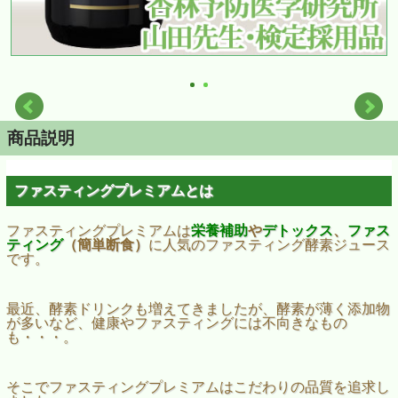
商品説明
ファスティングプレミアムとは
ファスティングプレミアムは
栄養補助
や
デトックス
、
ファス
ティング
（簡単断食）
に人気のファスティング酵素ジュース
です。
最近、酵素ドリンクも増えてきましたが、酵素が薄く添加物
が多いなど、健康やファスティングには不向きなもの
も・・・。
そこでファスティングプレミアムはこだわりの品質を追求し