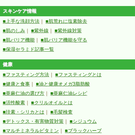
スキンケア情報
■上手な洗顔方法
｜
■肌荒れに塩素除去
■肌のしみ
｜
■紫外線
｜
■紫外線対策
■肌バリア機能
｜
■肌バリア機能を守る
■保湿セラミド記事一覧
健康
■ファスティング方法
｜
■ファスティングとは
■健康と食事
｜
■油と健康オメガ3脂肪酸
■亜麻仁油の選び方
｜
■亜麻仁油レシピ
■活性酸素
｜
■クリルオイルとは
■珪素・シリカとは
｜
■毛髪検査
■デトックス・有害物質対策
｜
■シジュウム
■マルチミネラルビタミン
｜
■ブラックハーブ