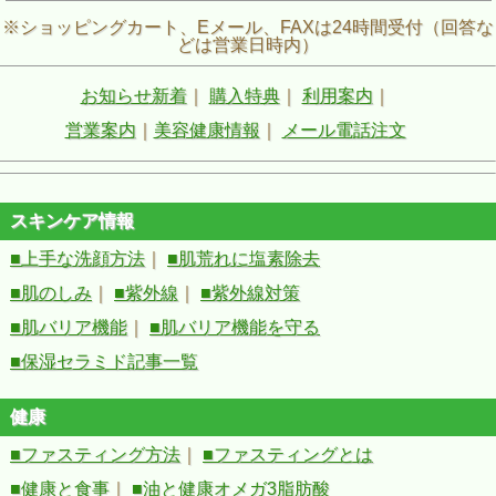
※ショッピングカート、Eメール、FAXは24時間受付（回答な
どは営業日時内）
お知らせ新着
｜
購入特典
｜
利用案内
｜
営業案内
｜
美容健康情報
｜
メール電話注文
スキンケア情報
■上手な洗顔方法
｜
■肌荒れに塩素除去
■肌のしみ
｜
■紫外線
｜
■紫外線対策
■肌バリア機能
｜
■肌バリア機能を守る
■保湿セラミド記事一覧
健康
■ファスティング方法
｜
■ファスティングとは
■健康と食事
｜
■油と健康オメガ3脂肪酸