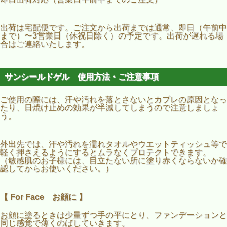
出荷は宅配便です。ご注文から出荷までは通常、即日（午前中
まで）〜3営業日（休祝日除く）の予定です。出荷が遅れる場
合はご連絡いたします。
サンシールドゲル 使用方法・ご注意事項
ご使用の際には、汗や汚れを落とさないとカブレの原因となっ
たり、日焼け止めの効果が半減してしまうので注意しましょ
う。
外出先では、汗や汚れを濡れタオルやウエットティッシュ等で
軽く押さえるようにするとムラなくプロテクトできます。
（敏感肌のお子様には、目立たない所に塗り赤くならないか確
認してからお使いください。）
【 For Face お顔に 】
お顔に塗るときは少量ずつ手の平にとり、ファンデーションと
同じ感覚で薄くのばしていきます。