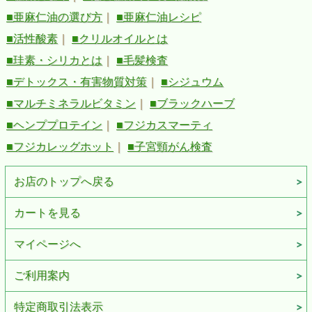
■亜麻仁油の選び方
｜
■亜麻仁油レシピ
■活性酸素
｜
■クリルオイルとは
■珪素・シリカとは
｜
■毛髪検査
■デトックス・有害物質対策
｜
■シジュウム
■マルチミネラルビタミン
｜
■ブラックハーブ
■ヘンププロテイン
｜
■フジカスマーティ
■フジカレッグホット
｜
■子宮頸がん検査
お店のトップへ戻る
カートを見る
マイページへ
ご利用案内
特定商取引法表示