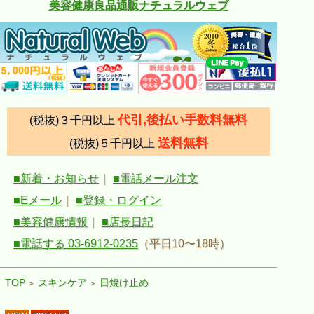
美容健康良品通販ナチュラルウェブ
代引,後払い手数料無料
(税抜)３千円以上
送料無料
(税抜)５千円以上
■新着・お知らせ
｜
■電話メール注文
■Eメール
｜
■登録・ログイン
■美容健康情報
｜
■店長日記
■電話する 03-6912-0235
（平日10〜18時）
TOP
スキンケア
日焼け止め
>
>