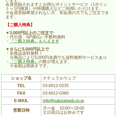
います。
会員登録されますとお得なポイントサービス（1ポイン
ト＝1円換算）や特価購入などご利用いただけます。
※会員登録希望されない方、非会員の方でもご注文でき
ます。
【ご購入特典】
▼3,000円以上のご注文で
・代引便、NP後払い手数料無料
・
『ご購入特典』もらえます
▼さらに5,000円以上で
・全商品送料無料！
※商品により5,000円未満でも送料無料サービスあり
・
『ご購入特典』
の数が増えます。
※金額は税抜きです。
ショップ名
ナチュラルウェブ
TEL
03-6912-0235
FAX
03-6912-0360
E-MAIL
info@naturalweb.co.jp
月〜金 10:00〜18:00
営業日時
土日祝日はお休みです