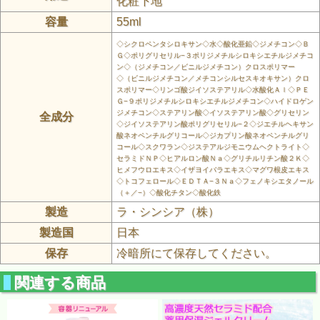
化粧下地
容量
55ml
◇シクロペンタシロキサン◇水◇酸化亜鉛◇ジメチコン◇Ｂ
Ｇ◇ポリグリセリル−３ポリジメチルシロキシエチルジメチコ
ン◇（ジメチコン／ビニルジメチコン）クロスポリマー
◇（ビニルジメチコン／メチコンシルセスキオキサン）クロ
スポリマー◇リンゴ酸ジイソステアリル◇水酸化Ａｌ◇ＰＥ
Ｇ−９ポリジメチルシロキシエチルジメチコン◇ハイドロゲン
ジメチコン◇ステアリン酸◇イソステアリン酸◇グリセリン
全成分
◇ジイソステアリン酸ポリグリセリル−２◇ジエチルヘキサン
酸ネオペンチルグリコール◇ジカプリン酸ネオペンチルグリ
コール◇スクワラン◇ジステアルジモニウムヘクトライト◇
セラミドＮＰ◇ヒアルロン酸Ｎａ◇グリチルリチン酸２Ｋ◇
ヒメフウロエキス◇イザヨイバラエキス◇マグワ根皮エキス
◇トコフェロール◇ＥＤＴＡ−３Ｎａ◇フェノキシエタノール
（＋／−）◇酸化チタン◇酸化鉄
製造
ラ・シンシア（株）
製造国
日本
保存
冷暗所にて保存してください。
関連する商品