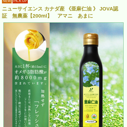
NEW
PICK UP
ニューサイエンス カナダ産 《亜麻仁油 》 JOVA認
証 無農薬【200ml】 アマニ あまに