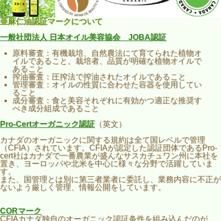
亜麻仁油認証マークについて
一般社団法人 日本オイル美容協会 JOBA認証
原料審査：有機栽培、自然農法にて育てられた植物オ
イルであること。栽培者、品質が明確な植物オイルで
あること
搾油審査：圧搾法で搾油されたオイルであること
管理審査：オイルの性質に合わせた容器を使用してい
ること
成分審査：食と美容それぞれに有効かつ適正な推奨す
べき成分組成であること
Pro-Certオーガニック認証
（英文）
カナダのオーガニックに関する規約は全て国レベルで管理
（CFIA）されています。CFIAが認定した認証団体であるPro-
cert社はカナダで一番農業が盛んなサスカチュワン州に本社を
置き、ヨーロッパや北米を中心に様々な分野で活躍していま
す。
また、国管理とは別に第三者業者に委託し、業務内容に不正が
ないよう厳しく管理、情報公開をしています。
CORマーク
CFIAカナダ独自のオーガニック認証条件を組み込んだのが