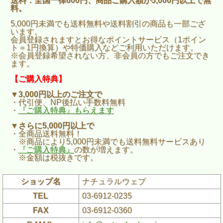
送料：全国一律600円、商品ご購入額が5,000円以上で無
料。
5,000円未満でも送料無料や送料割引の商品も一部ござ
います。
会員登録されますとお得なポイントサービス（1ポイン
ト＝1円換算）や特価購入などご利用いただけます。
※会員登録希望されない方、非会員の方でもご注文でき
ます。
【ご購入特典】
▼3,000円以上のご注文で
・代引便、NP後払い手数料無料
・
『ご購入特典』もらえます
▼さらに5,000円以上で
・全商品送料無料！
※商品により5,000円未満でも送料無料サービスあり
・
『ご購入特典』
の数が増えます。
※金額は税抜きです。
ショップ名
ナチュラルウェブ
TEL
03-6912-0235
FAX
03-6912-0360