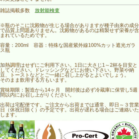
雑誌掲載多数
放射能検査
※瓶のそこに沈殿物が生じる場合がありますが種子由来の成分
で品質上問題ありません。沈殿物があるのは精製せず栄養が含
まれているためです。
容量：200ml 容器：特殊な国産紫外線100%カット遮光ガラ
ス瓶
加熱調理はせずにご利用下さい。1日に大さじ1～2杯を目安と
してください。ドレッシングなどにお使い下さい。野菜や納
豆、トーストなどとご一緒に召し上がるとよいでしょう。
そのまま飲用する方もいます。
賞味期限：製造から14ヶ月 開封後は必ず冷蔵庫に保管し5週
間以内にお召し上がりください。
出荷は宅配便です。ご注文から出荷までは通常、即日～３営業
日（休祝日除く）の予定です。出荷が遅れる場合はご連絡いた
します。