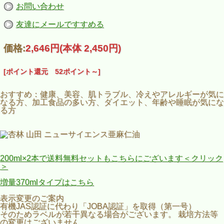
お問い合わせ
友達にメールですすめる
価格:
2,646円
(本体 2,450円)
[ポイント還元 52ポイント～]
おすすめ：健康、美容、肌トラブル、冷えやアレルギーが気に
なる方、加工食品の多い方、ダイエット、年齢や睡眠が気にな
る方
200ml×2本で送料無料セットもこちらにございます＜クリック
＞
増量370mlタイプはこちら
表示変更のご案内
有機JAS認証に代わり「JOBA認証」を取得（第一号）
そのためラベルが若干異なる場合がございます。 栽培方法等
の変更はございません。