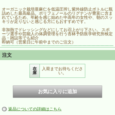
オーガニック栽培亜麻仁を低温圧搾し紫外線防止ボトルに瓶
詰めした最高級品。ポリフェノールのリグナンが豊富に含ま
れているため、年齢を感じ始めた中高年の女性や、朝のスッ
キリが足りないと感じる方にもおすすめです。
非加熱でドレッシングなどにしてお召上がり下さい。 スポ
ーツ選手や芸能人の体調管理を行う杏林予防医学研究所検定
品・雑誌等でも紹介
即納可（営業日に午前中までのご注文）
注文
在
入荷までお待ちくださ
庫
い。
返品についての詳細はこちら