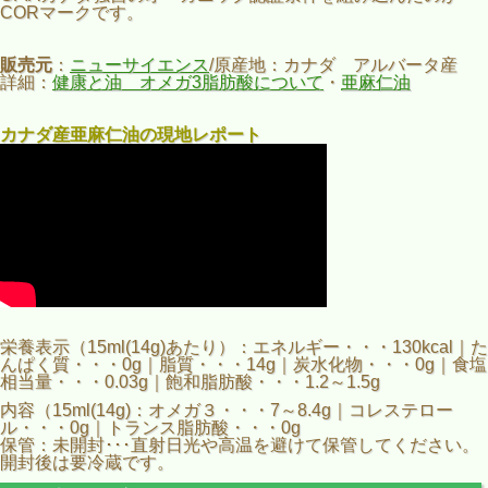
CORマークです。
販売元
：
ニューサイエンス
/原産地：カナダ アルバータ産
詳細：
健康と油 オメガ3脂肪酸について
・
亜麻仁油
カナダ産亜麻仁油の現地レポート
栄養表示（15ml(14g)あたり）：エネルギー・・・130kcal｜た
んぱく質・・・0g｜脂質・・・14g｜炭水化物・・・0g｜食塩
相当量・・・0.03g｜飽和脂肪酸・・・1.2～1.5g
内容（15ml(14g)：オメガ３・・・7～8.4g｜コレステロー
ル・・・0g｜トランス脂肪酸・・・0g
保管：未開封･･･直射日光や高温を避けて保管してください。
開封後は要冷蔵です。