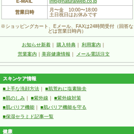
E-MAIL
info@naturalweb.co.jp
月〜金 10:00〜18:00
営業日時
土日祝日はお休みです
※ショッピングカート、Eメール、FAXは24時間受付（回答な
どは営業日時内）
お知らせ新着
｜
購入特典
｜
利用案内
｜
営業案内
｜
美容健康情報
｜
メール電話注文
スキンケア情報
■上手な洗顔方法
｜
■肌荒れに塩素除去
■肌のしみ
｜
■紫外線
｜
■紫外線対策
■肌バリア機能
｜
■肌バリア機能を守る
■保湿セラミド記事一覧
健康