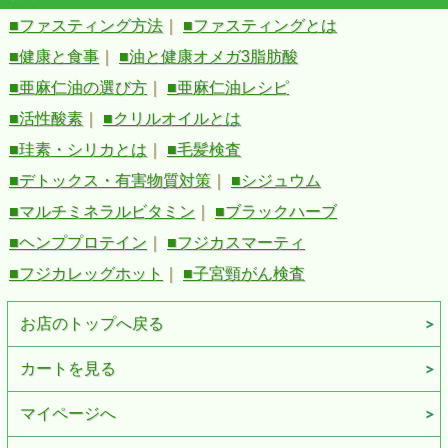
■ファスティング方法
｜
■ファスティングとは
■健康と食事
｜
■油と健康オメガ3脂肪酸
■亜麻仁油の選び方
｜
■亜麻仁油レシピ
■活性酸素
｜
■クリルオイルとは
■珪素・シリカとは
｜
■毛髪検査
■デトックス・有害物質対策
｜
■シジュウム
■マルチミネラルビタミン
｜
■ブラックハーブ
■ヘンププロテイン
｜
■フジカスマーティ
■フジカレッグホット
｜
■子宮頸がん検査
お店のトップへ戻る
カートを見る
マイページへ