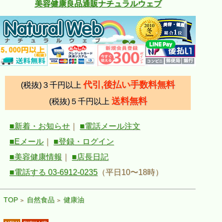
美容健康良品通販ナチュラルウェブ
代引,後払い手数料無料
(税抜)３千円以上
送料無料
(税抜)５千円以上
■新着・お知らせ
｜
■電話メール注文
■Eメール
｜
■登録・ログイン
■美容健康情報
｜
■店長日記
■電話する 03-6912-0235
（平日10〜18時）
TOP
自然食品
健康油
>
>