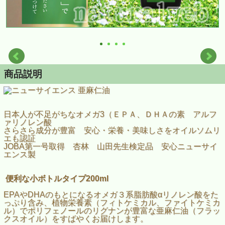
商品説明
日本人が不足がちなオメガ3（ＥＰＡ、ＤＨＡの素 アルフ
ァリノレン酸
さらさら成分が豊富 安心・栄養・美味しさをオイルソムリ
エも認証
JOBA第一号取得 杏林 山田先生検定品 安心ニューサイ
エンス製
便利な小ボトルタイプ200ml
EPAやDHAのもとになるオメガ３系脂肪酸αリノレン酸をた
っぷり含み、植物栄養素（フィトケミカル、ファイトケミカ
ル）でポリフェノールのリグナンが豊富な亜麻仁油（フラッ
クスオイル）をすばやくお届けします。