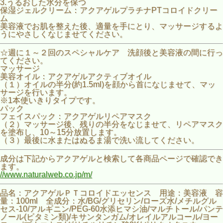
3.うるおした水分を保つ
保湿ジェルクリーム：アクアゲルプラチナPTコロイドクリー
ム
美容液でお肌を整えた後、適量を手にとり、マッサージするよ
うにやさしくなじませてください。
☆週に１～２回のスペシャルケア 洗顔後と美容液の間に行っ
てください。
マッサージ
美容オイル：アクアゲルアクティブオイル
（１）オイルの半分(約1.5ml)を顔から首になじませて、マッ
サージを行います。
※1本使いきりタイプです。
パック
フェイスパック：アクアゲルリペアマスク
（２）マッサージ後、残りの半分をなじませて、リペアマスク
を塗布し、10～15分放置します。
（３）最後に水またはぬるま湯で洗い流してください。
成分は下記からアクアゲルと検索して各商品ページで確認でき
ます。
//www.naturalweb.co.jp/m/
品名：アクアゲルＰＴコロイドエッセンス 用途：美容液 容
量：100ml 全成分：水/BG/グリセリン/ローズ水/メチルグル
セス-10/アルギニン/PEG-60水添ヒマシ油/マルチトール/パンテ
ノール(ビタミン類)/キサンタンガム/オレイルアルコール/ヨー