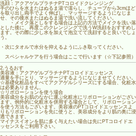
洗顔：アクアゲルプラチナPTコロイドクレンジング
手のひらを水またはぬるま湯で濡らし、チューブから3cmほど
を取り出し両手でよく伸ばし、マッサージするようになじま
せ、その後水またはぬるま湯で洗い流してください。
・メイク落としをする場合は上記の方法でメイクを洗い落
とした後に、再度このクレンジングで洗うW洗顔をおすすめし
ます。その際に少し水を加えて泡立てて洗顔すると良いでしょ
う。
・次にタオルで水分を抑えるようにふき取ってください。
スペシャルケアを行う場合はここで行います（☆下記参照）
2.うるおす
美容液：アクアゲルプラチナPTコロイドエッセンス
適量を手にとり、マッサージするようになじませてください。
☆基礎化粧品をすべてアクアゲルシリーズにする場合、化粧水
は必要ありません。
☆リポローションを使う場合
美容成分をお肌のなかに運ぶ化粧水にリポローションがござい
ます。例外的に化粧水を併用する場合として、リポローション
を使う方法もございます。美容液のPTコロイドエッセンスよ
りもリポローションを先に使うと、美容成分をより肌の奥に浸
透できます。
マイナスイオンを肌に多く与えたい場合は先にPTコロイドエ
ッセンスをご利用下さい。