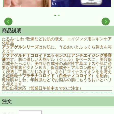
商品説明
たるみ･しわ･乾燥などお肌の衰え、エイジング用スキンケア
化粧品
アクアゲルシリーズ
はお肌に、うるおいとふっくら弾力を与
えます
アクアゲルＰＴコロイドエッセンス
は
アンチエイジング美容
液
です。肌に優しい天然ゲル（ジェル）をベースに、美容保
湿成分たっぷり。美白活性成分の油溶性甘草エキスや肌に必
要な栄養素ビタミンＢ５、保湿成分ヒアルロン酸が、すばや
く浸透して肌になじみます。さらにマイナスイオンをを与え
る超微粒子
プラチナコロイド
（
白金ナノコロイド
）を配合。
乾燥肌やしわ、年齢肌などでお悩みの肌にもうるおいとハリ
を与えます。
即日出荷対応（営業日午前中までのご注文）
注文