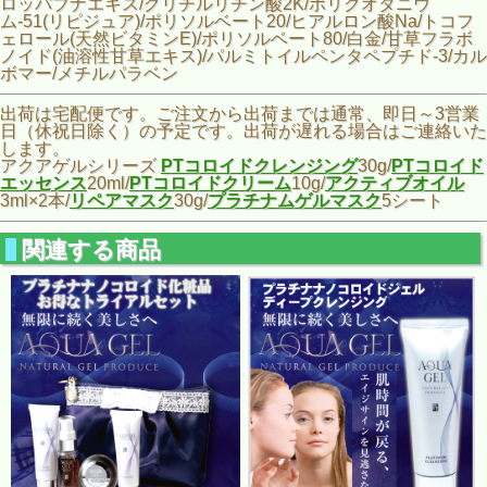
ロッパブナエキス/グリチルリチン酸2K/ポリクオタニウ
ム-51(リピジュア)/ポリソルベート20/ヒアルロン酸Na/トコフ
ェロール(天然ビタミンE)/ポリソルベート80/白金/甘草フラボ
ノイド(油溶性甘草エキス)/パルミトイルペンタペプチド-3/カル
ボマー/メチルパラベン
出荷は宅配便です。ご注文から出荷までは通常、即日～3営業
日（休祝日除く）の予定です。出荷が遅れる場合はご連絡いた
します。
アクアゲルシリーズ
PTコロイドクレンジング
30g/
PTコロイド
エッセンス
20ml/
PTコロイドクリーム
10g/
アクティブオイル
3ml×2本/
リペアマスク
30g/
プラチナムゲルマスク
5シート
関連する商品