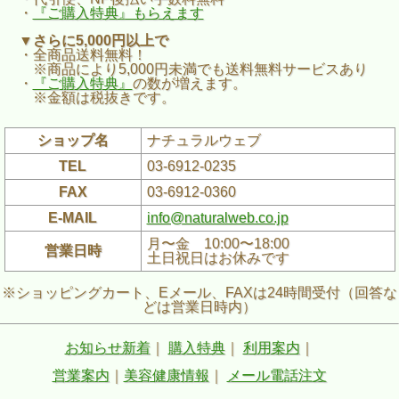
・
『ご購入特典』もらえます
▼さらに5,000円以上で
・全商品送料無料！
※商品により5,000円未満でも送料無料サービスあり
・
『ご購入特典』
の数が増えます。
※金額は税抜きです。
ショップ名
ナチュラルウェブ
TEL
03-6912-0235
FAX
03-6912-0360
E-MAIL
info@naturalweb.co.jp
月〜金 10:00〜18:00
営業日時
土日祝日はお休みです
※ショッピングカート、Eメール、FAXは24時間受付（回答な
どは営業日時内）
お知らせ新着
｜
購入特典
｜
利用案内
｜
営業案内
｜
美容健康情報
｜
メール電話注文