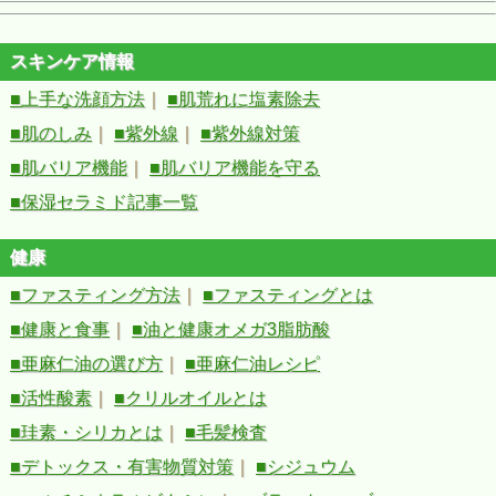
スキンケア情報
■上手な洗顔方法
｜
■肌荒れに塩素除去
■肌のしみ
｜
■紫外線
｜
■紫外線対策
■肌バリア機能
｜
■肌バリア機能を守る
■保湿セラミド記事一覧
健康
■ファスティング方法
｜
■ファスティングとは
■健康と食事
｜
■油と健康オメガ3脂肪酸
■亜麻仁油の選び方
｜
■亜麻仁油レシピ
■活性酸素
｜
■クリルオイルとは
■珪素・シリカとは
｜
■毛髪検査
■デトックス・有害物質対策
｜
■シジュウム