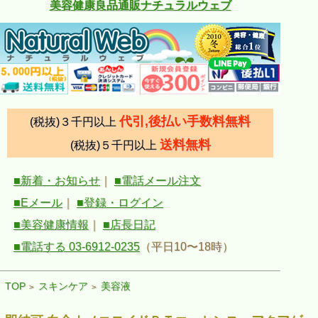
美容健康良品通販ナチュラルウェブ
代引,後払い手数料無料
(税抜)３千円以上
送料無料
(税抜)５千円以上
■新着・お知らせ
｜
■電話メール注文
■Eメール
｜
■登録・ログイン
■美容健康情報
｜
■店長日記
■電話する 03-6912-0235
（平日10〜18時）
TOP
スキンケア
美容液
>
>