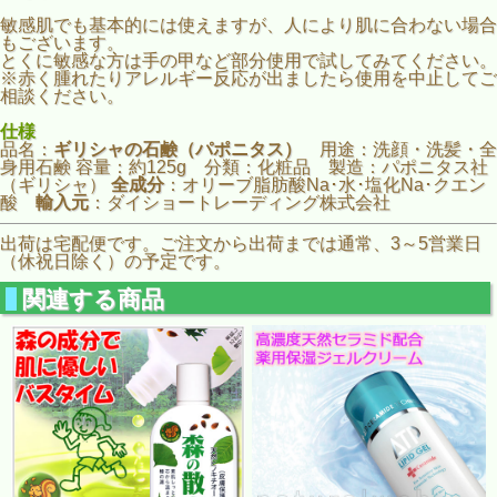
敏感肌でも基本的には使えますが、人により肌に合わない場合
もございます。
とくに敏感な方は手の甲など部分使用で試してみてください。
※赤く腫れたりアレルギー反応が出ましたら使用を中止してご
相談ください。
仕様
品名：
ギリシャの石鹸（パポニタス）
用途：洗顔・洗髪・全
身用石鹸 容量：約125g 分類：化粧品 製造：パポニタス社
（ギリシャ）
全成分
：オリーブ脂肪酸Na･水･塩化Na･クエン
酸
輸入元
：ダイショートレーディング株式会社
出荷は宅配便です。ご注文から出荷までは通常、3～5営業日
（休祝日除く）の予定です。
関連する商品