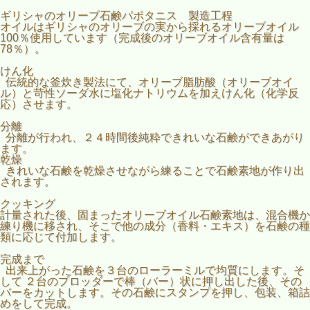
ギリシャのオリーブ石鹸パポタニス 製造工程
オイルはギリシャのオリーブの実から採れるオリーブオイル
100％使用しています（完成後のオリーブオイル含有量は
78％）。
けん化
伝統的な釜炊き製法にて、オリーブ脂肪酸（オリーブオイ
ル）と苛性ソーダ水に塩化ナトリウムを加えけん化（化学反
応）させます。
分離
分離が行われ、２４時間後純粋できれいな石鹸ができあがり
ます。
乾燥
きれいな石鹸を乾燥させながら練ることで石鹸素地が作り出
されます。
クッキング
計量された後、固まったオリーブオイル石鹸素地は、混合機か
練り機に移され、そこで他の成分（香料・エキス）を石鹸の種
類に応じて付加します。
完成まで
出来上がった石鹸を３台のローラーミルで均質にします。そ
して ２台のプロッダーで棒（バー）状に押し出した後、その
バーをカットします。その石鹸にスタンプを押し、包装、箱詰
めをして完成。