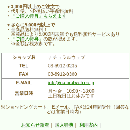
▼3,000円以上のご注文で
・代引便、NP後払い手数料無料
・
『ご購入特典』もらえます
▼さらに5,000円以上で
・全商品送料無料！
※商品により5,000円未満でも送料無料サービスあり
・
『ご購入特典』
の数が増えます。
※金額は税抜きです。
ショップ名
ナチュラルウェブ
TEL
03-6912-0235
FAX
03-6912-0360
E-MAIL
info@naturalweb.co.jp
月〜金 10:00〜18:00
営業日時
土日祝日はお休みです
※ショッピングカート、Eメール、FAXは24時間受付（回答な
どは営業日時内）
お知らせ新着
｜
購入特典
｜
利用案内
｜