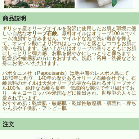
商品説明
ギリシャ産オリーブオイルを贅沢に使用したお肌と環境に優
しい自然な
オリーブ石鹸
。原料オイルはオリーブ100％でパ
ーム油脂すら含みません。マイルドな泡で洗い過ぎを抑え
て、オレイン酸により汚れはしっかりと落としつつもお肌に
潤いを残します。洗い上がりはオリーブの香りとともにお肌
にしっとりと弾力感、お肌を健やかにしっとりと保ちます。
乾燥肌や敏感肌の方にもおすすめ。洗顔・浴用・洗髪など全
身にお使いいただけます。
パポタニス社（Papoutsanis）は地中海のレスボス島にて
1870年に創立、140年の歴史あるオリーブ石鹸会社です。石
鹸原料のオイルは天然オリーブの実から採れるオリーブオイ
ル100％。純粋な石鹸を長年、伝統的な製法で作り続けてお
り、今もヨーロッパや米国などに輸出され、世界中の人々に
愛されています。
おすすめ肌：乾燥肌・敏感肌・乾燥性敏感肌・肌荒れ・赤ち
ゃん肌や子供肌・アトピー肌
注文