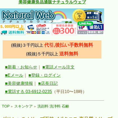
美容健康良品通販ナチュラルウェブ
代引,後払い手数料無料
(税抜)３千円以上
送料無料
(税抜)５千円以上
■新着・お知らせ
｜
■電話メール注文
■Eメール
｜
■登録・ログイン
■美容健康情報
｜
■店長日記
■電話する 03-6912-0235
（平日10〜18時）
TOP
スキンケア
洗顔料 洗浄料 石鹸
>
>