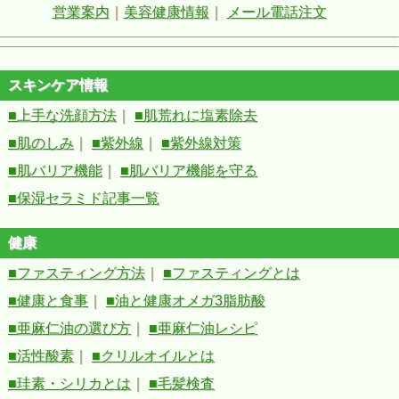
営業案内
｜
美容健康情報
｜
メール電話注文
スキンケア情報
■上手な洗顔方法
｜
■肌荒れに塩素除去
■肌のしみ
｜
■紫外線
｜
■紫外線対策
■肌バリア機能
｜
■肌バリア機能を守る
■保湿セラミド記事一覧
健康
■ファスティング方法
｜
■ファスティングとは
■健康と食事
｜
■油と健康オメガ3脂肪酸
■亜麻仁油の選び方
｜
■亜麻仁油レシピ
■活性酸素
｜
■クリルオイルとは
■珪素・シリカとは
｜
■毛髪検査