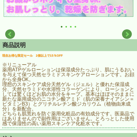
商品説明
現在お得な限定セール 2個以上で15％OFF
※リニューアル
薬用ATPゲルローションは保湿成分たっぷり、肌にうるおい
を与えて保つ天然セラミドスキンケアローションです。お顔
から全身OK。
理想のスキンケア成分天然ゲル（ジェル）と優れた保湿成
分、天然セラミドや水溶性コラーゲンにより、ローションと
しては驚くほどお肌の水分をキープ。基本はほぼそのままに
新たな薬用成分のニコチン酸アミド（肌の栄養ナイアシン＝
ビタミンB3）とグリチルレチン酸ジカリウム（植物由来成
分）を新配合。
どちらも肌荒れを防ぐ薬用化粧品の有効成分です。医薬品で
はありませんので副作用はございません。とろっとした使用
感で保湿性の高い薬用スキンケア化粧水です。