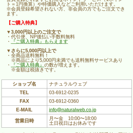
ト＝1円換算）や特価購入などご利用いただけます。
※会員登録希望されない方、非会員の方でもご注文でき
ます。
【ご購入特典】
▼3,000円以上のご注文で
・代引便、NP後払い手数料無料
・
『ご購入特典』もらえます
▼さらに5,000円以上で
・全商品送料無料！
※商品により5,000円未満でも送料無料サービスあり
・
『ご購入特典』
の数が増えます。
※金額は税抜きです。
ショップ名
ナチュラルウェブ
TEL
03-6912-0235
FAX
03-6912-0360
E-MAIL
info@naturalweb.co.jp
月〜金 10:00〜18:00
営業日時
土日祝日はお休みです