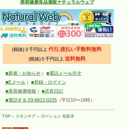
美容健康良品通販ナチュラルウェブ
代引,後払い手数料無料
(税抜)３千円以上
送料無料
(税抜)５千円以上
■新着・お知らせ
｜
■電話メール注文
■Eメール
｜
■登録・ログイン
■美容健康情報
｜
■店長日記
■電話する 03-6912-0235
（平日10〜18時）
TOP
スキンケア
ローション 化粧水
>
>