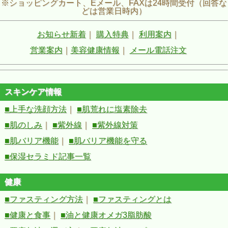
※ショッピングカート、Eメール、FAXは24時間受付（回答な
どは営業日時内）
お知らせ新着
｜
購入特典
｜
利用案内
｜
営業案内
｜
美容健康情報
｜
メール電話注文
スキンケア情報
■上手な洗顔方法
｜
■肌荒れに塩素除去
■肌のしみ
｜
■紫外線
｜
■紫外線対策
■肌バリア機能
｜
■肌バリア機能を守る
■保湿セラミド記事一覧
健康
■ファスティング方法
｜
■ファスティングとは
■健康と食事
｜
■油と健康オメガ3脂肪酸