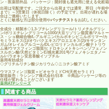
ン・医薬部外品 パッケージ：開封後も遮光用に使える化粧箱
出荷は宅配便です。ご注文から出荷までは通常、即日（午前中
まで）～3営業日（休祝日除く）の予定です。出荷が遅れる場
合はご連絡いたします。
とくに敏感な方は部分使用や
パッチテスト
をお試しください。
全成分：精製水◇1,3-ブチレングリコール/トリメチルグリシ
ン/ポリエチレングリコール1000/大豆リゾリン脂質液/マルトー
ス・ショ糖縮合物/L-アルギニン/カルボキシビニルポリマー/カ
モミラエキス(1)/オウバクエキス/アロエエキス(2)/キサンタン
ガム/オレイルアルコール/DL-ピロリドンカルボン酸ナトリウ
ム液/ウマスフィンゴ脂質/ヒドロキシメトキシベンゾフェノン
スルホン酸/天然ビタミンE/感光素201号/フェノキシエタノー
ル/パラオキシ安息香酸イソブチル
薬用有効成分
◇グリチルリチン酸ジカリウム◇ニコチン酸アミド
ウマスフィンゴ脂質＝ビオセラミドCH(天然セラミド)
製造販売：ラシンシア株式会社/日本 ※商品パッケージ等の
仕様が変わることがございます
薬用ATPシリーズ
関連する商品