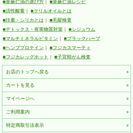
■亜麻仁油の選び方
｜
■亜麻仁油レシピ
■活性酸素
｜
■クリルオイルとは
■珪素・シリカとは
｜
■毛髪検査
■デトックス・有害物質対策
｜
■シジュウム
■マルチミネラルビタミン
｜
■ブラックハーブ
■ヘンププロテイン
｜
■フジカスマーティ
■フジカレッグホット
｜
■子宮頸がん検査
お店のトップへ戻る
カートを見る
マイページへ
ご利用案内
特定商取引法表示