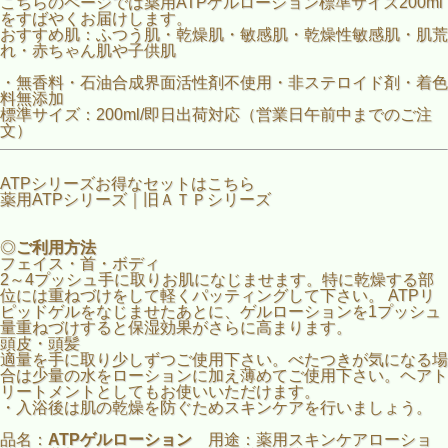
こちらのページでは薬用ATPゲルローション標準サイズ200ml
をすばやくお届けします。
おすすめ肌：ふつう肌・乾燥肌・敏感肌・乾燥性敏感肌・肌荒
れ・赤ちゃん肌や子供肌
・無香料・石油合成界面活性剤不使用・非ステロイド剤・着色
料無添加
標準サイズ：200ml/即日出荷対応（営業日午前中までのご注
文）
ATPシリーズお得なセットはこちら
薬用ATPシリーズ
｜
旧ＡＴＰシリーズ
◎
ご利用方法
フェイス・首・ボディ
2～4プッシュ手に取りお肌になじませます。特に乾燥する部
位には重ねづけをして軽くパッティングして下さい。 ATPリ
ピッドゲルをなじませたあとに、ゲルローションを1プッシュ
量重ねづけすると保湿効果がさらに高まります。
頭皮・頭髪
適量を手に取り少しずつご使用下さい。べたつきが気になる場
合は少量の水をローションに加え薄めてご使用下さい。ヘアト
リートメントとしてもお使いいただけます。
・入浴後は肌の乾燥を防ぐためスキンケアを行いましょう。
品名：
ATPゲルローション
用途：薬用スキンケアローショ