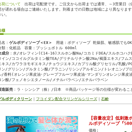
出荷について
出荷は宅配便です。ご注文から出荷までは通常、～3営業日（
荷が遅れる場合はご連絡いたします。到着までの日数は地域により異なります
さい。
仕様
品名：
ゲルボディソープ
＜EX＞
用途：ボディソープ 乾燥肌、敏感肌でもOK
分類：化粧品 容量：プッシュボトル 600ml
全成分
：水/オレフィン(C14-16)スルホン酸Na/コカミドDEA/スルホコハ
タイン/ココイルグルタミン酸TEA/グリチルリチン酸2Na/褐藻エキス/フム
エキス/カワラヨモギエキス/チョウジエキス/カプリル酸グリセリル/乳酸/PCA
リン/グリシン/グルタミン酸/アラニン/リシン/アルギニン/トレオニン/プ
ル/香料(オレンジ果皮油･グレープフルーツ果皮油･マンダリンオレンジ果皮油
ロン酸/フェノキシエタノール/メチルパラベン/エチルパラベン
製造販売
：ラ・シンシア（株）/日本 ※商品パッケージ等の仕様が変わるこ
ゲルボディクリーン
｜
フコイダン配合マリンゲルシリーズ
｜
石鹸
【容量改定】低刺激ボ
ルボディソープ『500
価格: