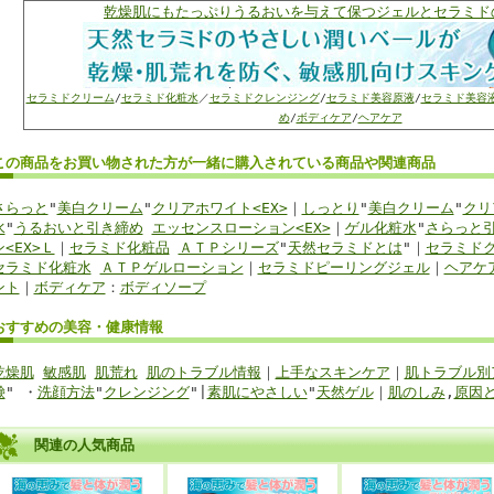
乾燥肌にもたっぷりうるおいを与えて保つジェルとセラミド
セラミドクリーム
/
セラミド化粧水
／
セラミドクレンジング
/
セラミド美容原液
/
セラミド美容
め
/
ボディケア
/
ヘアケア
この商品を
お買い物
された方が
一緒に購入
されている商品
や関連商品
さらっと
"
美白クリーム
"
クリアホワイト<EX>
｜
しっとり
"
美白クリーム
"
クリ
水
"
うるおいと引き締め
エッセンスローション<EX>
｜
ゲル化粧水
"
さらっと
ン<EX>Ｌ
｜
セラミド化粧品
ＡＴＰシリーズ
"
天然セラミドとは
"｜
セラミド
セラミド化粧水
ＡＴＰゲルローション
｜
セラミドピーリングジェル
｜
ヘアケ
ント
｜
ボディケア
：
ボディソープ
おすすめの美容・健康
情報
乾燥肌
敏感肌
肌荒れ
肌のトラブル情報
｜
上手なスキンケア
｜
肌トラブル別
鹸
" ・
洗顔方法
"
クレンジング
"|
素肌にやさしい
"
天然ゲル
｜
肌のしみ
,
原因
関連の人気商品