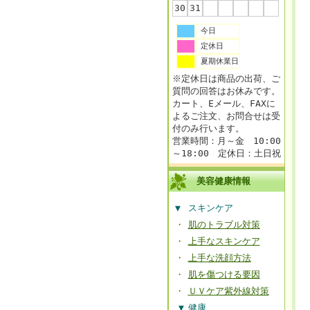
30
31
今日
定休日
夏期休業日
※定休日は商品の出荷、ご
質問の回答はお休みです。
カート、Eメール、FAXに
よるご注文、お問合せは受
付のみ行います。
営業時間：月～金 10:00
～18:00 定休日：土日祝
美容健康情報
▼
スキンケア
・
肌のトラブル対策
・
上手なスキンケア
・
上手な洗顔方法
・
肌を傷つける要因
・
ＵＶケア紫外線対策
▼
健康