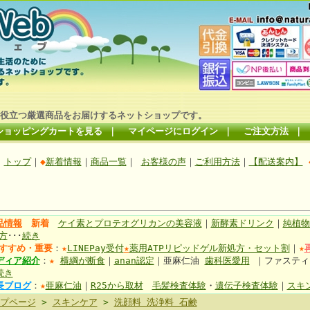
役立つ厳選商品をお届けするネットショップです。
ショッピングカートを見る
｜
マイページにログイン
｜
ご注文方法
｜
トップ
｜
◆
新着情報
｜
商品一覧
｜
お客様の声
｜
ご利用方法
｜
【配送案内】
品情報
新着
ケイ素とプロテオグリカンの美容液
｜
新酵素ドリンク
｜
純植物
方
･･･
続き
すすめ・重要
：
★
LINEPay受付
★
薬用ATPリピッドゲル新処方・セット割
｜
★
ディア紹介
：
★
横綱が断食
｜
anan認定
｜亜麻仁油
歯科医愛用
｜ファステ
続き
長ブログ
：
★
亜麻仁油
｜
R25から取材
毛髪検査体験
・
遺伝子検査体験
｜
スキ
プページ
>
スキンケア
>
洗顔料 洗浄料 石鹸