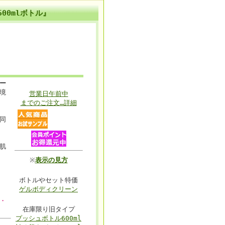
00mlボトル』
ー
境
営業日午前中
までのご注文…詳細
同
肌
※
表示の見方
ボトルやセット特価
ゲルボディクリーン
・
在庫限り旧タイプ
プッシュボトル600ml