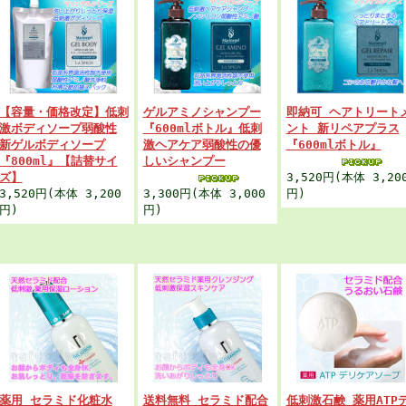
【容量・価格改定】低刺
ゲルアミノシャンプー
即納可 ヘアトリート
激ボディソープ弱酸性
『600mlボトル』低刺
ント 新リペアプラス
新ゲルボディソープ
激ヘアケア弱酸性の優
『600mlボトル』
『800ml』【詰替サイ
しいシャンプー
ズ】
3,520円(本体 3,20
3,520円(本体 3,200
3,300円(本体 3,000
円)
円)
円)
薬用 セラミド化粧水
送料無料 セラミド配合
低刺激石鹸 薬用ATP