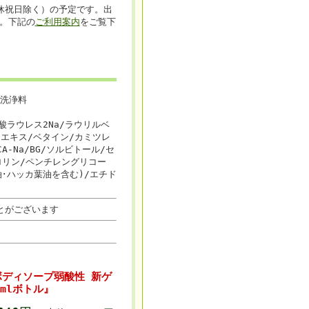
休祝日除く）の予定です。出
。下記の
ご利用案内
をご覧下
洗浄料
ク酸ラウレス2Na/ラウリルベ
スエキス/ベタイン/カミツレ
-Na/BG/ソルビトール/セ
ロリン/ペンチレングリコー
･ハッカ葉油を含む)/エチド
とがございます
ディソープ弱酸性 新ゲ
mlボトル』