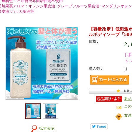
・無着色・石油合成界面活性剤不使用
天然果実アロマ：オレンジ果皮油･グレープフルーツ果皮油･マンダリンオレン
果皮油･ハッカ葉油等
【容量改定】低刺激ボ
ルボディソープ『500
価格:
2
[
ト
購入数:
返品
この
友達
拡大表示