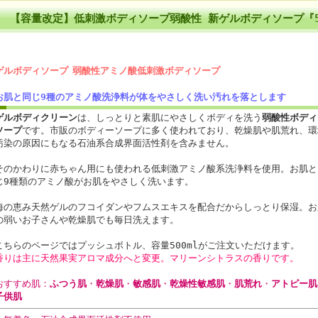
【容量改定】低刺激ボディソープ弱酸性 新ゲルボディソープ『5
ゲルボディソープ
弱酸性アミノ酸低刺激ボディソープ
お肌と同じ9種のアミノ酸洗浄料が体をやさしく洗い汚れを落とします
ゲルボディクリーン
は、しっとりと素肌にやさしくボディを洗う
弱酸性ボディ
ソープ
です。市販のボディーソープに多く使われており、乾燥肌や肌荒れ、環
汚染の原因にもなる石油系合成界面活性剤を含みません。
そのかわりに赤ちゃん用にも使われる低刺激アミノ酸系洗浄料を使用。お肌と
じ9種類のアミノ酸がお肌をやさしく洗います。
海の恵み天然ゲルのフコイダンやフムスエキスを配合だからしっとり保湿。お
の弱いお子さんや乾燥肌でも毎日洗えます。
こちらのページではプッシュボトル、容量500mlがご注文いただけます。
香りは主に天然果実アロマ成分へと変更。マリーンシトラスの香りです。
おすすめ肌：
ふつう肌
・
乾燥肌
・
敏感肌
・
乾燥性敏感肌
・
肌荒れ
・
アトピー肌
子供肌