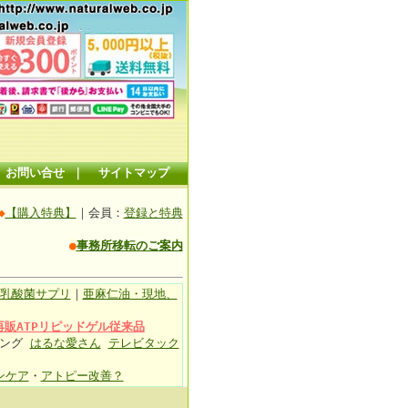
お問い合せ
｜
サイトマップ
◆
【購入特典】
｜会員：
登録と特典
●
事務所移転のご案内
乳酸菌サプリ
｜
亜麻仁油・現地、
再販ATPリピッドゲル従来品
ィング
はるな愛さん
テレビタック
ンケア
・
アトピー改善？