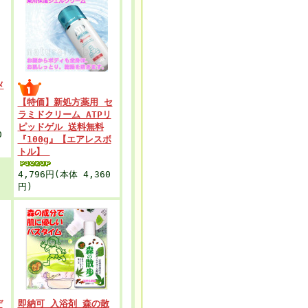
メ
【特価】新処方薬用 セ
ラミドクリーム ATPリ
ピッドゲル 送料無料
0
『100g』【エアレスボ
トル】
4,796円(本体 4,360
円)
デ
即納可 入浴剤 森の散