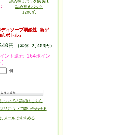
詰め替えパック600ml
ジ
詰め替えパック
1200ml
ディソープ弱酸性 新ゲ
mlボトル』
,640円
(本体 2,400円)
ポイント還元 264ポイン
～]
個
についての詳細はこちら
商品について問い合わせる
にメールですすめる