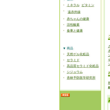
・
ミネラル
ビタミン
・
遠赤外線
・
赤ちゃんの健康
・
活性酸素
・
食事と健康
▼
商品
・
天然ゲル化粧品
・
セラミド
・
高品質セラミド化粧品
・
シジュウム
・
杏林予防医学研究所