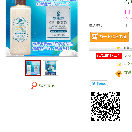
2
[
ト
購入数:
返品
この
友達
拡大表示