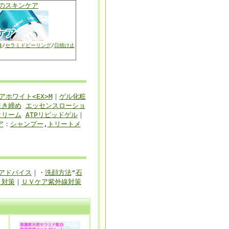
のスキンケア
液
/
セラミドピーリング
/
日焼け止
アホワイト<EX>M
｜
ゲル化粧
引き締め
エッセンスローショ
クリーム
ATPリピッドゲル
｜
ア
：
シャンプー
,
トリートメ
アドバイス
｜・
洗顔方法
"
石
と対策
｜
ＵＶケア紫外線対策