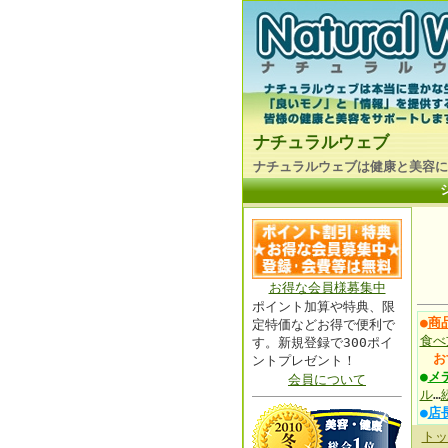
ナチュラルウェブ
ナチュラルウェブは健康と美容に
お得な会員様募集中
ポイント加算や特典、限
●
商
定特価などお得で便利で
食べ
す。新規登録で300ポイ
お
ントプレゼント！
●
メ
会員について
ル
…
●
店
トッ