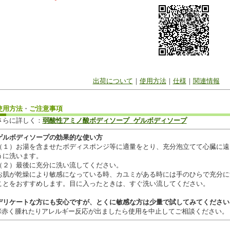
出荷について
｜
使用方法
｜
仕様
｜
関連情報
使用方法
・
ご注意事項
さらに詳しく：
弱酸性アミノ酸ボディソープ
ゲルボディソープ
ゲルボディソープの効果的な使い方
（１）お湯を含ませたボディスポンジ等に適量をとり、充分泡立てて心臓に遠
うに洗います。
（２）最後に充分に洗い流してください。
お肌が乾燥により敏感になっている時、カユミがある時には手のひらで充分に
ことをおすすめします。目に入ったときは、すぐ洗い流してください。
デリケートな方にも安心ですが、とくに敏感な方は少量で試してみてください
※赤く腫れたりアレルギー反応が出ましたら使用を中止してご相談ください。