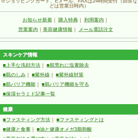
※ショッピングカート、Eメール、FAXは24時間受付（回答な
どは営業日時内）
お知らせ新着
｜
購入特典
｜
利用案内
｜
営業案内
｜
美容健康情報
｜
メール電話注文
スキンケア情報
■上手な洗顔方法
｜
■肌荒れに塩素除去
■肌のしみ
｜
■紫外線
｜
■紫外線対策
■肌バリア機能
｜
■肌バリア機能を守る
■保湿セラミド記事一覧
健康
■ファスティング方法
｜
■ファスティングとは
■健康と食事
｜
■油と健康オメガ3脂肪酸