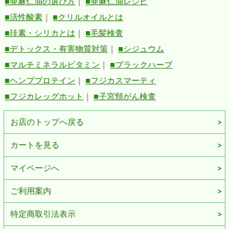
■亜麻仁油の選び方
｜
■亜麻仁油レシピ
■活性酸素
｜
■クリルオイルとは
■珪素・シリカとは
｜
■毛髪検査
■デトックス・有害物質対策
｜
■シジュウム
■マルチミネラルビタミン
｜
■ブラックハーブ
■ヘンププロテイン
｜
■フジカスマーティ
■フジカレッグホット
｜
■子宮頸がん検査
お店のトップへ戻る
カートを見る
マイページへ
ご利用案内
特定商取引法表示