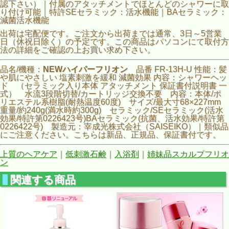
認下さい）｜付属のアタッチメントでほとんどのシャワーに取
り付け可能｜特許SEセラミック：活水機能｜BAセラミック：
減菌活水機能
出荷は宅配便です。ご注文から出荷までは通常、3日～5営業
日（休祝日除く）の予定です。この商品はパソコンにて取付方
法の詳細をご確認の上お買い求め下さい。
品名/機種：
NEWハイパーフリオン
品番 FR-13H-U 性能：髪
や肌にやさしい 塩素刺激を緩和 減菌効果 内容：シャワーヘッ
ド （セラミック入り本体 アタッチメント 保証書付説明書 一
式） 水流3段階切替/カートリッジ交換不要 内容：本体/ポ
リエステル系樹脂(耐熱温度60度) サイズ/最大寸68×227mm
重量/約240g(満水時約300g) セラミック/SEセラミック(活水
効果/特許第0226423号)BAセラミック(抗菌、活水効果/特許第
0226422号) 製造元：宰成光株式会社（SAISEIKO）｜類似品
にご注意ください。こちらは新品、正規品、保証書付です。
上質のヘアケア
｜
低刺激石鹸
｜
入浴剤
｜
姉妹品スカルプフリオ
ン
関連する商品