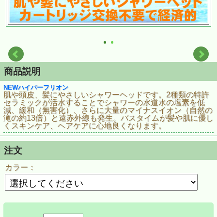
商品説明
NEWハイパーフリオン
肌や頭皮、髪にやさしいシャワーヘッドです。2種類の特許
セラミックが活水することでシャワーの水道水の塩素を低
減、緩和（無害化）、さらに大量のマイナスイオン（自然の
滝の約13倍）と遠赤外線も発生。バスタイムが髪や肌に優し
くスキンケア、ヘアケアに心地良くなります。
注文
カラー：