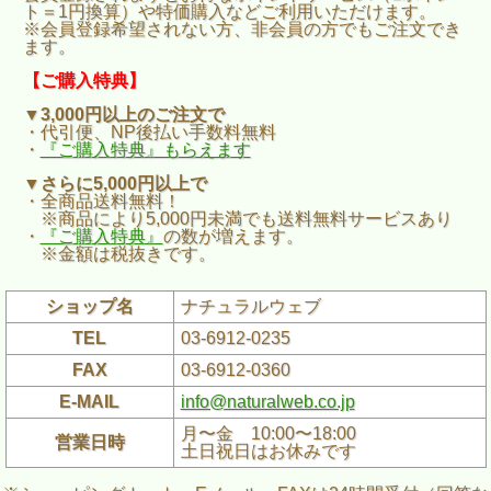
ト＝1円換算）や特価購入などご利用いただけます。
※会員登録希望されない方、非会員の方でもご注文でき
ます。
【ご購入特典】
▼3,000円以上のご注文で
・代引便、NP後払い手数料無料
・
『ご購入特典』もらえます
▼さらに5,000円以上で
・全商品送料無料！
※商品により5,000円未満でも送料無料サービスあり
・
『ご購入特典』
の数が増えます。
※金額は税抜きです。
ショップ名
ナチュラルウェブ
TEL
03-6912-0235
FAX
03-6912-0360
E-MAIL
info@naturalweb.co.jp
月〜金 10:00〜18:00
営業日時
土日祝日はお休みです