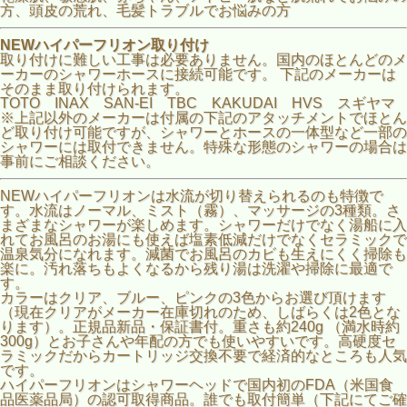
方、頭皮の荒れ、毛髪トラブルでお悩みの方
NEWハイパーフリオン取り付け
取り付けに難しい工事は必要ありません。国内のほとんどのメ
ーカーのシャワーホースに接続可能です。 下記のメーカーは
そのまま取り付けられます。
TOTO INAX SAN-EI TBC KAKUDAI HVS スギヤマ
※上記以外のメーカーは付属の下記のアタッチメントでほとん
ど取り付け可能ですが、シャワーとホースの一体型など一部の
シャワーには取付できません。特殊な形態のシャワーの場合は
事前にご相談ください。
NEWハイパーフリオンは水流が切り替えられるのも特徴で
す。水流はノーマル、ミスト（霧）、マッサージの3種類。さ
まざまなシャワーが楽しめます。シャワーだけでなく湯船に入
れてお風呂のお湯にも使えば塩素低減だけでなくセラミックで
温泉気分になれます。減菌でお風呂のカビも生えにくく掃除も
楽に。汚れ落ちもよくなるから残り湯は洗濯や掃除に最適で
す。
カラーはクリア、ブルー、ピンクの3色からお選び頂けます
（現在クリアがメーカー在庫切れのため、しばらくは2色とな
ります）。正規品新品・保証書付。重さも約240g （満水時約
300g）とお子さんや年配の方でも使いやすいです。高硬度セ
ラミックだからカートリッジ交換不要で経済的なところも人気
です。
ハイパーフリオンはシャワーヘッドで国内初のFDA（米国食
品医薬品局）の認可取得商品。誰でも取付簡単（下記にてご確