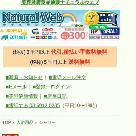
美容健康良品通販ナチュラルウェブ
代引,後払い手数料無料
(税抜)３千円以上
送料無料
(税抜)５千円以上
■新着・お知らせ
｜
■電話メール注文
■Eメール
｜
■登録・ログイン
■美容健康情報
｜
■店長日記
■電話する 03-6912-0235
（平日10〜18時）
TOP
入浴用品
シャワー
>
>