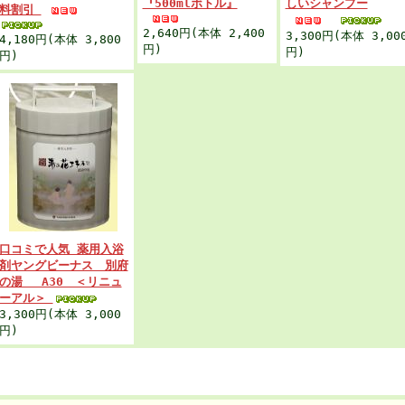
『500mlボトル』
しいシャンプー
料割引
2,640円(本体 2,400
3,300円(本体 3,00
4,180円(本体 3,800
円)
円)
円)
口コミで人気 薬用入浴
剤ヤングビーナス 別府
の湯 A30 ＜リニュ
ーアル＞
3,300円(本体 3,000
円)