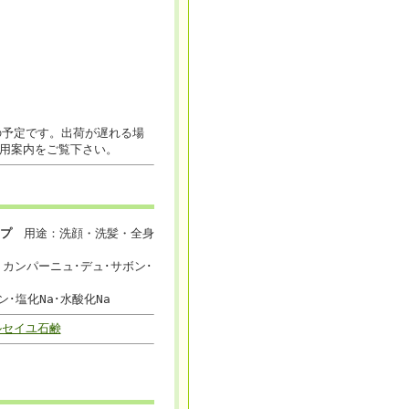
の予定です。出荷が遅れる場
用案内をご覧下さい。
イプ
用途：洗顔・洗髪・全身
：カンパーニュ･デュ･サボン･
･塩化Na･水酸化Na
ルセイユ石鹸