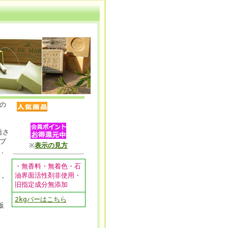
の
造さ
ブ
※
表示の見方
し、
・無香料・無着色・石
油界面活性剤非使用・
・
旧指定成分無添加
2kgバーはこちら
販