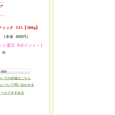
ア
ック 72%【300g】
円
(本体 800円)
ント還元 8ポイント～]
個
ついての詳細はこちら
品について問い合わせる
メールですすめる