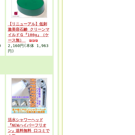
【リニューアル】低刺
激美容石鹸 クリーンマ
イルドＧ『100g』（ケ
ース無）
0
2,160円(本体 1,963
円)
活水シャワーヘッド
『NEWハイパーフリオ
ン』送料無料 口コミで