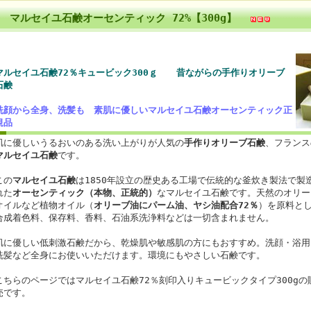
マルセイユ石鹸オーセンティック 72%【300g】
マルセイユ石鹸72％キュービック300ｇ
昔ながらの手作りオリーブ
石鹸
洗顔から全身、洗髪も 素肌に優しいマルセイユ石鹸オーセンティック正
規品
肌に優しいうるおいのある洗い上がりが人気の
手作りオリーブ石鹸
、フランス
マルセイユ石鹸
です。
この
マルセイユ石鹸
は1850年設立の歴史ある工場で伝統的な釜炊き製法で製
れた
オーセンティック（本物、正統的）
なマルセイユ石鹸です。天然のオリー
オイルなど植物オイル（
オリーブ油にパーム油、ヤシ油配合72％
）を原料と
合成着色料、保存料、香料、石油系洗浄料などは一切含まれません。
肌に優しい低刺激石鹸だから、乾燥肌や敏感肌の方にもおすすめ。洗顔・浴用
洗髪など全身にお使いいただけます。環境にもやさしい石鹸です。
こちらのページではマルセイユ石鹸72％刻印入りキュービックタイプ300gの
売です。