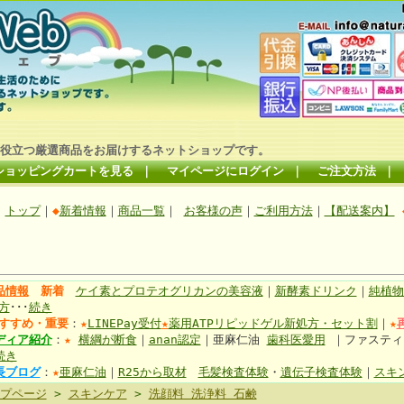
役立つ厳選商品をお届けするネットショップです。
ショッピングカートを見る
｜
マイページにログイン
｜
ご注文方法
｜
トップ
｜
◆
新着情報
｜
商品一覧
｜
お客様の声
｜
ご利用方法
｜
【配送案内】
品情報
新着
ケイ素とプロテオグリカンの美容液
｜
新酵素ドリンク
｜
純植物
方
･･･
続き
すすめ・重要
：
★
LINEPay受付
★
薬用ATPリピッドゲル新処方・セット割
｜
★
ディア紹介
：
★
横綱が断食
｜
anan認定
｜亜麻仁油
歯科医愛用
｜ファステ
続き
長ブログ
：
★
亜麻仁油
｜
R25から取材
毛髪検査体験
・
遺伝子検査体験
｜
スキ
プページ
>
スキンケア
>
洗顔料 洗浄料 石鹸