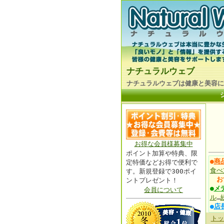
ナチュラルウェブ
ナチュラルウェブは健康と美容に
お得な会員様募集中
ポイント加算や特典、限
●
商
定特価などお得で便利で
食べ
す。新規登録で300ポイ
お
ントプレゼント！
●
メ
会員について
ル
…
●
店
トッ