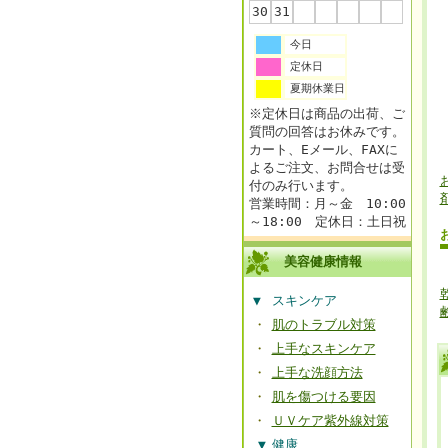
30
31
今日
定休日
夏期休業日
※定休日は商品の出荷、ご
質問の回答はお休みです。
カート、Eメール、FAXに
よるご注文、お問合せは受
付のみ行います。
営業時間：月～金 10:00
～18:00 定休日：土日祝
美容健康情報
▼
スキンケア
・
肌のトラブル対策
・
上手なスキンケア
・
上手な洗顔方法
・
肌を傷つける要因
・
ＵＶケア紫外線対策
▼
健康