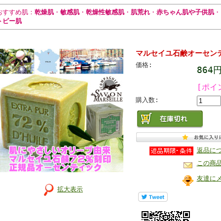
おすすめ肌：
乾燥肌
・
敏感肌
・
乾燥性敏感肌
・
肌荒れ
・
赤ちゃん肌や子供肌
・
トピー肌
マルセイユ石鹸オーセンティ
価格:
864
[ポイ
購入数:
返品に
この商
友達に
拡大表示