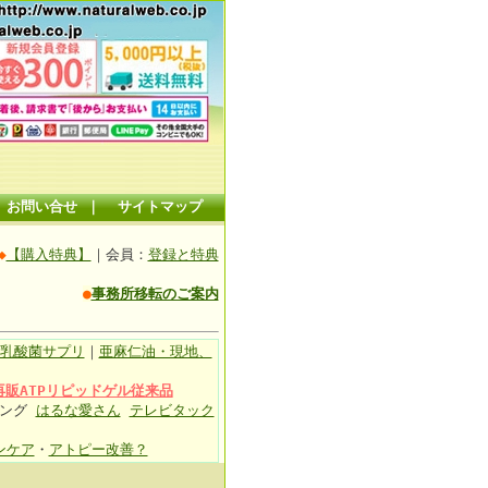
お問い合せ
｜
サイトマップ
◆
【購入特典】
｜会員：
登録と特典
●
事務所移転のご案内
乳酸菌サプリ
｜
亜麻仁油・現地、
再販ATPリピッドゲル従来品
ィング
はるな愛さん
テレビタック
ンケア
・
アトピー改善？