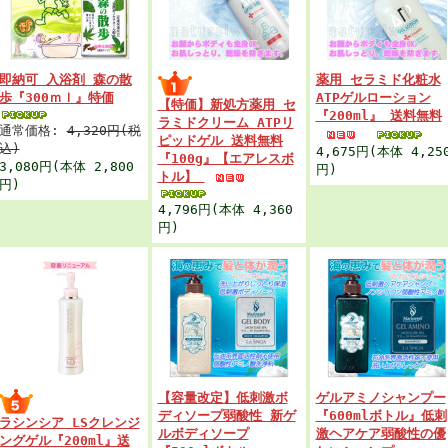
即納可 入浴剤 森の散
薬用 セラミド化粧水
歩『300ｍｌ』特価
ATPゲルローション
【特価】新処方薬用 セ
『200ml』 送料無料
ラミドクリーム ATPリ
通常価格:
4,320円(税
ピッドゲル 送料無料
込)
4,675円(本体 4,25
『100g』【エアレスボ
3,080円(本体 2,800
円)
トル】
円)
4,796円(本体 4,360
円)
【容量改定】低刺激ボ
ゲルアミノシャンプー
ディソープ弱酸性 新ゲ
『600mlボトル』低刺
ラシンシア LSクレンジ
ルボディソープ
激ヘアケア弱酸性の優
ングゲル『200ml』送