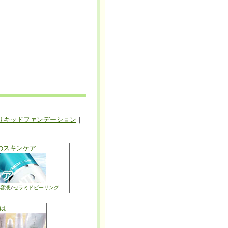
リキッドファンデーション
｜
のスキンケア
容液
/
セラミドピーリング
は