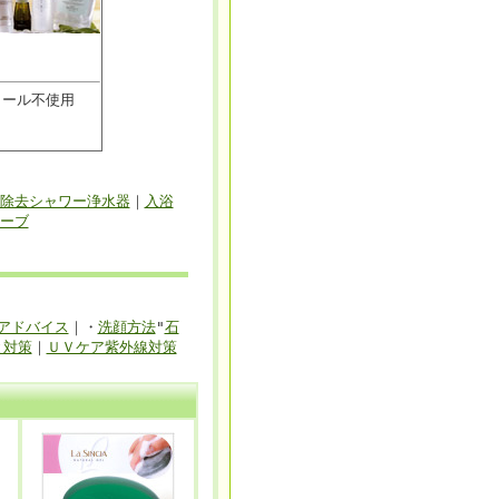
コール不使用
素除去シャワー浄水器
｜
入浴
ーブ
アドバイス
｜・
洗顔方法
"
石
と対策
｜
ＵＶケア紫外線対策