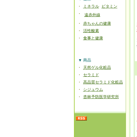
・
ミネラル
ビタミン
・
遠赤外線
・
赤ちゃんの健康
・
活性酸素
・
食事と健康
▼
商品
・
天然ゲル化粧品
・
セラミド
・
高品質セラミド化粧品
・
シジュウム
・
杏林予防医学研究所