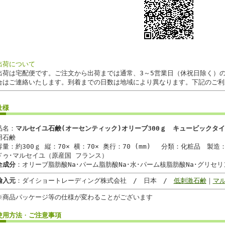
出荷について
出荷は宅配便です。ご注文から出荷までは通常、3～5営業日（休祝日除く）
合はご連絡いたします。到着までの日数は地域により異なります。下記のご利
仕様
品名：
マルセイユ石鹸(オーセンティック)オリーブ300ｇ キュービックタ
用石鹸
容量：約300ｇ 縦：70× 横：70× 奥行：70 (mm) 分類：化粧品 製造
ドゥ･マルセイユ（原産国 フランス）
全成分
：オリーブ脂肪酸Na･パーム脂肪酸Na･水･パーム核脂肪酸Na･グリセリン
輸入元
：ダイショートレーディング株式会社 / 日本 /
低刺激石鹸
｜
マ
※商品パッケージ等の仕様が変わることがございます
使用方法
・
ご注意事項