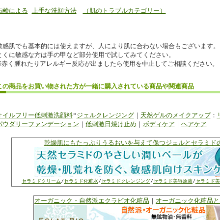
石鹸による
上手な洗顔方法
（肌のトラブルカテゴリー）
敏感肌でも基本的には使えますが、人により肌に合わない場合もございます。
とくに敏感な方は手の甲など部分使用で試してみてください。
※赤く腫れたりアレルギー反応が出ましたら使用を中止してご相談ください。
この商品を
お買い物
された方が
一緒に購入
されている商品
や関連商品
オイルフリー低刺激洗顔料
"
ジェルクレンジング
｜
天然ゲルのメイクアップ
：
パウダリーファンデーション
｜
低刺激日焼け止め
｜
ボディケア
｜
ヘアケア
乾燥肌にもたっぷりうるおいを与えて保つジェルとセラミド
セラミドクリーム
/
セラミド化粧水
/
セラミドクレンジング
/
セラミド美容原液
/
セラミド美
オーガニック・自然派エクラビオ化粧品
｜
オーガニック化粧品と