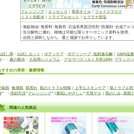
クレンジング
｜
エッセンス
｜
美容オイル
｜
フェイスマスク
ミスト化粧水
｜
トライアルセット
｜
ヒマラヤ岩塩
･無鉱物油･無香料･無着色･石油系界面活性剤･防腐剤･合成アル
･生分解性に優れ、植物は可能な限りオーガニック原料を使用。
･自然と調和しながら、愛と感謝でお作りしています。
お試し用
・
お試しセット
｜
ボディケア
：
ボディソープ
,
低刺激石鹸
｜
100%塩
剤
･･・
森の散歩
・
入浴用シジュウム
・
アロマバスソルト天然100%
･
ブラックハ
おすすめの美容・健康
情報
乾燥肌
敏感肌
肌荒れ
肌のトラブル情報
｜
上手なスキンケア
｜
肌トラブル別
鹸
" ・
洗顔方法
"
クレンジング
"|
素肌にやさしい
"
天然ゲル
｜
肌のしみ
,
原因
関連の人気商品