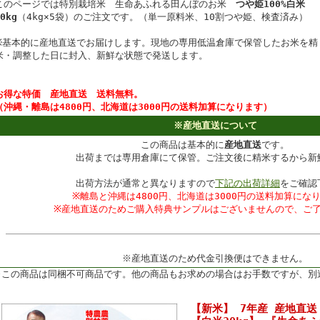
このページでは特別栽培米 生命あふれる田んぼのお米
つや姫100%白米
0kg
（4kg×5袋）のご注文です。（単一原料米、10割つや姫、検査済み）
※基本的に産地直送でお届けします。現地の専用低温倉庫で保管したお米を精
米・調整した日に封入、新鮮な状態で発送します。
お得な特価
産地直送 送料無料。
（沖縄・離島は4800円、北海道は3000円の送料加算になります）
※産地直送について
この商品は基本的に
産地直送
です。
出荷までは専用倉庫にて保管。ご注文後に精米するから新
出荷方法が通常と異なりますので
下記の出荷詳細
をご確認
※離島と沖縄は4800円、北海道は3000円の送料加算にな
※産地直送のためご購入特典サンプルはございませんので、ご
※産地直送のため代金引換便はできません。
※この商品は同梱不可商品です。他の商品もお求めの場合はお手数ですが、別
【新米】 7年産 産地直