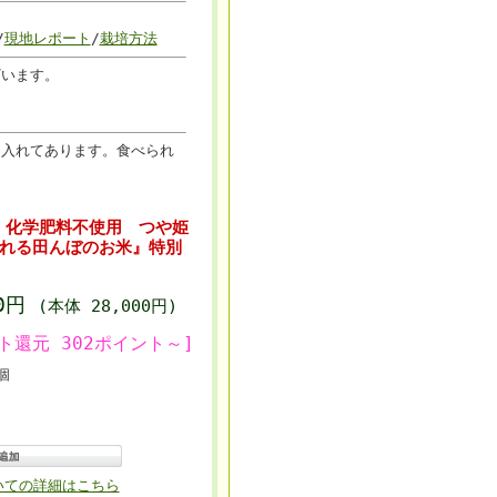
/
現地レポート
/
栽培方法
ざいます。
を入れてあります。食べられ
送 化学肥料不使用 つや姫
ふれる田んぼのお米』特別
40円
(本体 28,000円)
ト還元 302ポイント～]
個
いての詳細はこちら