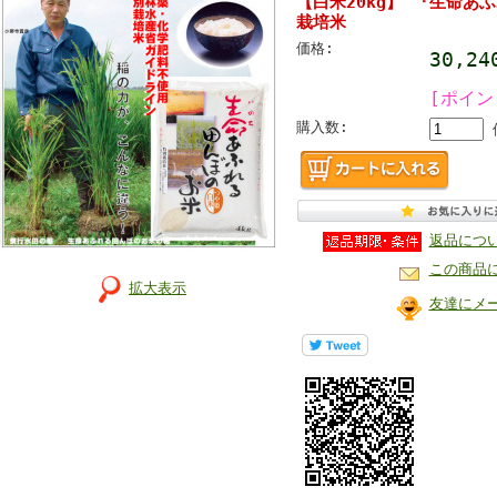
【白米20kg】 『生命あ
栽培米
価格:
30,2
[ポイン
購入数:
返品につ
この商品
拡大表示
友達にメ