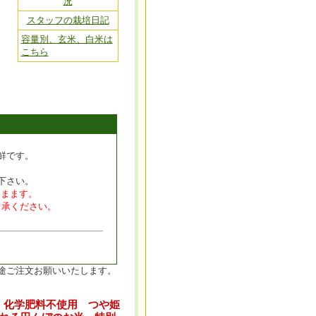
況
スタッフの栽培日記
容量別、玄米、白米は
こちら
鮮です。
下さい。
りまます。
了承ください。
途ご注文お願いいたします。
送 化学肥料不使用 つや姫