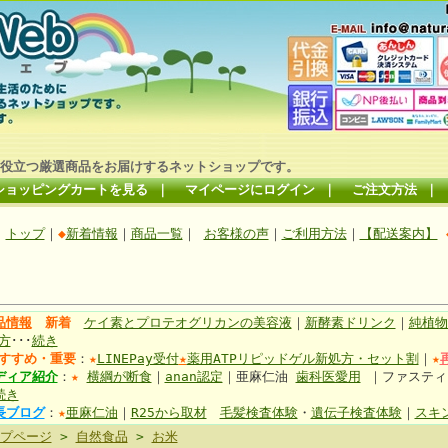
役立つ厳選商品をお届けするネットショップです。
ショッピングカートを見る
｜
マイページにログイン
｜
ご注文方法
｜
トップ
｜
◆
新着情報
｜
商品一覧
｜
お客様の声
｜
ご利用方法
｜
【配送案内】
品情報
新着
ケイ素とプロテオグリカンの美容液
｜
新酵素ドリンク
｜
純植物
方
･･･
続き
すすめ・重要
：
★
LINEPay受付
★
薬用ATPリピッドゲル新処方・セット割
｜
★
ディア紹介
：
★
横綱が断食
｜
anan認定
｜亜麻仁油
歯科医愛用
｜ファステ
続き
長ブログ
：
★
亜麻仁油
｜
R25から取材
毛髪検査体験
・
遺伝子検査体験
｜
スキ
プページ
>
自然食品
>
お米