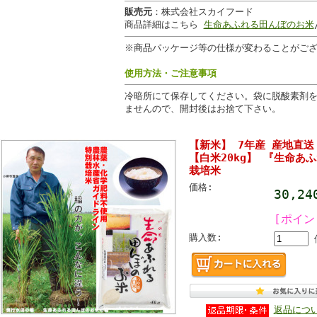
販売元
：株式会社スカイフード
商品詳細はこちら
生命あふれる田んぼのお米
※商品パッケージ等の仕様が変わることがご
使用方法・ご注意事項
冷暗所にて保存してください。袋に脱酸素剤
ませんので、開封後はお捨て下さい。
【新米】 7年産 産地直
【白米20kg】 『生命あ
栽培米
価格:
30,2
[ポイン
購入数:
返品につ