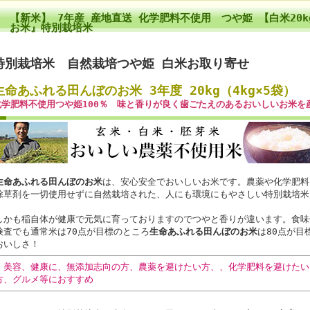
【新米】 7年産 産地直送 化学肥料不使用 つや姫 【白米20
お米』特別栽培米
特別栽培米 自然栽培つや姫 白米お取り寄せ
生命あふれる田んぼのお米 3年度 20kg（4kg×5袋）
化学肥料不使用つや姫100％ 味と香りが良く歯ごたえのあるおいしいお米を
生命あふれる田んぼの
お米
は、安心安全でおいしいお米です。農薬や化学肥料
除草剤を一切使用せずに自然栽培された、人にも環境にもやさしい特別栽培米
しかも稲自体が健康で元気に育っておりますのでつやと香りが違います。食味
検査でも通常米は70点が目標のところ
生命あふれる田んぼの
お米
は80点が目
おいしさ！
・美容、健康に、無添加志向の方、農薬を避けたい方、、化学肥料を避けたい
方、グルメ等におすすめ