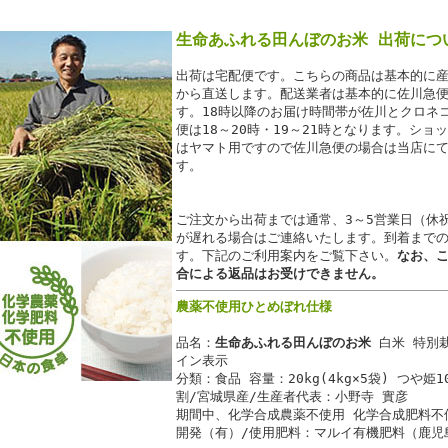
生命あふれる田んぼのお米 出荷につ
出荷は宅配便です。こちらの商品は基本的に
から直送します。配送業者は基本的に佐川急
す。18時以降のお届け時間帯が佐川とクロネ
便は18～20時・19～21時となります。シ
はヤマト用ですので佐川急便の場合は当店に
す。
ご注文から出荷までは通常、3～5営業日（休
が遅れる場合はご連絡いたします。到着まで
す。下記のご利用案内をご覧下さい。
なお、
合による返品はお受けできません。
農薬不使用ひとめぼれ仕様
品名：
生命あふれる田んぼのお米
白米 特別栽
イン表示
分類：食品 容量：20kg(4kg×5袋) つや姫
割/宮城県産/生産者代表：小野寺 實彦
期間中、化学合成農薬不使用 化学合成肥料不
開発（有）/使用肥料：マルイ有機肥料（鹿児