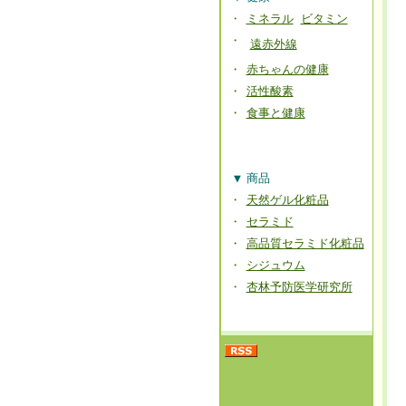
・
ミネラル
ビタミン
・
遠赤外線
・
赤ちゃんの健康
・
活性酸素
・
食事と健康
▼
商品
・
天然ゲル化粧品
・
セラミド
・
高品質セラミド化粧品
・
シジュウム
・
杏林予防医学研究所