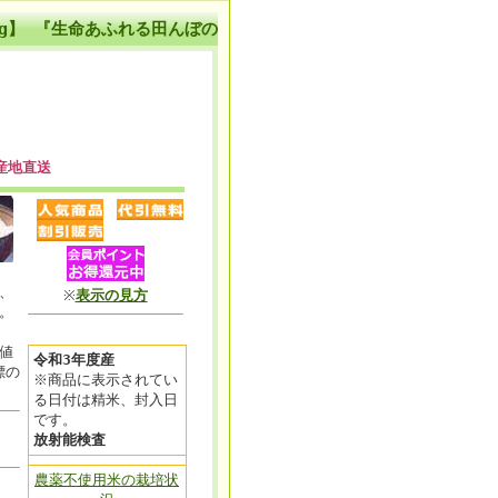
kg】 『生命あふれる田んぼの
産地直送
、
※
表示の見方
。
値
令和3年度産
標の
※商品に表示されてい
る日付は精米、封入日
です。
放射能検査
農薬不使用米の栽培状