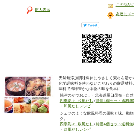
この商品
拡大表示
友達にメ
天然無添加調味料体にやさしく素材を活か
化学調味料を使わないこだわりの厳選材料
味料で風味豊かな本物の味を食卓に
焼津のかつおぶし・北海道羅臼昆布・自然
四季彩々 和風だし
/
特価4個セット送料無
・
和風だしレシピ
シェフのような欧風料理の風味と味。動物
ク。
四季彩々 欧風だし
/
特価4個セット送料無
・
欧風だしレシピ