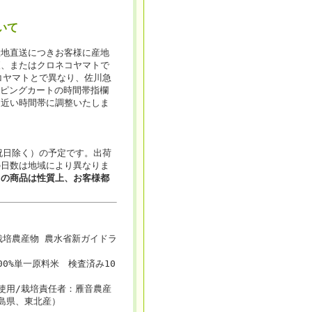
いて
産地直送につきお客様に産地
便、またはクロネコヤマトで
コヤマトとで異なり、佐川急
ョッピングカートの時間帯指欄
て近い時間帯に調整いたしま
祝日除く）の予定です。出荷
の日数は地域により異なりま
この商品は性質上、お客様都
培農産物 農水省新ガイドラ
100%単一原料米 検査済み10
使用/栽培責任者：雁音農産
島県、東北産）