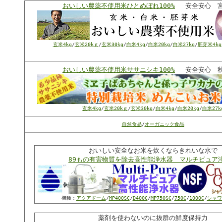
おいしい農薬不使用米ひとめぼれ100%
安全安心 宮
玄米4kg
/
玄米20kｇ
/
玄米30kg
/
白米4kg
/
白米20kg
/
白米27kg
/
胚芽米4kg
おいしい農薬不使用米ササニシキ100%
安全安心 秋
玄米4kg
/
玄米20kｇ
/
玄米30kg
/
白米4kg
/
白米20kg
/
白米27k
自然食品
/
オーガニック食品
おいしい安全なお米を炊くならきれいな水で
89もの有害物質を除去高性能浄水器 マルチピュア
機種：
アクアドーム
/
MP400SC
/
D400C
/
MP750SC
/
750C
/
1000C
/
シャワ
薬剤を使わないのに抜群の鮮度保持力