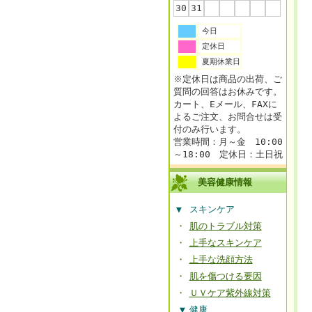
30
31
今日
定休日
夏期休業日
※定休日は商品の出荷、ご
質問の回答はお休みです。
カート、Eメール、FAXに
よるご注文、お問合せは受
付のみ行います。
営業時間：月～金 10:00
～18:00 定休日：土日祝
美容健康情報
▼
スキンケア
・
肌のトラブル対策
・
上手なスキンケア
・
上手な洗顔方法
・
肌を傷つける要因
・
ＵＶケア紫外線対策
▼
健康