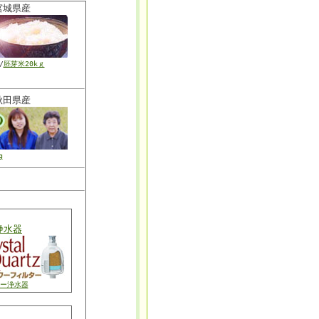
城県産
/
胚芽米20kｇ
田県産
g
浄水器
ー浄水器