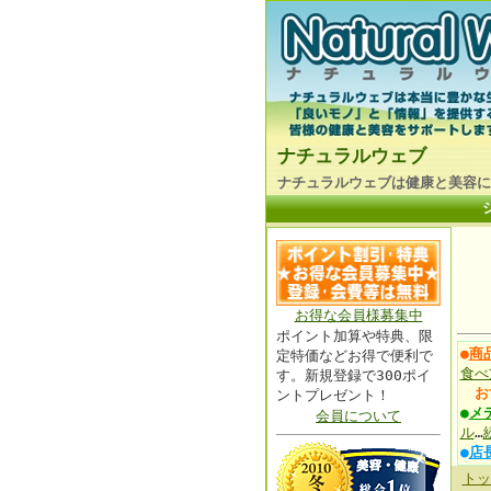
ナチュラルウェブ
ナチュラルウェブは健康と美容に
お得な会員様募集中
ポイント加算や特典、限
●
商
定特価などお得で便利で
食べ
す。新規登録で300ポイ
お
ントプレゼント！
●
メ
会員について
ル
…
●
店
トッ