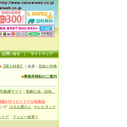
お問い合せ
｜
サイトマップ
◆
【購入特典】
｜会員：
登録と特典
●
事務所移転のご案内
乳酸菌サプリ
｜
亜麻仁油・現地、
再販ATPリピッドゲル従来品
ィング
はるな愛さん
テレビタック
ンケア
・
アトピー改善？