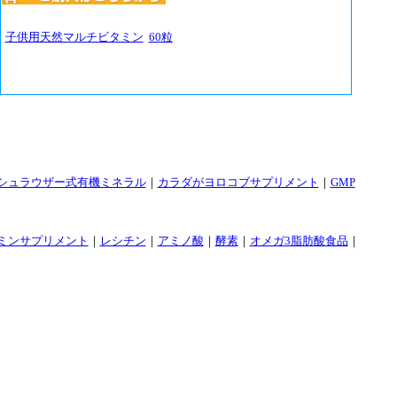
子供用天然マルチビタミン
60粒
シュラウザー式有機ミネラル
｜
カラダがヨロコブサプリメント
｜
GMP
ミンサプリメント
｜
レシチン
｜
アミノ酸
｜
酵素
｜
オメガ3脂肪酸食品
｜