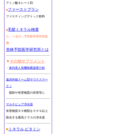
アミノ酸キレート剤
ファーストプラン
■
ファスティングデトック飲料
毛髪ミネラル検査
■
ら・べるびぃ予防医学研究所提
携
杏林予防医学研究所とは
▼
その他サプリメント
・
体内美人有機無農薬青汁粒
遠赤外線ドーム型サウナスマー
ティ
脂肪や有害物質の排泄等に
マルチピュア浄水器
有害物質８９種類を９９％以上
除去する最高クラスの浄水器
■
ミネラル
,
ビタミン