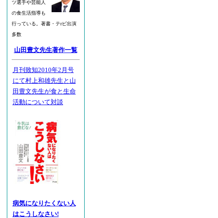
ツ選手や芸能人
の食生活指導も
行っている。著書・テrビ出演
多数
山田豊文先生著作一覧
月刊致知2010年2月号
にて村上和雄先生と山
田豊文先生が食と生命
活動について対談
病気になりたくない人
はこうしなさい!