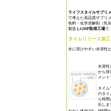
ライフスタイルサプリ
で考えた高品質サプリ
色料・化学溶解剤（乳
製造も
GMP取得工場
で
タイムリリース加工
水に溶けやすい水溶性
水溶性
から排
メント
タイム
のタイ
ら時間
出しま
だから体内で6～8時間