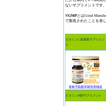
ないサプリメントです
※
GMP
とはGood Manu
で製造されたことを表
ビタミンC高濃度サプリメン
ト
杏林予防医学研究所検定
ビタミンB群サプリメント