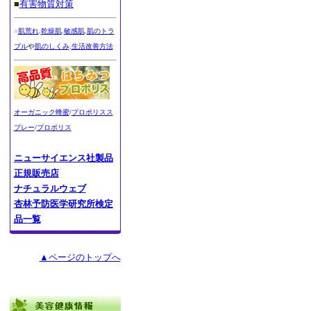
■
有害物質対策
■
肌荒れ
.
乾燥肌
.
敏感肌
.
肌のトラ
ブル
や
肌のしくみ
.
生活改善方法
オーガニック蜂蜜
/
プロポリスス
プレー
/
プロポリス
ニューサイエンス社製品
正規販売店
ナチュラルウェブ
杏林予防医学研究所検定
品一覧
▲ページのトップへ