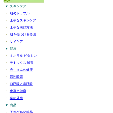
▼
スキンケア
・
肌のトラブル
・
上手なスキンケア
・
上手な洗顔方法
・
肌を傷つける要因
・
ＵＶケア
▼
健康
・
ミネラル
ビタミン
・
デトックス
解毒
・
赤ちゃんの健康
・
活性酸素
・
口呼吸と鼻呼吸
・
食事と健康
・
遠赤外線
▼
商品
・
天然ゲル化粧品