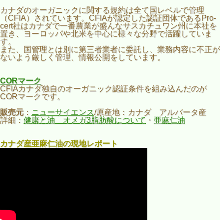
カナダのオーガニックに関する規約は全て国レベルで管理
（CFIA）されています。CFIAが認定した認証団体であるPro-
cert社はカナダで一番農業が盛んなサスカチュワン州に本社を
置き、ヨーロッパや北米を中心に様々な分野で活躍していま
す。
また、国管理とは別に第三者業者に委託し、業務内容に不正が
ないよう厳しく管理、情報公開をしています。
CORマーク
CFIAカナダ独自のオーガニック認証条件を組み込んだのが
CORマークです。
販売元
：
ニューサイエンス
/原産地：カナダ アルバータ産
詳細：
健康と油 オメガ3脂肪酸について
・
亜麻仁油
カナダ産亜麻仁油の現地レポート