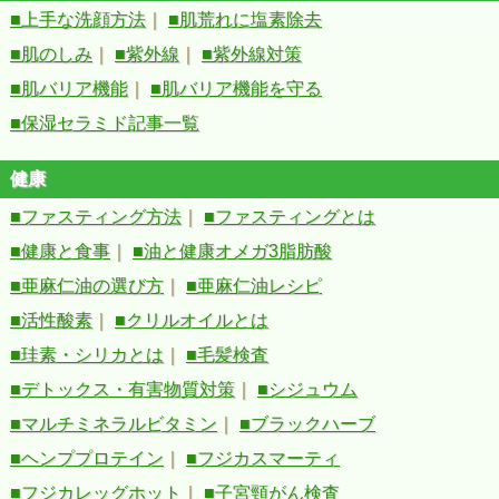
■上手な洗顔方法
｜
■肌荒れに塩素除去
■肌のしみ
｜
■紫外線
｜
■紫外線対策
■肌バリア機能
｜
■肌バリア機能を守る
■保湿セラミド記事一覧
健康
■ファスティング方法
｜
■ファスティングとは
■健康と食事
｜
■油と健康オメガ3脂肪酸
■亜麻仁油の選び方
｜
■亜麻仁油レシピ
■活性酸素
｜
■クリルオイルとは
■珪素・シリカとは
｜
■毛髪検査
■デトックス・有害物質対策
｜
■シジュウム
■マルチミネラルビタミン
｜
■ブラックハーブ
■ヘンププロテイン
｜
■フジカスマーティ
■フジカレッグホット
｜
■子宮頸がん検査