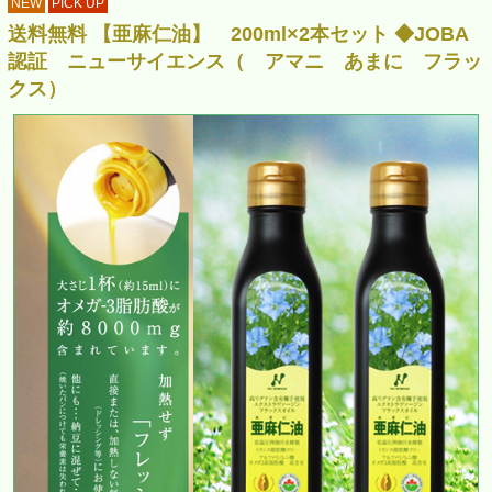
NEW
PICK UP
送料無料 【亜麻仁油】 200ml×2本セット ◆JOBA
認証 ニューサイエンス（ アマニ あまに フラッ
クス）