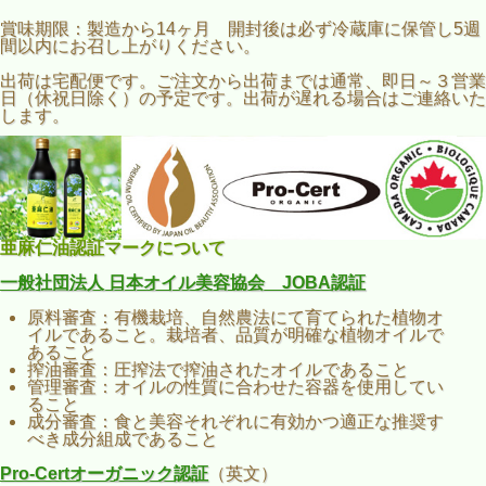
賞味期限：製造から14ヶ月 開封後は必ず冷蔵庫に保管し5週
間以内にお召し上がりください。
出荷は宅配便です。ご注文から出荷までは通常、即日～３営業
日（休祝日除く）の予定です。出荷が遅れる場合はご連絡いた
します。
亜麻仁油認証マークについて
一般社団法人 日本オイル美容協会 JOBA認証
原料審査：有機栽培、自然農法にて育てられた植物オ
イルであること。栽培者、品質が明確な植物オイルで
あること
搾油審査：圧搾法で搾油されたオイルであること
管理審査：オイルの性質に合わせた容器を使用してい
ること
成分審査：食と美容それぞれに有効かつ適正な推奨す
べき成分組成であること
Pro-Certオーガニック認証
（英文）