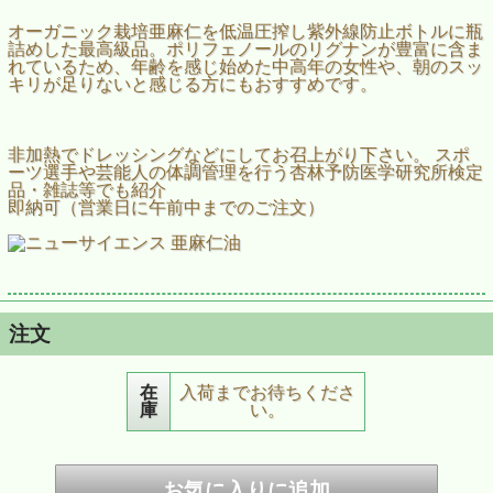
オーガニック栽培亜麻仁を低温圧搾し紫外線防止ボトルに瓶
詰めした最高級品。ポリフェノールのリグナンが豊富に含ま
れているため、年齢を感じ始めた中高年の女性や、朝のスッ
キリが足りないと感じる方にもおすすめです。
非加熱でドレッシングなどにしてお召上がり下さい。 スポ
ーツ選手や芸能人の体調管理を行う杏林予防医学研究所検定
品・雑誌等でも紹介
即納可（営業日に午前中までのご注文）
注文
在
入荷までお待ちくださ
庫
い。