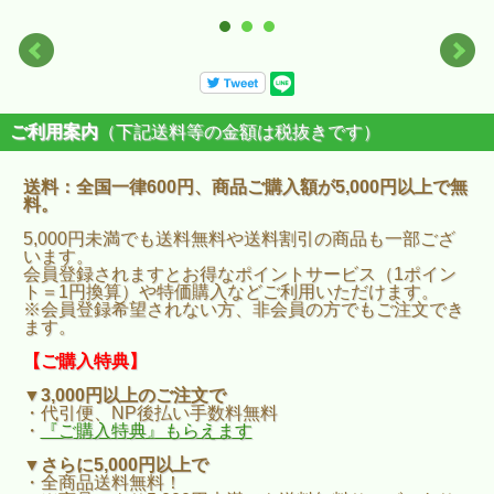
ご利用案内
（下記送料等の金額は税抜きです）
送料：全国一律600円、商品ご購入額が5,000円以上で無
料。
5,000円未満でも送料無料や送料割引の商品も一部ござ
います。
会員登録されますとお得なポイントサービス（1ポイン
ト＝1円換算）や特価購入などご利用いただけます。
※会員登録希望されない方、非会員の方でもご注文でき
ます。
【ご購入特典】
▼3,000円以上のご注文で
・代引便、NP後払い手数料無料
・
『ご購入特典』もらえます
▼さらに5,000円以上で
・全商品送料無料！