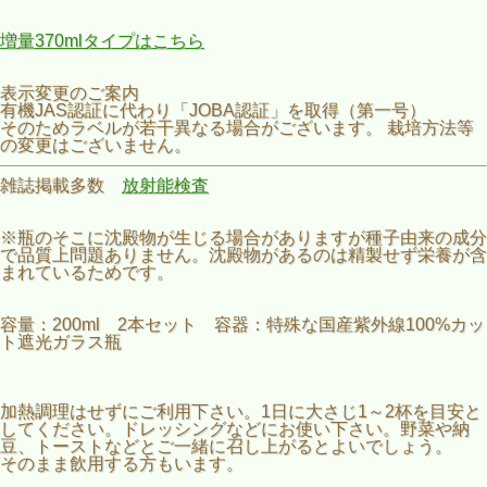
増量370mlタイプはこちら
表示変更のご案内
有機JAS認証に代わり「JOBA認証」を取得（第一号）
そのためラベルが若干異なる場合がございます。 栽培方法等
の変更はございません。
雑誌掲載多数
放射能検査
※瓶のそこに沈殿物が生じる場合がありますが種子由来の成分
で品質上問題ありません。沈殿物があるのは精製せず栄養が含
まれているためです。
容量：200ml 2本セット 容器：特殊な国産紫外線100%カッ
ト遮光ガラス瓶
加熱調理はせずにご利用下さい。1日に大さじ1～2杯を目安と
してください。ドレッシングなどにお使い下さい。野菜や納
豆、トーストなどとご一緒に召し上がるとよいでしょう。
そのまま飲用する方もいます。