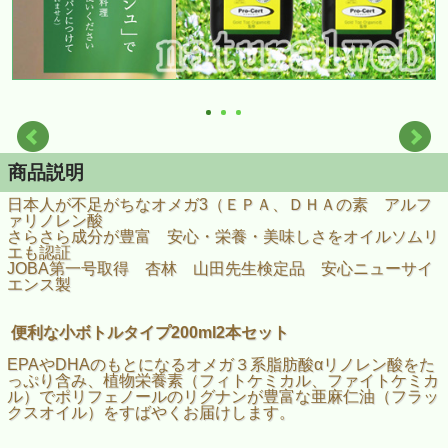
商品説明
日本人が不足がちなオメガ3（ＥＰＡ、ＤＨＡの素 アルフ
ァリノレン酸
さらさら成分が豊富 安心・栄養・美味しさをオイルソムリ
エも認証
JOBA第一号取得 杏林 山田先生検定品 安心ニューサイ
エンス製
便利な小ボトルタイプ200ml2本セット
EPAやDHAのもとになるオメガ３系脂肪酸αリノレン酸をた
っぷり含み、植物栄養素（フィトケミカル、ファイトケミカ
ル）でポリフェノールのリグナンが豊富な亜麻仁油（フラッ
クスオイル）をすばやくお届けします。