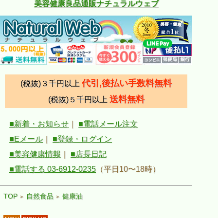
美容健康良品通販ナチュラルウェブ
代引,後払い手数料無料
(税抜)３千円以上
送料無料
(税抜)５千円以上
■新着・お知らせ
｜
■電話メール注文
■Eメール
｜
■登録・ログイン
■美容健康情報
｜
■店長日記
■電話する 03-6912-0235
（平日10〜18時）
TOP
自然食品
健康油
>
>