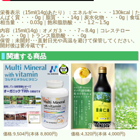
栄養表示（15ml(14g)あたり）：エネルギー・・・130kcal｜た
んぱく質・・・0g｜脂質・・・14g｜炭水化物・・・0g｜食塩
相当量・・・0.03g｜飽和脂肪酸・・・1.2～1.5g
内容（15ml(14g)：オメガ３・・・7～8.4g｜コレステロー
ル・・・0g｜トランス脂肪酸・・・0g
保管：未開封･･･直射日光や高温を避けて保管してください。
開封後は要冷蔵です。
関連する商品
価格:9,504円(本体 8,800円)
価格:4,320円(本体 4,000円)