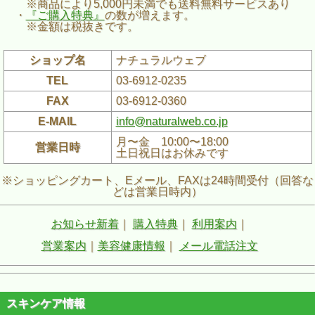
※商品により5,000円未満でも送料無料サービスあり
・
『ご購入特典』
の数が増えます。
※金額は税抜きです。
ショップ名
ナチュラルウェブ
TEL
03-6912-0235
FAX
03-6912-0360
E-MAIL
info@naturalweb.co.jp
月〜金 10:00〜18:00
営業日時
土日祝日はお休みです
※ショッピングカート、Eメール、FAXは24時間受付（回答な
どは営業日時内）
お知らせ新着
｜
購入特典
｜
利用案内
｜
営業案内
｜
美容健康情報
｜
メール電話注文
スキンケア情報