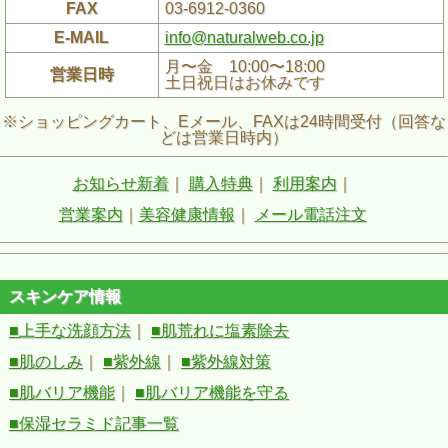
FAX
03-6912-0360
E-MAIL
info@naturalweb.co.jp
月〜金 10:00〜18:00
営業日時
土日祝日はお休みです
※ショッピングカート、Eメール、FAXは24時間受付（回答な
どは営業日時内）
お知らせ新着
｜
購入特典
｜
利用案内
｜
営業案内
｜
美容健康情報
｜
メール電話注文
スキンケア情報
■上手な洗顔方法
｜
■肌荒れに塩素除去
■肌のしみ
｜
■紫外線
｜
■紫外線対策
■肌バリア機能
｜
■肌バリア機能を守る
■保湿セラミド記事一覧