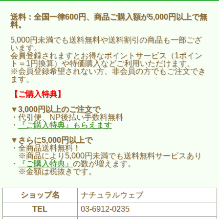
送料：全国一律600円、商品ご購入額が5,000円以上で無
料。
5,000円未満でも送料無料や送料割引の商品も一部ござ
います。
会員登録されますとお得なポイントサービス（1ポイン
ト＝1円換算）や特価購入などご利用いただけます。
※会員登録希望されない方、非会員の方でもご注文でき
ます。
【ご購入特典】
▼3,000円以上のご注文で
・代引便、NP後払い手数料無料
・
『ご購入特典』もらえます
▼さらに5,000円以上で
・全商品送料無料！
※商品により5,000円未満でも送料無料サービスあり
・
『ご購入特典』
の数が増えます。
※金額は税抜きです。
ショップ名
ナチュラルウェブ
TEL
03-6912-0235