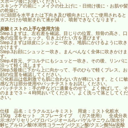
スポーツ後にお使いください。
スキンケアの前に・メイクの仕上げに・日焼け後に・お肌や髪
の乾燥に
※□頭部を水平または下向き及び横向きにしてご使用されると
ガスだけが噴射されて液が減り、噴射できなくなります。
炭酸ミストの上手な使用方法
Step.1まずは、左右差を確認。目じりの位置、頬骨の高さ、口
角の位置をチェック。引き上げたい方を選びます。
Step.2まずは頭皮にシュッと一吹き。地肌にかけるように吹き
かけます。
Step.3お顔にシュッと一吹き。まんべんなく全体に吹きかけま
す。
Step.4首元、デコルテにもシュッと一吹き。その後、リンパに
沿って軽く流します。
Step.5最後に下から上に向かって、手のひらで軽くプレス。お
顔の位置を確認してください。
◎化粧品は低刺激でも肌に合わない方が稀にいます。とくに敏
感な方は部分使用やパッチテストをお試しください。
パッチテスト：手の甲などに適量をのせて、よく伸ばして、そ
のままで３～４時間おいてください。よく洗って落としてくだ
さい。
仕様 品名：ミラクルエレキミスト 用途：ミスト化粧水
150g 2本セット スプレータイプ （ガス使用） 全成分表
示:水/グリセリン/プロパンジオール/レパゲルマニウム/加水分
解ヒアルロン酸/水溶性コラーゲン/クエン酸/クエン酸Na/炭酸