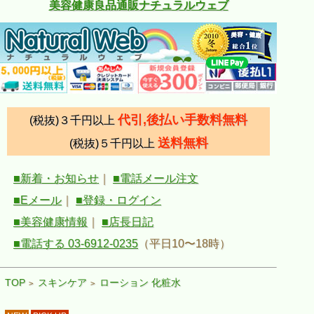
美容健康良品通販ナチュラルウェブ
代引,後払い手数料無料
(税抜)３千円以上
送料無料
(税抜)５千円以上
■新着・お知らせ
｜
■電話メール注文
■Eメール
｜
■登録・ログイン
■美容健康情報
｜
■店長日記
■電話する 03-6912-0235
（平日10〜18時）
TOP
スキンケア
ローション 化粧水
>
>