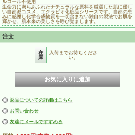
ルコール不使用
生命力に満ちあふれたナチュラルな原料を厳選した肌に優し
い自然派コスメ、エクラビオ化粧品シリーズです。自然の恵
みに感謝し化学合成物質を一切含まない独自の製法でお肌を
輝かせ、肌本来の美しさを呼び覚まします。
注文
在
入荷までお待ちくださ
庫
い。
返品についての詳細はこちら
お問い合わせ
友達にメールですすめる