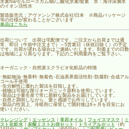
水素Na/セルロースガム/銀/二酸化水素/窒素 水：海洋深層水
のイオン活性水
製造販売元：アヴァンシア株式会社/日本 ※商品パッケージ
等の仕様が変わることがございます
単品はこちら
出荷について 出荷は宅配便です。ご注文から出荷までは通
常、即日（午前中注文まで）～5営業日（休祝日除く）の予定
です。出荷が遅れる場合はご連絡いたします。到着までの日数
は地域により異なります。下記のご利用案内をご覧下さい。
オーガニック・自然派エクラビオ化粧品の特徴
･無鉱物油･無香料･無着色･石油系界面活性剤･防腐剤･合成アル
コール不使用
･生分解性に優れた製法を目指します。
･植物は可能な限りオーガニック原料を使用しています。
･製品は少量生産で常に新鮮な製品をお届けしています。
･自然と調和しながら、愛と感謝でお作りしています。
･製品の性質上、冷暗所に保管して開封後は6ヶ月を目安にお
使いください。
クレンジング
｜
エッセンス
｜
美容オイル
｜
フェイスマスク
｜
ミ
スト化粧水
｜
炭酸ミストお得セット
｜
トライアルセット
（約
14日分）｜
サンプルセット
（約5日分）｜
ご利用者レビュー