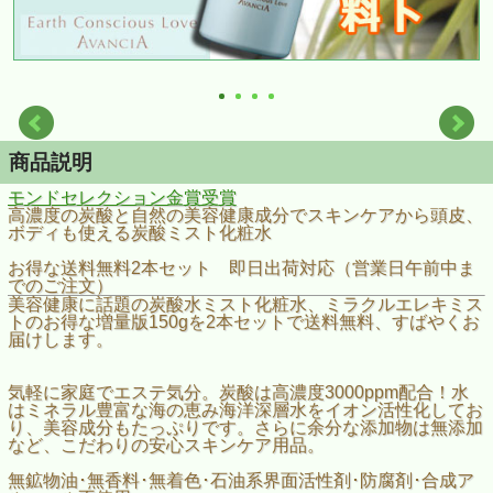
商品説明
モンドセレクション金賞受賞
高濃度の炭酸と自然の美容健康成分でスキンケアから頭皮、
ボディも使える炭酸ミスト化粧水
お得な送料無料2本セット 即日出荷対応（営業日午前中ま
でのご注文）
美容健康に話題の炭酸水ミスト化粧水、ミラクルエレキミス
トのお得な増量版150gを2本セットで送料無料、すばやくお
届けします。
気軽に家庭でエステ気分。炭酸は高濃度3000ppm配合！水
はミネラル豊富な海の恵み海洋深層水をイオン活性化してお
り、美容成分もたっぷりです。さらに余分な添加物は無添加
など、こだわりの安心スキンケア用品。
無鉱物油･無香料･無着色･石油系界面活性剤･防腐剤･合成ア