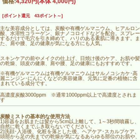
価格:
4,320円
(本体 4,000円)
[ポイント還元 43ポイント～]
主な美容成分としては、炭酸や有機ゲルマニウム、ヒアルロン
酸、水溶性コラーゲン、銀ナノコロイドなどを配合。スプレー
するだけで毛穴を引き締めて、ハリのある素肌に導きます。ま
た、肩や腰、足の健康が気になる方にも人気。
スキンケアの前やメイクの仕上げ、日焼け後のケア、お肌や髪
の乾燥、頭皮の健康、肩や腰、足の健康にもおすすめです。
※有機ゲルマニウムは有機ゲルマニウムはサルノコシカケ･高
麗ニンジン･にんにくなどの美容健康、元気に定番の植物に含
まれている成分です。
高濃度炭酸3000ppm ※通常1000ppm以上で高濃度とされま
す
炭酸ミストの基本的な使用方法
1)容器をお肌または髪から5cm以上離して、1～3秒間噴霧し、
自然に乾くまでふき取らないでください。
2)洗顔･入浴後、化粧を落とした後、ヘアケア･スカルプケア、
頭部から足の先までの乾燥が気になるあらゆる部位のお肌や、