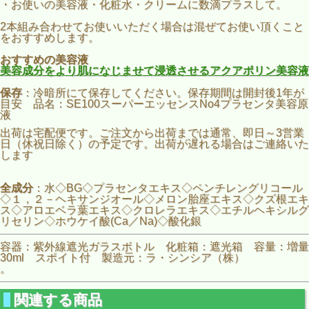
・お使いの美容液・化粧水・クリームに数滴プラスして。
2本組み合わせてお使いいただく場合は混ぜてお使い頂くこと
をおすすめします。
おすすめの美容液
美容成分をより肌になじませて浸透させるアクアポリン美容液
保存
：冷暗所にて保存してください。保存期間は開封後1年が
目安 品名：SE100スーパーエッセンスNo4プラセンタ美容原
液
出荷は宅配便です。ご注文から出荷までは通常、即日～3営業
日（休祝日除く）の予定です。出荷が遅れる場合はご連絡いた
します
全成分
：水◇BG◇プラセンタエキス◇ペンチレングリコール
◇１，２－ヘキサンジオール◇メロン胎座エキス◇クズ根エキ
ス◇アロエベラ葉エキス◇クロレラエキス◇エチルヘキシルグ
リセリン◇ホウケイ酸(Ca／Na)◇酸化銀
容器：紫外線遮光ガラスボトル 化粧箱：遮光箱 容量：増量
30ml スポイト付 製造元：ラ・シンシア（株）
。
関連する商品