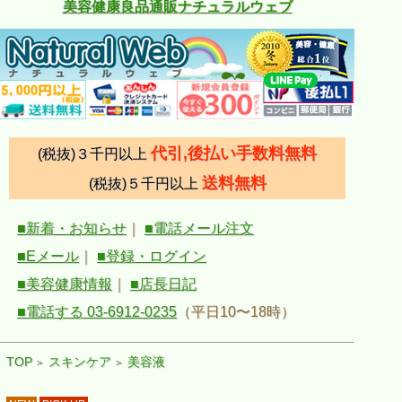
美容健康良品通販ナチュラルウェブ
代引,後払い手数料無料
(税抜)３千円以上
送料無料
(税抜)５千円以上
■新着・お知らせ
｜
■電話メール注文
■Eメール
｜
■登録・ログイン
■美容健康情報
｜
■店長日記
■電話する 03-6912-0235
（平日10〜18時）
TOP
スキンケア
美容液
>
>