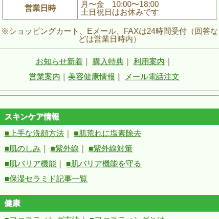
月〜金 10:00〜18:00
営業日時
土日祝日はお休みです
※ショッピングカート、Eメール、FAXは24時間受付（回答な
どは営業日時内）
お知らせ新着
｜
購入特典
｜
利用案内
｜
営業案内
｜
美容健康情報
｜
メール電話注文
スキンケア情報
■上手な洗顔方法
｜
■肌荒れに塩素除去
■肌のしみ
｜
■紫外線
｜
■紫外線対策
■肌バリア機能
｜
■肌バリア機能を守る
■保湿セラミド記事一覧
健康