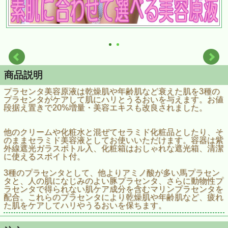
商品説明
プラセンタ美容原液は乾燥肌や年齢肌など衰えた肌を3種の
プラセンタがケアして肌にハリとうるおいを与えます。お値
段据え置きで20%増量・美容エキスも改良されました。
他のクリームや化粧水と混ぜてセラミド化粧品としたり、そ
のままセラミド美容液としてお使いいただけます。容器は紫
外線遮光ガラスボトル入、化粧箱はおしゃれな遮光箱、清潔
に使えるスポイト付。
3種のプラセンタとして、他よりアミノ酸が多い馬プラセン
タと、人の肌になじみのよい豚プラセンタ、さらに動物性プ
ラセンタで得られない肌ケア成分を含むマリンプラセンタを
配合。これらのプラセンタにより乾燥肌や年齢肌など、疲れ
た肌をケアしてハリやうるおいを保ちます。