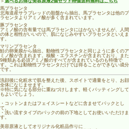
＞
選べるお得な美容原液2個セット特価送料無料はこちら
馬プラセンタ
北海道産サラブレッドの胎盤から抽出。馬プラセンタは他のプ
ラセンタよりアミノ酸が多く含まれています。
豚プラセンタ
アミノ酸の含有量では馬プラセンタにはかないませんが、人間
の体と相性がいいので、肌になじみやすいプラセンタといえま
す。
マリンプラセンタ
鮭の卵巣膜から抽出。動物性プラセンタと同じように多くのア
ミノ酸が含まれます。核酸・エラスチンが含まれており、また
9種類ある必須アミノ酸のすべてが含まれているのも特徴で
す。これは動物性プラセンタだけでは得ることができない成分
です。
洗顔後に化粧水で肌を整えた後、スポイトで適量をとり、お顔
全体になじませます。
※特に気になる部分に重ねづけします。軽くパッティングして
もよいでしょう。
・コットンまたはフェイスシートなどに含ませてパックとし
て。
・洗い流すタイプのパックの前の下地としてお使いいただけま
す。
美容原液としてオリジナル化粧品作りに