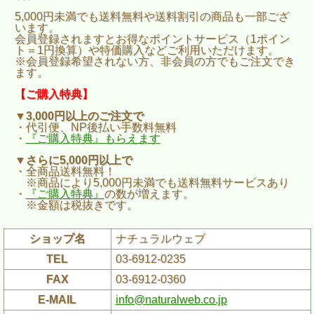
5,000円未満でも送料無料や送料割引の商品も一部ござ
います。
会員登録されますとお得なポイントサービス（1ポイン
ト＝1円換算）や特価購入などご利用いただけます。
※会員登録希望されない方、非会員の方でもご注文でき
ます。
【ご購入特典】
▼3,000円以上のご注文で
・代引便、NP後払い手数料無料
・
『ご購入特典』もらえます
▼さらに5,000円以上で
・全商品送料無料！
※商品により5,000円未満でも送料無料サービスあり
・
『ご購入特典』
の数が増えます。
※金額は税抜きです。
ショップ名
ナチュラルウェブ
TEL
03-6912-0235
FAX
03-6912-0360
E-MAIL
info@naturalweb.co.jp