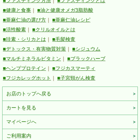
■ファスティング方法
｜
■ファスティングとは
■健康と食事
｜
■油と健康オメガ3脂肪酸
■亜麻仁油の選び方
｜
■亜麻仁油レシピ
■活性酸素
｜
■クリルオイルとは
■珪素・シリカとは
｜
■毛髪検査
■デトックス・有害物質対策
｜
■シジュウム
■マルチミネラルビタミン
｜
■ブラックハーブ
■ヘンププロテイン
｜
■フジカスマーティ
■フジカレッグホット
｜
■子宮頸がん検査
お店のトップへ戻る
カートを見る
マイページへ
ご利用案内