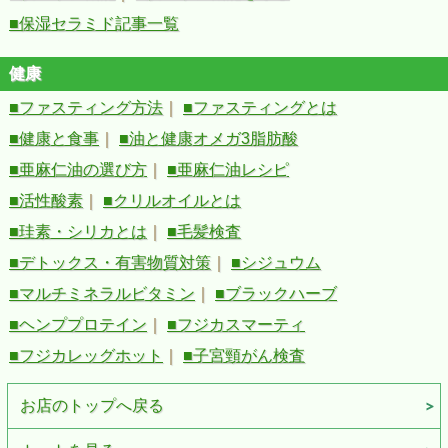
■保湿セラミド記事一覧
健康
■ファスティング方法
｜
■ファスティングとは
■健康と食事
｜
■油と健康オメガ3脂肪酸
■亜麻仁油の選び方
｜
■亜麻仁油レシピ
■活性酸素
｜
■クリルオイルとは
■珪素・シリカとは
｜
■毛髪検査
■デトックス・有害物質対策
｜
■シジュウム
■マルチミネラルビタミン
｜
■ブラックハーブ
■ヘンププロテイン
｜
■フジカスマーティ
■フジカレッグホット
｜
■子宮頸がん検査
お店のトップへ戻る