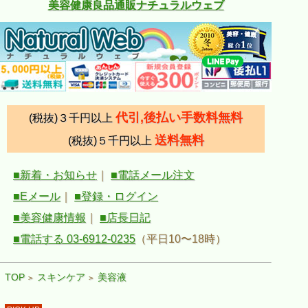
美容健康良品通販ナチュラルウェブ
代引,後払い手数料無料
(税抜)３千円以上
送料無料
(税抜)５千円以上
■新着・お知らせ
｜
■電話メール注文
■Eメール
｜
■登録・ログイン
■美容健康情報
｜
■店長日記
■電話する 03-6912-0235
（平日10〜18時）
TOP
スキンケア
美容液
>
>