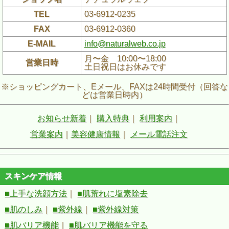
TEL
03-6912-0235
FAX
03-6912-0360
E-MAIL
info@naturalweb.co.jp
月〜金 10:00〜18:00
営業日時
土日祝日はお休みです
※ショッピングカート、Eメール、FAXは24時間受付（回答な
どは営業日時内）
お知らせ新着
｜
購入特典
｜
利用案内
｜
営業案内
｜
美容健康情報
｜
メール電話注文
スキンケア情報
■上手な洗顔方法
｜
■肌荒れに塩素除去
■肌のしみ
｜
■紫外線
｜
■紫外線対策
■肌バリア機能
｜
■肌バリア機能を守る