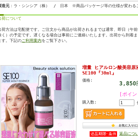
製造元
：ラ・シンシア（株） / 日本 ※商品パッケージ等の仕様が変わる
出荷について
出荷方法は宅配便です。ご注文から商品が出荷されるまでは通常、即日（午前
除く）の予定です。遅くなる場合は事前にご連絡いたします。出荷から到着ま
ます。下記の
ご利用案内
をご覧下さい。
増量 ヒアルロン酸美容原
SE100『30ml』
価格:
3,85
[ポイン
購入数:
返品につ