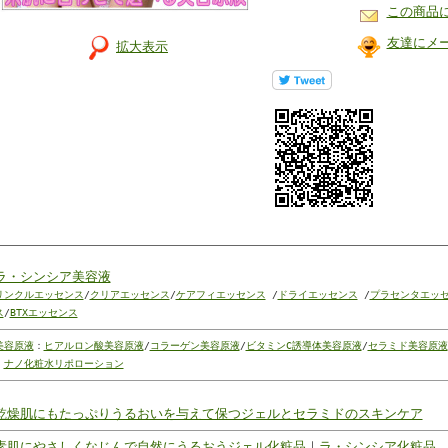
この商品
友達にメ
拡大表示
ラ・シンシア美容液
リンクルエッセンス
/
クリアエッセンス
/
ケアフィエッセンス
/
ドライエッセンス
/
プラセンタエッ
ス
/
BTXエッセンス
美容原液
：
ヒアルロン酸美容原液
/
コラーゲン美容原液
/
ビタミンC誘導体美容原液
/
セラミド美容原液
・
ナノ化粧水リポローション
乾燥肌にもたっぷりうるおいを与えて保つジェルとセラミドのスキンケア
素肌にやさしくなじんで自然にうるおうジェル化粧品
｜
ラ・シンシア化粧品