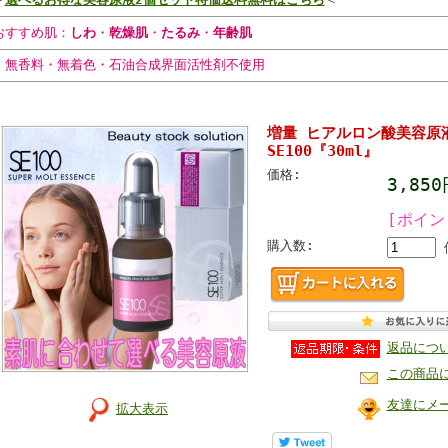
おすすめ肌：
しわ
・
乾燥肌
・
たるみ
・
年齢肌
・無香料・無着色・石油合成界面活性剤不使用
増量 ヒアルロン酸美容原
SE100『30ml』
価格:
3,85
[ポイン
購入数:
返品につ
この商品
友達にメ
拡大表示