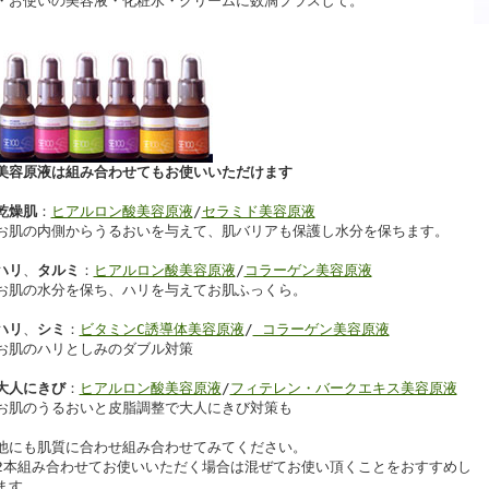
・お使いの美容液・化粧水・クリームに数滴プラスして。
美容原液は組み合わせてもお使いいただけます
乾燥肌
：
ヒアルロン酸美容原液
/
セラミド美容原液
お肌の内側からうるおいを与えて、肌バリアも保護し水分を保ちます。
ハリ
、
タルミ
：
ヒアルロン酸美容原液
/
コラーゲン美容原液
お肌の水分を保ち、ハリを与えてお肌ふっくら。
ハリ
、
シミ
：
ビタミンC誘導体美容原液
/
コラーゲン美容原液
お肌のハリとしみのダブル対策
大人にきび
：
ヒアルロン酸美容原液
/
フィテレン・バークエキス美容原液
お肌のうるおいと皮脂調整で大人にきび対策も
他にも肌質に合わせ組み合わせてみてください。
2本組み合わせてお使いいただく場合は混ぜてお使い頂くことをおすすめし
ます。