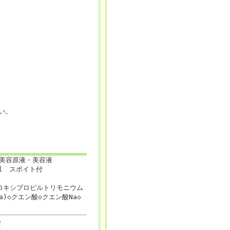
い。
美容原液・美容液
l スポイト付
ドロキシプロピルトリモニウム
)◇クエン酸◇クエン酸Na◇
安