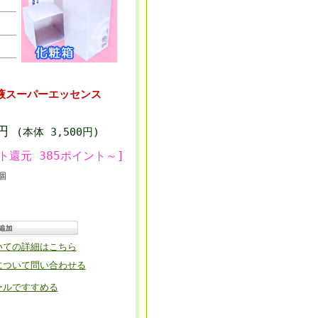
液スーパーエッセンス
0円
(本体 3,500円)
ト還元 385ポイント～]
個
いての詳細はこちら
について問い合わせる
ールですすめる