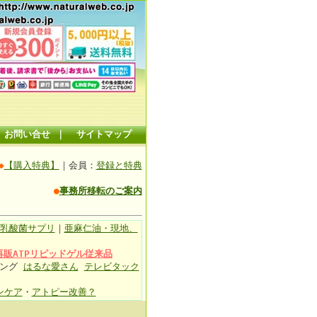
お問い合せ
｜
サイトマップ
◆
【購入特典】
｜会員：
登録と特典
●
事務所移転のご案内
乳酸菌サプリ
｜
亜麻仁油・現地、
再販ATPリピッドゲル従来品
ィング
はるな愛さん
テレビタック
ンケア
・
アトピー改善？