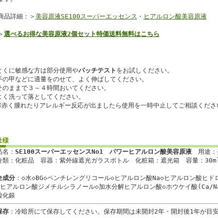
商品詳細：＞
美容原液SE100スーパーエッセンス
・
ヒアルロン酸美容原液
＞
選べるお得な美容原液2個セット特価送料無料はこちら
とくに敏感な方は部分使用や
パッチテスト
をお試しください。
手の甲などに適量をのせて、よく伸ばしてください。
そのままで３～４時間おいてください。
よく洗って落としてください。
※赤く腫れたりアレルギー反応が出ましたら使用を一時中止してご相談くださ
仕様
品名：
SE100スーパーエッセンスNo1
パワーヒアルロン酸美容原液
用途：
分類：化粧品 容器：紫外線遮光ガラスボトル 化粧箱：遮光箱 容量：30m
全成分
：◇水◇BG◇ペンチレングリコール◇ヒアルロン酸Na◇ヒアルロン酸ヒ
◇ヒアルロン酸ジメチルシラノール◇加水分解ヒアルロン酸◇ホウケイ酸(Ca/Na
酸化銀
保存
：冷暗所にて保存してください。保存期間は未開封2年・開封後1年が目