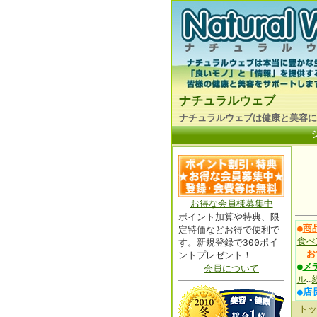
ナチュラルウェブ
ナチュラルウェブは健康と美容に
お得な会員様募集中
ポイント加算や特典、限
●
商
定特価などお得で便利で
食べ
す。新規登録で300ポイ
お
ントプレゼント！
●
メ
会員について
ル
…
●
店
トッ