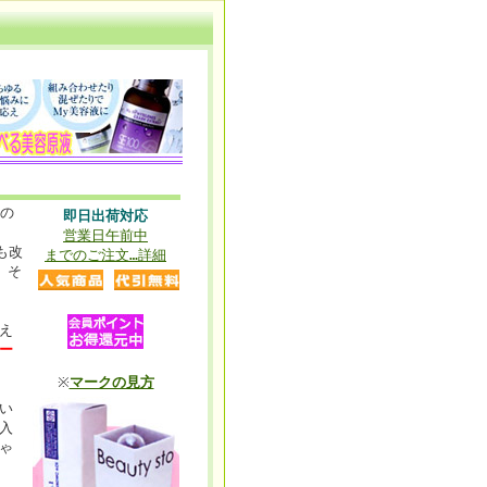
』
の
即日出荷対応
営業日午前中
も改
までのご注文…詳細
、そ
え
ー
※
マークの見方
い
入
ゃ