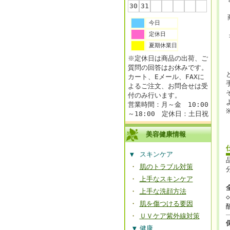
30
31
今日
定休日
夏期休業日
※定休日は商品の出荷、ご
質問の回答はお休みです。
カート、Eメール、FAXに
よるご注文、お問合せは受
付のみ行います。
営業時間：月～金 10:00
～18:00 定休日：土日祝
美容健康情報
▼
スキンケア
・
肌のトラブル対策
・
上手なスキンケア
・
上手な洗顔方法
・
肌を傷つける要因
・
ＵＶケア紫外線対策
▼
健康