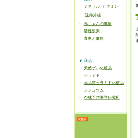
・
ミネラル
ビタミン
・
遠赤外線
・
赤ちゃんの健康
・
活性酸素
・
食事と健康
▼
商品
・
天然ゲル化粧品
・
セラミド
・
高品質セラミド化粧品
・
シジュウム
・
杏林予防医学研究所