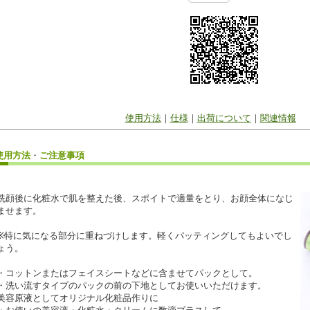
使用方法
｜
仕様
｜
出荷について
｜
関連情報
使用方法
・
ご注意事項
洗顔後に化粧水で肌を整えた後、スポイトで適量をとり、お顔全体になじ
ませます。
※特に気になる部分に重ねづけします。軽くパッティングしてもよいでし
ょう。
・コットンまたはフェイスシートなどに含ませてパックとして。
・洗い流すタイプのパックの前の下地としてお使いいただけます。
美容原液としてオリジナル化粧品作りに