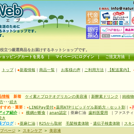
役立つ厳選商品をお届けするネットショップです。
ショッピングカートを見る
｜
マイページにログイン
｜
ご注文方法
｜
トップ
｜
◆
新着情報
｜
商品一覧
｜
お客様の声
｜
ご利用方法
｜
【配送案内】
品情報
新着
ケイ素とプロテオグリカンの美容液
｜
新酵素ドリンク
｜
純植物
方
･･･
続き
すすめ・重要
：
★
LINEPay受付
★
薬用ATPリピッドゲル新処方・セット割
｜
★
ディア紹介
：
★
横綱が断食
｜
anan認定
｜亜麻仁油
歯科医愛用
｜ファステ
続き
長ブログ
：
★
亜麻仁油
｜
R25から取材
毛髪検査体験
・
遺伝子検査体験
｜
スキ
プページ
>
スキンケア
>
美容液