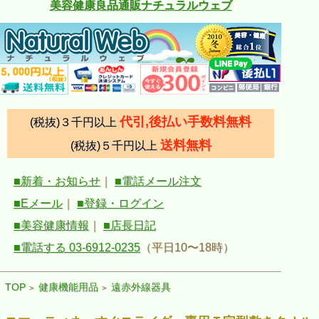
美容健康良品通販ナチュラルウェブ
代引,後払い手数料無料
(税抜)３千円以上
送料無料
(税抜)５千円以上
■新着・お知らせ
｜
■電話メール注文
■Eメール
｜
■登録・ログイン
■美容健康情報
｜
■店長日記
■電話する 03-6912-0235
（平日10〜18時）
TOP
健康機能用品
遠赤外線器具
>
>