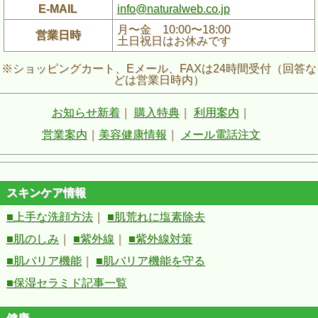
E-MAIL
info@naturalweb.co.jp
月〜金 10:00〜18:00
営業日時
土日祝日はお休みです
※ショッピングカート、Eメール、FAXは24時間受付（回答な
どは営業日時内）
お知らせ新着
｜
購入特典
｜
利用案内
｜
営業案内
｜
美容健康情報
｜
メール電話注文
スキンケア情報
■上手な洗顔方法
｜
■肌荒れに塩素除去
■肌のしみ
｜
■紫外線
｜
■紫外線対策
■肌バリア機能
｜
■肌バリア機能を守る
■保湿セラミド記事一覧