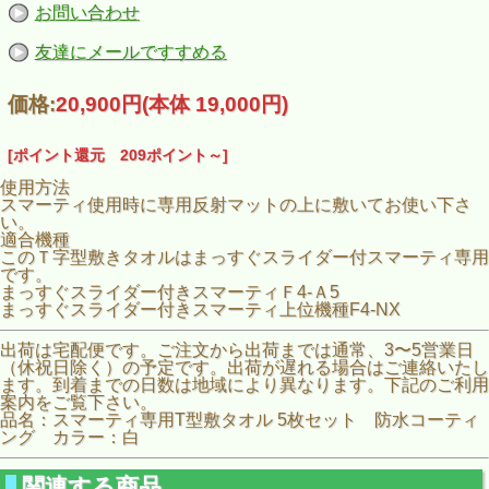
お問い合わせ
友達にメールですすめる
価格:
20,900円
(本体 19,000円)
[ポイント還元 209ポイント～]
使用方法
スマーティ使用時に専用反射マットの上に敷いてお使い下さ
い。
適合機種
このＴ字型敷きタオルはまっすぐスライダー付スマーティ専用
です。
まっすぐスライダー付きスマーティＦ4-Ａ5
まっすぐスライダー付きスマーティ上位機種F4-NX
出荷は宅配便です。ご注文から出荷までは通常、3〜5営業日
（休祝日除く）の予定です。出荷が遅れる場合はご連絡いたし
ます。到着までの日数は地域により異なります。下記のご利用
案内をご覧下さい。
品名：スマーティ専用T型敷タオル 5枚セット 防水コーティ
ング カラー：白
関連する商品