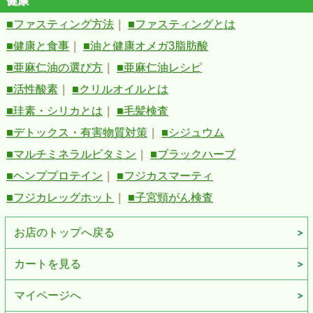
健康
■ファスティング方法
｜
■ファスティングとは
■健康と食事
｜
■油と健康オメガ3脂肪酸
■亜麻仁油の選び方
｜
■亜麻仁油レシピ
■活性酸素
｜
■クリルオイルとは
■珪素・シリカとは
｜
■毛髪検査
■デトックス・有害物質対策
｜
■シジュウム
■マルチミネラルビタミン
｜
■ブラックハーブ
■ヘンププロテイン
｜
■フジカスマーティ
■フジカレッグホット
｜
■子宮頸がん検査
お店のトップへ戻る
カートを見る
マイページへ