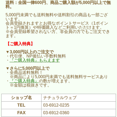
送料：全国一律600円、商品ご購入額が5,000円以上で無
料。
5,000円未満でも送料無料や送料割引の商品も一部ござ
います。
会員登録されますとお得なポイントサービス（1ポイン
ト＝1円換算）や特価購入などご利用いただけます。
※会員登録希望されない方、非会員の方でもご注文でき
ます。
【ご購入特典】
▼3,000円以上のご注文で
・代引便、NP後払い手数料無料
・
『ご購入特典』もらえます
▼さらに5,000円以上で
・全商品送料無料！
※商品により5,000円未満でも送料無料サービスあり
・
『ご購入特典』
の数が増えます。
※金額は税抜きです。
ショップ名
ナチュラルウェブ
TEL
03-6912-0235
FAX
03-6912-0360