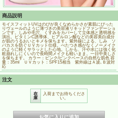
商品説明
モイスフィットUVはのびが良くなめらかさが素肌にぴった
りヴェールのように薄づきの美容液リキッドファンデーショ
ンです。しみや毛穴、くすみをカバーして立体感と透明感を
演出。ビタミンC誘導体、ヒアルロン酸などの美容美白成分
が肌のうるおいとキメを保ちます。紫外線による、しみ ソ
バカスを防ぐＵＶカット仕様。べたつき感がなくノーメイク
のように軽くサラッとした心地。しかも、汗や水には強く化
粧崩れしにくいので長時間メイクも軽いまま。一日中美しさ
を保ちます。 カラー：ピンク/ピンクベースの自然な肌色 容
量：35ml ＵＶカット：SPF15相当 紫外線はＡ波､Ｂ波対
応
注文
在
入荷までお待ちくださ
庫
い。