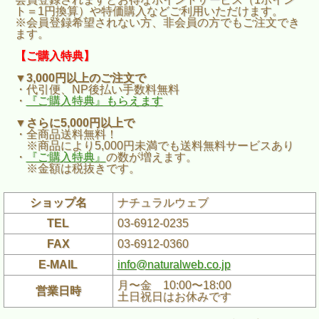
ト＝1円換算）や特価購入などご利用いただけます。
※会員登録希望されない方、非会員の方でもご注文でき
ます。
【ご購入特典】
▼3,000円以上のご注文で
・代引便、NP後払い手数料無料
・
『ご購入特典』もらえます
▼さらに5,000円以上で
・全商品送料無料！
※商品により5,000円未満でも送料無料サービスあり
・
『ご購入特典』
の数が増えます。
※金額は税抜きです。
ショップ名
ナチュラルウェブ
TEL
03-6912-0235
FAX
03-6912-0360
E-MAIL
info@naturalweb.co.jp
月〜金 10:00〜18:00
営業日時
土日祝日はお休みです