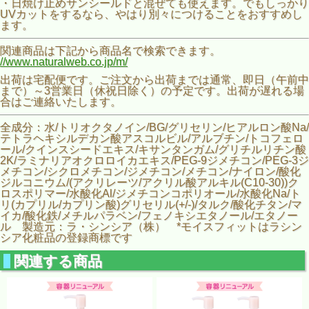
・日焼け止めサンシールドと混ぜても使えます。でもしっかり
UVカットをするなら、やはり別々につけることをおすすめし
ます。
関連商品は下記から商品名で検索できます。
//www.naturalweb.co.jp/m/
出荷は宅配便です。ご注文から出荷までは通常、即日（午前中
まで）～3営業日（休祝日除く）の予定です。出荷が遅れる場
合はご連絡いたします。
全成分：水/トリオクタノイン/BG/グリセリン/ヒアルロン酸Na/
テトラヘキシルデカン酸アスコルビル/アルブチン/トコフェロ
ール/クインスシードエキス/キサンタンガム/グリチルリチン酸
2K/ラミナリアオクロロイカエキス/PEG-9ジメチコン/PEG-3ジ
メチコン/シクロメチコン/ジメチコン/メチコン/ナイロン/酸化
ジルコニウム/(アクリレーツ/アクリル酸アルキル(C10-30))ク
ロスポリマー/水酸化Al/ジメチコンコポリオール/水酸化Na/ト
リ(カプリル/カプリン酸)グリセリル(+/-)/タルク/酸化チタン/マ
イカ/酸化鉄/メチルパラベン/フェノキシエタノール/エタノー
ル 製造元：ラ・シンシア（株） *モイスフィットはラシン
シア化粧品の登録商標です
関連する商品