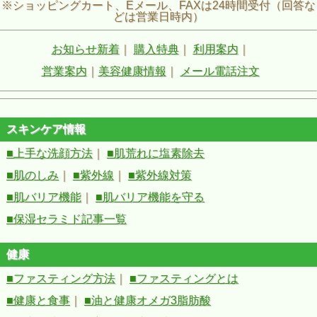
※ショッピングカート、Eメール、FAXは24時間受付（回答な
どは営業日時内）
お知らせ新着
｜
購入特典
｜
利用案内
｜
営業案内
｜
美容健康情報
｜
メール電話注文
スキンケア情報
■上手な洗顔方法
｜
■肌荒れに塩素除去
■肌のしみ
｜
■紫外線
｜
■紫外線対策
■肌バリア機能
｜
■肌バリア機能を守る
■保湿セラミド記事一覧
健康
■ファスティング方法
｜
■ファスティングとは
■健康と食事
｜
■油と健康オメガ3脂肪酸