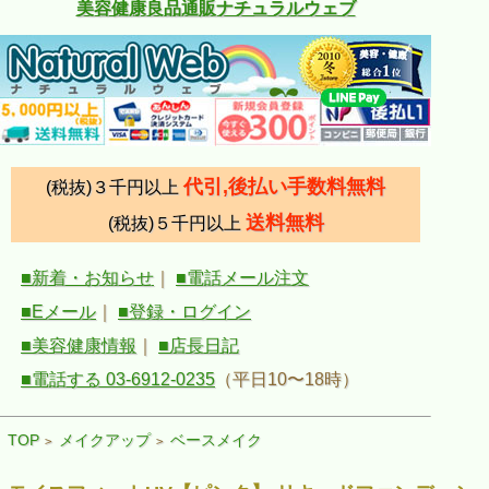
美容健康良品通販ナチュラルウェブ
代引,後払い手数料無料
(税抜)３千円以上
送料無料
(税抜)５千円以上
■新着・お知らせ
｜
■電話メール注文
■Eメール
｜
■登録・ログイン
■美容健康情報
｜
■店長日記
■電話する 03-6912-0235
（平日10〜18時）
TOP
メイクアップ
ベースメイク
>
>