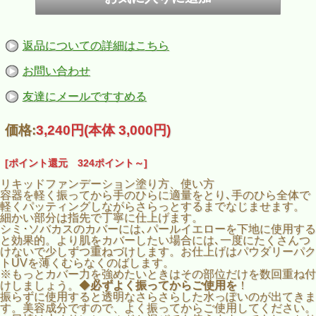
返品についての詳細はこちら
お問い合わせ
友達にメールですすめる
価格:
3,240円
(本体 3,000円)
[ポイント還元 324ポイント～]
リキッドファンデーション塗り方、使い方
容器を軽く振ってから手のひらに適量をとり､手のひら全体で
軽くパッティングしながらさらっとするまでなじませます。
細かい部分は指先で丁寧に仕上げます。
シミ･ソバカスのカバーには､パールイエローを下地に使用する
と効果的。より肌をカバーしたい場合には､一度にたくさんつ
けないで少しずつ重ねづけします。お仕上げはパウダリーパク
トUVを薄くむらなくのばします。
※もっとカバー力を強めたいときはその部位だけを数回重ね付
けしましょう。◆
必ずよく振ってからご使用を
！
振らずに使用すると透明なさらさらした水っぽいのが出てきま
す。美容成分ですので、よく振ってからご使用してください。