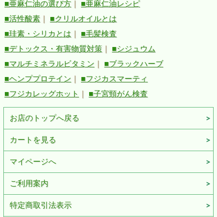
■亜麻仁油の選び方
｜
■亜麻仁油レシピ
■活性酸素
｜
■クリルオイルとは
■珪素・シリカとは
｜
■毛髪検査
■デトックス・有害物質対策
｜
■シジュウム
■マルチミネラルビタミン
｜
■ブラックハーブ
■ヘンププロテイン
｜
■フジカスマーティ
■フジカレッグホット
｜
■子宮頸がん検査
お店のトップへ戻る
カートを見る
マイページへ
ご利用案内
特定商取引法表示