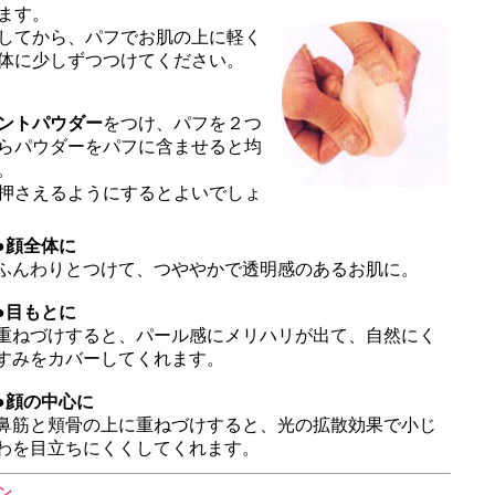
ます。
してから、パフでお肌の上に軽く
体に少しずつつけてください。
ントパウダー
をつけ、パフを２つ
らパウダーをパフに含ませると均
。
押さえるようにするとよいでしょ
●
顔全体に
ふんわりとつけて、つややかで透明感のあるお肌に。
●
目もとに
重ねづけすると、パール感にメリハリが出て、自然にく
すみをカバーしてくれます。
●
顔の中心に
鼻筋と頬骨の上に重ねづけすると、光の拡散効果で小じ
わを目立ちにくくしてくれます。
ン