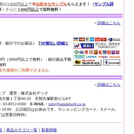
額が
3,000円以上
で
※
お好きなサンプル
もらえます！
（
サンプル詳
料
！さらに
5,000円以上
で送料無料！
＞
詳細はこちら
便・銀行でのお振込）【
NP後払い詳細と
0円（3000円以上で無料）・銀行振込手数
無料
金引換便がご利用できません
＞
詳細はこちら
ェブ 運営：株式会社デック
区南大塚１丁目60-20 天翔大塚駅前ビル8Ｆ
：03-6912-0360
E-MAIL
：
info@naturalweb.co.jp
0～18:00 土日祝日はお休みです。※ショッピングカート、Eメール、
などは営業日時内）
覧
｜
商品カテゴリ一覧
｜
新着情報