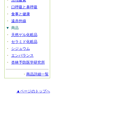
・
活性酸素
・
口呼吸と鼻呼吸
・
食事と健康
・
遠赤外線
▼
商品
・
天然ゲル化粧品
・
セラミド化粧品
・
シジュウム
・
エンバランス
・
杏林予防医学研究所
・
商品詳細一覧
▲ページのトップへ