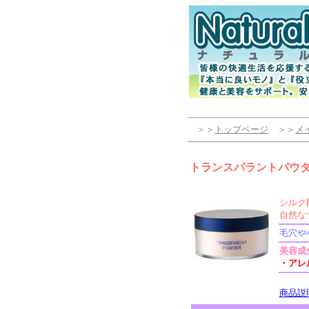
＞＞
トップページ
＞＞
メ
トランスパラントパウ
シルク
自然な
毛穴や
美容成
・アレ
商品説