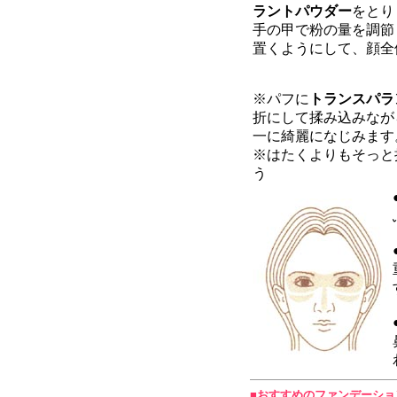
ラントパウダー
をとり
手の甲で粉の量を調節
置くようにして、顔全
※パフに
トランスパラ
折にして揉み込みなが
一に綺麗になじみます
※はたくよりもそっと
う
■
おすすめのファンデーショ