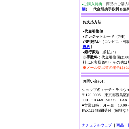
ご購入特典
商品のご購入
■
細
） 代金引換手数料も無
お支払方法
代金引換便
●
クレジットカード
（7種）
●
NP後払い
（コンビニ・郵
●
規約
】
銀行振込
（前払い）
●
※
手数料
：代金引換便は30
料はお客様負担・その他は
※メール便出荷の場合は代
お問い合わせ
ショップ名：ナチュラルウ
〒170-0005 東京都豊島
TEL
：03-6912-0235
FAX
■営業日時：月～金 10:0
FAXは24時間受付（回答
ナチュラルウェブ
｜
商品一