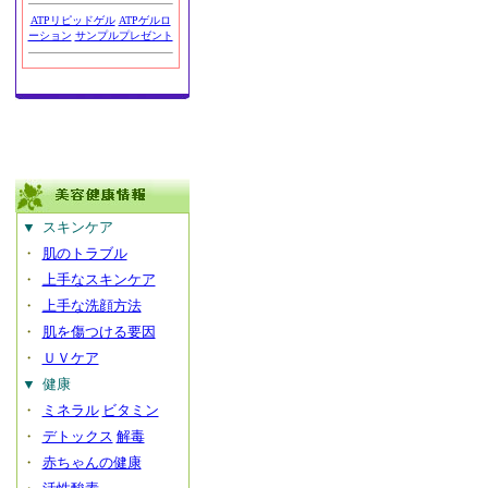
ATPリピッドゲル
ATPゲルロ
ーション
サンプルプレゼント
▼
スキンケア
・
肌のトラブル
・
上手なスキンケア
・
上手な洗顔方法
・
肌を傷つける要因
・
ＵＶケア
▼
健康
・
ミネラル
ビタミン
・
デトックス
解毒
・
赤ちゃんの健康