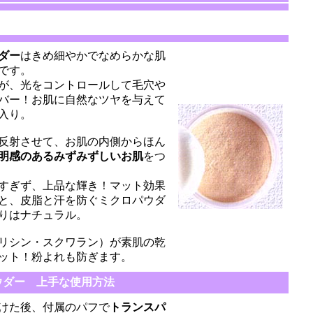
ダー
はきめ細やかでなめらかな肌
です。
が、光をコントロールして毛穴や
バー！お肌に自然なツヤを与えて
入り。
反射させて、お肌の内側からほん
明感のあるみずみずしいお肌
をつ
すぎず、上品な輝き！マット効果
と、皮脂と汗を防ぐミクロパウダ
りはナチュラル。
リシン・スクワラン）が素肌の乾
ット！粉よれも防ぎます。
ウダー 上手な使用方法
けた後、付属のパフで
トランスパ