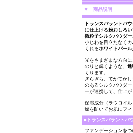
▼
商品説明
トランスパラントパウ
に仕上げる
粉おしろい
微粒子シルクパウダー
小じわを目立たなくカ
くれる
ホワイトパール
光をさまざまな方向に
のりと輝くような、
透
くります。
ぎらぎら、てかてかし
のあるシルクパウダー
ーが連携して、仕上が
保湿成分（ラウロイル
燥を防いでお肌にフィ
■トランスパラントパ
ファンデーションをつ