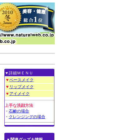
▼詳細ＭＥＮＵ
▼
ベースメイク
▼
リップメイク
▼
アイメイク
上手な洗顔方法
・
石鹸の場合
・
クレンジングの場合
▼関連グッズ＆情報