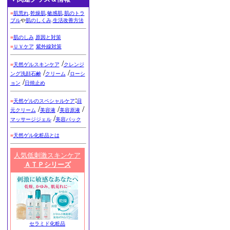
■
肌荒れ
.
乾燥肌
.
敏感肌
.
肌のトラ
ブル
や
肌のしくみ
.
生活改善方法
■
肌のしみ
原因と対策
■
ＵＶケア
紫外線対策
/
■
天然ゲルスキンケア
クレンジ
/
/
ング洗顔石鹸
クリーム
ローシ
/
ョン
日焼止め
:
■
天然ゲルのスペシャルケア
目
/
/
/
元クリーム
美容液
美容原液
/
マッサージジェル
美容パック
■
天然ゲル化粧品とは
人気低刺激スキンケア
ＡＴＰシリーズ
セラミド化粧品