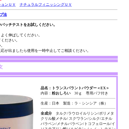
ションＵＶ
ナチュラルフィニッシングＵＶ
プ法
やパッチテストをお試しください。
、よく伸ばしてください。
てください。
い。
反応が出ましたら使用を一時中止してご相談ください。
文
品名：
トランスパラントパウダー
＜EX＞
内容：
粉おしろい
30ｇ 専用パフ付き
生産：日本 製造：ラ・シンシア（株）
全成分
タルク/ラウロイルリシン/ポリメタ
クリル酸メチル/ スクワラン/シルク/エチル
パラベン/メチルパラベン/トコフェロール/イ
ソステアリン酸ソルビタン（＋／－）クエン