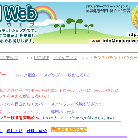
イクアップ
＞＞
LSCARE
メイクアップ
＞＞
トランスパラントパウダー
ダー
シルク配合
ルースパウダー
（
粉おしろい
）
配合の微粒子パウダーが光をコントロール！さらにパールが素肌に
ツヤを与える
粉おしろい
です。
小じわを目立たなくカバー！スクワランが乾燥も防ぎます。
分：
シルク・スクワラン
専用パフ付き
ルギー検査を実施済み
（すべての人にアレルギーがでない訳ではありません）
明
｜
使用方法
｜
仕様・成分
｜