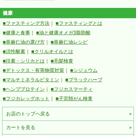
健康
■ファスティング方法
｜
■ファスティングとは
■健康と食事
｜
■油と健康オメガ3脂肪酸
■亜麻仁油の選び方
｜
■亜麻仁油レシピ
■活性酸素
｜
■クリルオイルとは
■珪素・シリカとは
｜
■毛髪検査
■デトックス・有害物質対策
｜
■シジュウム
■マルチミネラルビタミン
｜
■ブラックハーブ
■ヘンププロテイン
｜
■フジカスマーティ
■フジカレッグホット
｜
■子宮頸がん検査
お店のトップへ戻る
カートを見る