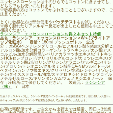
エッセンスローションは手のひらでもコットンに含ませても、
どちらでもお使いになれます。
※敏感肌の方はコットンでかぶれることもございますので、ご
注意ください。
とくに敏感な方は部分使用や
パッチテスト
をお試しください。
※赤く腫れたりアレルギー反応が出ましたら使用を中止してご
相談ください。
ラシンシア エッセンスローションお得２本セット特価
品名：
ラシンシア エッセンスローション＜W＞(ブライトア
ップ化粧水)
容量：180ml プッシュボトル 全成
分： 水/BG/ペンチレングリコール/ヒアルロン酸Na/加水分解ヒ
アルロン酸/加水分解コラーゲン/テトラヘキシルデカン酸アス
コルビル/加水分解酵母/シベリアカラマツ木エキス/ピリドキシ
ンHCl/セレブロシド/グリセリルグルコシド/カミツレエキス/グ
リチルリチン酸2K/セリン/グリシン/アラニン/アルギニン/リシ
ン/プロリン/トレオニン/グルタミン酸/PCA-Na/ソルビトール/
ベタイン/カンゾウ根エキス/グリセリン/水添レシチン/リゾレシ
チン/ダイズステロール/海塩/ステアロキシヒドロキシプロピル
メチルセルロース/キサンタンガム/フェノキシエタノール 保
存：冷暗所にて保存してください。 製造元：
ラシンシア
（株）
/ 日本
当店ナチュラルウェブは、ラシンシア認定のインターネット正規販売店です。肌に優しい天然ジェ
ルスキンケアが人気のラシンシア化粧品を安心してお買い求めいただけます。
出荷は宅配便です。ご注文から出荷までは通常、即日～3営業