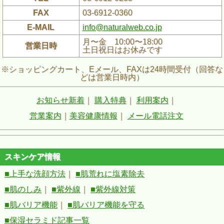
FAX
03-6912-0360
E-MAIL
info@naturalweb.co.jp
月〜金 10:00〜18:00
営業日時
土日祝日はお休みです
※ショッピングカート、Eメール、FAXは24時間受付（回答な
どは営業日時内）
お知らせ新着
｜
購入特典
｜
利用案内
｜
営業案内
｜
美容健康情報
｜
メール電話注文
スキンケア情報
■上手な洗顔方法
｜
■肌荒れに塩素除去
■肌のしみ
｜
■紫外線
｜
■紫外線対策
■肌バリア機能
｜
■肌バリア機能を守る
■保湿セラミド記事一覧