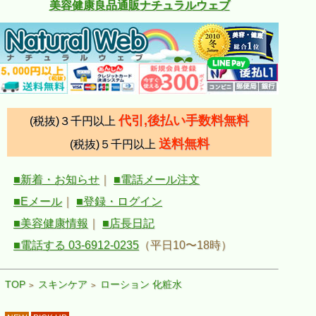
美容健康良品通販ナチュラルウェブ
代引,後払い手数料無料
(税抜)３千円以上
送料無料
(税抜)５千円以上
■新着・お知らせ
｜
■電話メール注文
■Eメール
｜
■登録・ログイン
■美容健康情報
｜
■店長日記
■電話する 03-6912-0235
（平日10〜18時）
TOP
スキンケア
ローション 化粧水
>
>