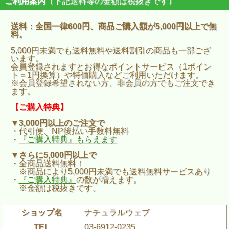
ご利用案内
（下記送料等の金額は税抜きです）
送料：全国一律600円、商品ご購入額が5,000円以上で無
料。
5,000円未満でも送料無料や送料割引の商品も一部ござ
います。
会員登録されますとお得なポイントサービス（1ポイン
ト＝1円換算）や特価購入などご利用いただけます。
※会員登録希望されない方、非会員の方でもご注文でき
ます。
【ご購入特典】
▼3,000円以上のご注文で
・代引便、NP後払い手数料無料
・
『ご購入特典』もらえます
▼さらに5,000円以上で
・全商品送料無料！
※商品により5,000円未満でも送料無料サービスあり
・
『ご購入特典』
の数が増えます。
※金額は税抜きです。
ショップ名
ナチュラルウェブ
TEL
03-6912-0235