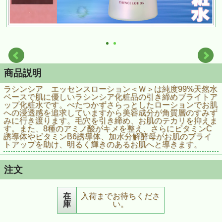
商品説明
ラシンシア エッセンスローション＜Ｗ＞は純度99%天然水
ベースで肌に優しいラシンシア化粧品の引き締めブライトア
ップ化粧水です。べたつかずさらっとしたローションでお肌
への浸透感を追求していますから美容成分が角質層のすみず
みに行き渡ります。毛穴を引き締め、お肌のテカリを抑えま
す。また、8種のアミノ酸がキメを整え、さらにビタミンC
誘導体やビタミンB6誘導体、加水分解酵母がお肌のブライ
トアップを助け、明るく輝きのあるお肌へと導きます。
注文
在
入荷までお待ちくださ
庫
い。