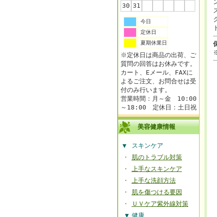
30
31
今日
定休日
夏期休業日
※定休日は商品の出荷、ご
質問の回答はお休みです。
カート、Eメール、FAXに
よるご注文、お問合せは受
付のみ行います。
営業時間：月～金 10:00
～18:00 定休日：土日祝
美容健康情報
▼
スキンケア
・
肌のトラブル対策
・
上手なスキンケア
・
上手な洗顔方法
・
肌を傷つける要因
・
ＵＶケア紫外線対策
▼
健康