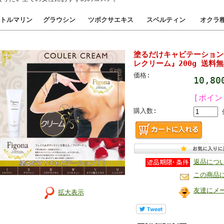
トルマリン
グラウシン
ツボクサエキス
スベルティン
オクラ
塗るだけキャビテーション
レクリーム』200g 送料
価格:
10,8
[ポイン
購入数:
返品につ
この商品
友達にメ
拡大表示