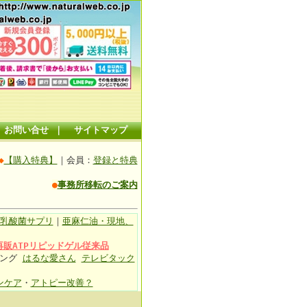
お問い合せ
｜
サイトマップ
◆
【購入特典】
｜会員：
登録と特典
●
事務所移転のご案内
乳酸菌サプリ
｜
亜麻仁油・現地、
再販ATPリピッドゲル従来品
ィング
はるな愛さん
テレビタック
ンケア
・
アトピー改善？