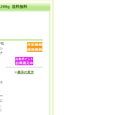
00g 送料無料
が気
シ
ナ
※
表示の見方
エ
ー
に
。
に