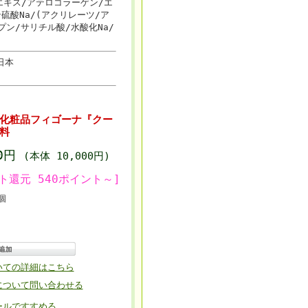
エキス/アテロコラーゲン/エ
酸Na/(アクリレーツ/ア
プン/サリチル酸/水酸化Na/
日本
化粧品フィゴーナ『クー
無料
00円
(本体 10,000円)
ト還元 540ポイント～]
個
いての詳細はこちら
について問い合わせる
ールですすめる