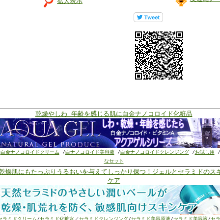
拡大表示
乾燥やしわ 年齢を感じる肌に白金ナノコロイド化粧品
白金ナノコロイドクリーム
/
白ナノコロイド美容液
/
白金ナノコロイドクレンジング
/
お試し用
なセット
乾燥肌にもたっぷりうるおいを与えてしっかり保つ！ジェルとセラミドのス
ケア
セラミドクリーム
/
セラミド化粧水
／
セラミドクレンジング
/
セラミド美容原液
/
セラミド美容液
/
セ