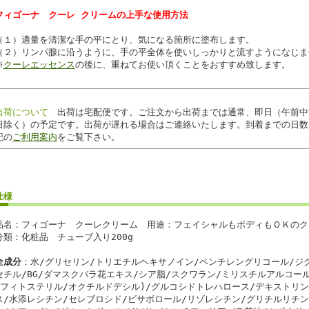
フィゴーナ クーレ クリームの上手な使用方法
（１）適量を清潔な手の平にとり、気になる箇所に塗布します。
（２）リンパ腺に沿うように、手の平全体を使いしっかりと流すようになじま
※
クーレエッセンス
の後に、重ねてお使い頂くことをおすすめ致します。
出荷について
出荷は宅配便です。ご注文から出荷までは通常、即日（午前中
日除く）の予定です。出荷が遅れる場合はご連絡いたします。到着までの日数
記の
ご利用案内
をご覧下さい。
仕様
品名：フィゴーナ クーレクリーム 用途：フェイシャルもボディもＯＫのク
分類：化粧品 チューブ入り200g
全成分
：水/グリセリン/トリエチルヘキサノイン/ペンチレングリコール/ジ
セチル/BG/ダマスクバラ花エキス/シア脂/スクワラン/ミリスチルアルコー
(フィトステリル/オクチルドデシル)/グルコシドトレハロース/デキストリ
ス/水添レシチン/セレブロシド/ビサボロール/リゾレシチン/グリチルリチン