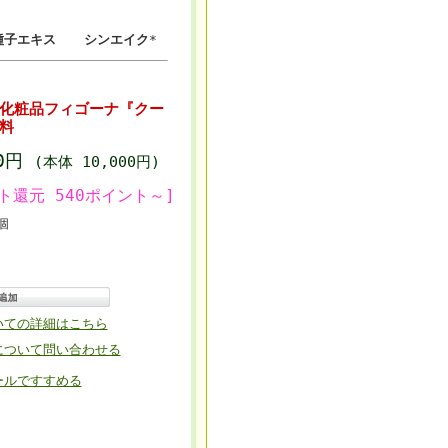
種子エキス
シンエイク
*
化粧品フィゴーナ『クー
無料
00円
(本体 10,000円)
ト還元 540ポイント～]
個
いての詳細はこちら
について問い合わせる
ールですすめる