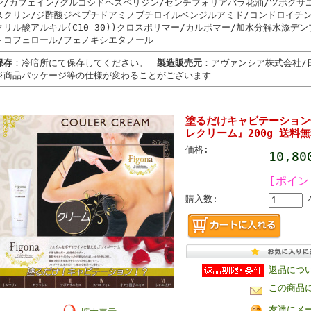
ン/カフェイン/グルコシドヘスペリジン/センチフォリアバラ花油/ツボクサ
スクリン/ジ酢酸ジペプチドアミノブチロイルベンジルアミド/コンドロイチン硫
クリル酸アルキル(C10-30))クロスポリマー/カルボマー/加水分解水添デン
トコフェロール/フェノキシエタノール
保存
：冷暗所にて保存してください。
製造販売元
：アヴァンシア株式会社/
※商品パッケージ等の仕様が変わることがございます
塗るだけキャビテーション
レクリーム』200g 送料
価格:
10,8
[ポイン
購入数:
返品につ
この商品
友達にメ