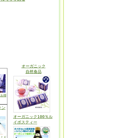
オーガニック
自然食品
/
お得
キン
オーガニック100％ル
イボスティー
ラミド