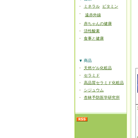
・
ミネラル
ビタミン
・
遠赤外線
・
赤ちゃんの健康
・
活性酸素
・
食事と健康
▼
商品
・
天然ゲル化粧品
・
セラミド
・
高品質セラミド化粧品
・
シジュウム
・
杏林予防医学研究所