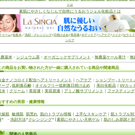
とは
素肌にやさしくなじんで自然にうるおうジェル化粧品とは
クリーム
/
化粧水
／
洗顔・クレンジング
/
日焼け止め
/
美容液
/
ボディケア
/
ヘアケア
/
メイク
/
セラミド
ンケア
無農薬米
・
シジュウム茶
・
オーガニックサプリメント
・
無農薬ケール青汁
・
無
この商品を
お買い物
された方が
一緒に購入
されている商品
や関連商品
白金ナノコロイド配合ヘアトリートメント
｜
ヘアケア
：
シャンプー
,
トリート
ソープ
,
低刺激石鹸
｜
オイルフリー低刺激日焼け止め
｜
美白化粧品
｜
UVカッ
粧水
｜
クリーム
｜
美容液
｜
美容原液
｜
アミノ酸サプリメント
｜
ファスティング
おすすめの美容・健康
情報
乾燥肌
敏感肌
肌荒れ
肌のトラブル情報
｜
上手なスキンケア
｜
肌トラブル別
鹸
" ・
洗顔方法
"
クレンジング
"|
素肌にやさしい天然ゲル
｜
肌のしみ原因と対
関連の人気商品