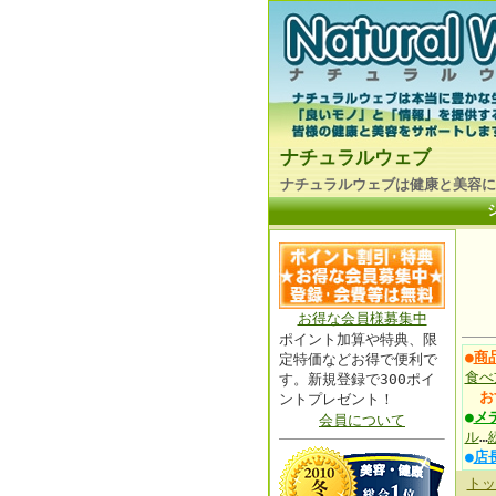
ナチュラルウェブ
ナチュラルウェブは健康と美容に
お得な会員様募集中
ポイント加算や特典、限
●
商
定特価などお得で便利で
食べ
す。新規登録で300ポイ
お
ントプレゼント！
●
メ
会員について
ル
…
●
店
トッ