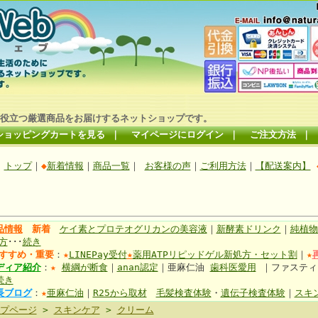
役立つ厳選商品をお届けするネットショップです。
ショッピングカートを見る
｜
マイページにログイン
｜
ご注文方法
｜
トップ
｜
◆
新着情報
｜
商品一覧
｜
お客様の声
｜
ご利用方法
｜
【配送案内】
品情報
新着
ケイ素とプロテオグリカンの美容液
｜
新酵素ドリンク
｜
純植物
方
･･･
続き
すすめ・重要
：
★
LINEPay受付
★
薬用ATPリピッドゲル新処方・セット割
｜
★
ディア紹介
：
★
横綱が断食
｜
anan認定
｜亜麻仁油
歯科医愛用
｜ファステ
続き
長ブログ
：
★
亜麻仁油
｜
R25から取材
毛髪検査体験
・
遺伝子検査体験
｜
スキ
プページ
>
スキンケア
>
クリーム