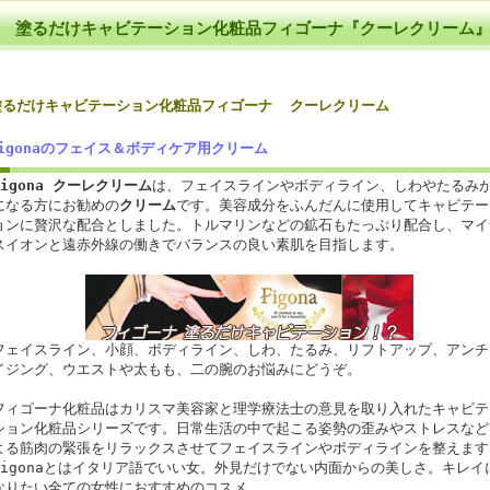
塗るだけキャビテーション化粧品フィゴーナ『クーレクリーム』2
塗るだけキャビテーション化粧品フィゴーナ
クーレクリーム
Figonaのフェイス＆ボディケア用クリーム
Figona クーレクリーム
は、フェイスラインやボディライン、しわやたるみ
になる方にお勧めの
クリーム
です。美容成分をふんだんに使用してキャビテー
ョンに贅沢な配合としました。トルマリンなどの鉱石もたっぷり配合し、マイ
スイオンと遠赤外線の働きでバランスの良い素肌を目指します。
フェイスライン、小顔、ボディライン、しわ、たるみ、リフトアップ、アンチ
イジング、ウエストや太もも、二の腕のお悩みにどうぞ。
フィゴーナ化粧品はカリスマ美容家と理学療法士の意見を取り入れたキャビテ
ション化粧品シリーズです。日常生活の中で起こる姿勢の歪みやストレスなど
よる筋肉の緊張をリラックスさせてフェイスラインやボディラインを整えます
Figonaとはイタリア語でいい女。外見だけでない内面からの美しさ。キレイ
なりたい全ての女性におすすめのコスメ。