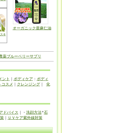
オーガニック亜麻仁油
スキ
農薬ブルーベリーサプリ
メント
｜
ボディケア
：
ボディ
トコスメ
｜
クレンジング
｜
化
アドバイス
｜・
洗顔方法
"
石
策
｜
ＵＶケア紫外線対策