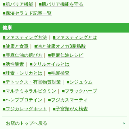
■肌バリア機能
｜
■肌バリア機能を守る
■保湿セラミド記事一覧
健康
■ファスティング方法
｜
■ファスティングとは
■健康と食事
｜
■油と健康オメガ3脂肪酸
■亜麻仁油の選び方
｜
■亜麻仁油レシピ
■活性酸素
｜
■クリルオイルとは
■珪素・シリカとは
｜
■毛髪検査
■デトックス・有害物質対策
｜
■シジュウム
■マルチミネラルビタミン
｜
■ブラックハーブ
■ヘンププロテイン
｜
■フジカスマーティ
■フジカレッグホット
｜
■子宮頸がん検査
お店のトップへ戻る