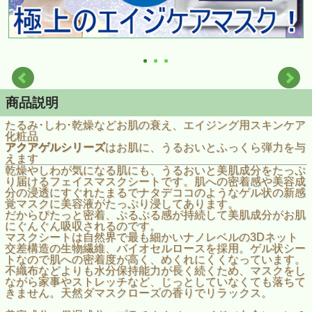
商品説明
たるみ･しわ･乾燥などお肌の衰え、エイジング用スキンケア
化粧品
アクアゲルシリーズ
はお肌に、うるおいとふっくら弾力を与
えます
乾燥やしわが気になる肌にも、うるおいと美肌成分をたっぷ
り届けるフェイスマスクシートです。肌への密着感や美容成
分の浸透にすぐれたまるでナタデココのようなゲル状の新感
覚マスクに美容液がたっぷり浸してあります。
だからぴたっと密着、ぷるぷる感が持続して美肌成分がお肌
にぐんぐん吸収されるのです。
マスクシートは自然界で最も細かいナノレベルの3Dネット
交差構造の生物繊維、バイオセルロースを採用。ゲル状シー
トなので肌への密着度が高く、めくれにくくなっています。
不織布などよりも水分保持能力が長く続くため、マスクをし
ながら家事やストレッチなど、じっとしていなくても落ちて
きません。天然ダマスクローズの香りでリラックス。