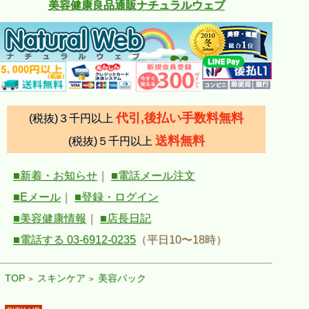
美容健康良品通販ナチュラルウェブ
代引,後払い手数料無料
(税抜)３千円以上
送料無料
(税抜)５千円以上
■新着・お知らせ
｜
■電話メール注文
■Eメール
｜
■登録・ログイン
■美容健康情報
｜
■店長日記
■電話する 03-6912-0235
（平日10〜18時）
TOP
スキンケア
美容パック
>
>