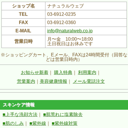
ショップ名
ナチュラルウェブ
TEL
03-6912-0235
FAX
03-6912-0360
E-MAIL
info@naturalweb.co.jp
月〜金 10:00〜18:00
営業日時
土日祝日はお休みです
※ショッピングカート、Eメール、FAXは24時間受付（回答な
どは営業日時内）
お知らせ新着
｜
購入特典
｜
利用案内
｜
営業案内
｜
美容健康情報
｜
メール電話注文
スキンケア情報
■上手な洗顔方法
｜
■肌荒れに塩素除去
■肌のしみ
｜
■紫外線
｜
■紫外線対策