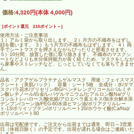
価格:
4,320円
(本体 4,000円)
[ポイント還元 216ポイント～]
使用方法・ご注意事項
１）アルミ袋から取り出します。 ２）片方の不織布をはずし
顔を覆います。 ３）もう片方の不織布もはずします。 ４）両
手でシートマスクを押さえながらぴったりと密着させます。
５）10分間、放置した後に取り除きます。 不織布のマスクシ
ートなどよりも水分保持能力が長く続くため、マスクをしなが
ら家事やストレッチなど、じっとしていなくても落ちてきませ
ん。
品名：アクアゲルプラチナムゲルマスク 用途：フェイスマス
クシート（美肌パック） 容量：シート5枚 全成分：水/ダマ
スクバラ花水/グリセリン/BG/ペンチレングリコール/パルミチ
ン酸レチノール/白金/レパゲルマニウム/ヒアルロン酸Na/グリ
コシルトレハロース/酸化銀/アロエベラ葉エキス/加水分解水添
デンプン/コーン油/PEG-60水添ヒマシ油/ポリアクリルレー
ト-13/ポリイソブテン/ポリソルベート20/ホウケイ酸(Ca/Na)/
ポリソルベート80
出荷は宅配便です。ご注文から出荷までは通常、即日～3営業
日（休祝日除く）の予定です。出荷が遅れる場合はご連絡いた
します。