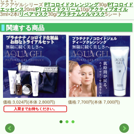
アクアゲルシリーズ
PTコロイドクレンジング
30g/
PTコロイド
エッセンス
20ml/
PTコロイドクリーム
10g/
アクティブオイル
3ml×2本/
リペアマスク
30g/
プラチナムゲルマスク
5シート
関連する商品
価格:3,024円(本体 2,800円)
価格:7,700円(本体 7,000円)
入荷までお待ちください。