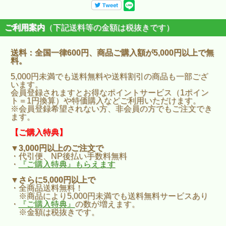
ご利用案内
（下記送料等の金額は税抜きです）
送料：全国一律600円、商品ご購入額が5,000円以上で無
料。
5,000円未満でも送料無料や送料割引の商品も一部ござ
います。
会員登録されますとお得なポイントサービス（1ポイン
ト＝1円換算）や特価購入などご利用いただけます。
※会員登録希望されない方、非会員の方でもご注文でき
ます。
【ご購入特典】
▼3,000円以上のご注文で
・代引便、NP後払い手数料無料
・
『ご購入特典』もらえます
▼さらに5,000円以上で
・全商品送料無料！
※商品により5,000円未満でも送料無料サービスあり
・
『ご購入特典』
の数が増えます。
※金額は税抜きです。