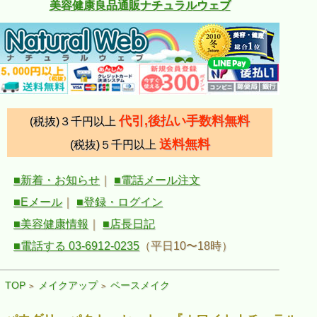
美容健康良品通販ナチュラルウェブ
代引,後払い手数料無料
(税抜)３千円以上
送料無料
(税抜)５千円以上
■新着・お知らせ
｜
■電話メール注文
■Eメール
｜
■登録・ログイン
■美容健康情報
｜
■店長日記
■電話する 03-6912-0235
（平日10〜18時）
TOP
メイクアップ
ベースメイク
>
>