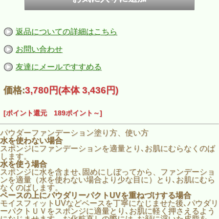
返品についての詳細はこちら
お問い合わせ
友達にメールですすめる
価格:
3,780円
(本体 3,436円)
[ポイント還元 189ポイント～]
パウダーファンデーション塗り方、使い方
水を使わない場合
スポンジにファンデーションを適量とり､お肌にむらなくのば
します。
水を使う場合
スポンジに水を含ませ､固めにしぼってから、ファンデーショ
ンを適量（水を使わない場合より少な目に）とり､お肌にむら
なくのばします。
ベースの上にパウダリーパクトUVを重ねづけする場合
モイスフィットUVなどベースを丁寧になじませた後､パウダリ
ーパクトＵＶをスポンジに適量とり､お肌に軽く押さえるよう
になじませます。お化粧直しの際には､お顔に浮いた皮脂を、