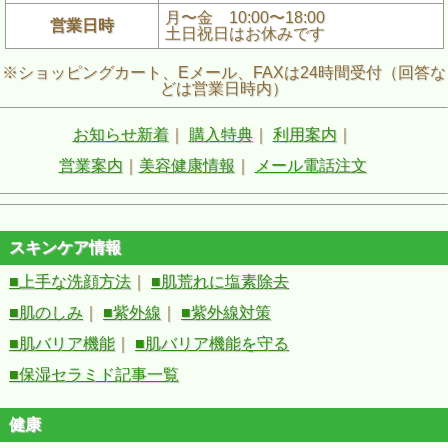
月〜金 10:00〜18:00
営業日時
土日祝日はお休みです
※ショッピングカート、Eメール、FAXは24時間受付（回答な
どは営業日時内）
お知らせ新着
｜
購入特典
｜
利用案内
｜
営業案内
｜
美容健康情報
｜
メール電話注文
スキンケア情報
■上手な洗顔方法
｜
■肌荒れに塩素除去
■肌のしみ
｜
■紫外線
｜
■紫外線対策
■肌バリア機能
｜
■肌バリア機能を守る
■保湿セラミド記事一覧
健康