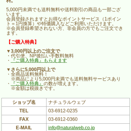
料。
5,000円未満でも送料無料や送料割引の商品も一部ござ
います。
会員登録されますとお得なポイントサービス（1ポイン
ト＝1円換算）や特価購入などご利用いただけます。
※会員登録希望されない方、非会員の方でもご注文でき
ます。
【ご購入特典】
▼3,000円以上のご注文で
・代引便、NP後払い手数料無料
・
『ご購入特典』もらえます
▼さらに5,000円以上で
・全商品送料無料！
※商品により5,000円未満でも送料無料サービスあり
・
『ご購入特典』
の数が増えます。
※金額は税抜きです。
ショップ名
ナチュラルウェブ
TEL
03-6912-0235
FAX
03-6912-0360
E-MAIL
info@naturalweb.co.jp