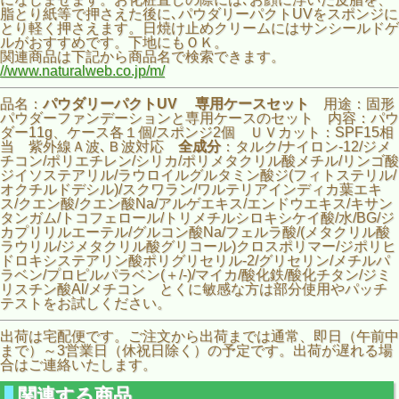
脂とり紙等で押さえた後に､パウダリーパクトUVをスポンジに
とり軽く押さえます。日焼け止めクリームにはサンシールドゲ
ルがおすすめです。下地にもＯＫ。
関連商品は下記から商品名で検索できます。
//www.naturalweb.co.jp/m/
品名：
パウダリーパクトUV 専用ケースセット
用途：固形
パウダーファンデーションと専用ケースのセット 内容：パウ
ダー11g、ケース各１個/スポンジ2個 ＵＶカット：SPF15相
当 紫外線Ａ波､Ｂ波対応
全成分
：タルク/ナイロン-12/ジメ
チコン/ポリエチレン/シリカ/ポリメタクリル酸メチル/リンゴ酸
ジイソステアリル/ラウロイルグルタミン酸ジ(フィトステリル/
オクチルドデシル)/スクワラン/ワルテリアインディカ葉エキ
ス/クエン酸/クエン酸Na/アルゲエキス/エンドウエキス/キサン
タンガム/トコフェロール/トリメチルシロキシケイ酸/水/BG/ジ
カプリリルエーテル/グルコン酸Na/フェルラ酸/(メタクリル酸
ラウリル/ジメタクリル酸グリコール)クロスポリマー/ジポリヒ
ドロキシステアリン酸ポリグリセリル-2/グリセリン/メチルパ
ラベン/プロピルパラベン(＋/-)/マイカ/酸化鉄/酸化チタン/ジミ
リスチン酸Al/メチコン とくに敏感な方は部分使用やパッチ
テストをお試しください。
出荷は宅配便です。ご注文から出荷までは通常、即日（午前中
まで）～3営業日（休祝日除く）の予定です。出荷が遅れる場
合はご連絡いたします。
関連する商品