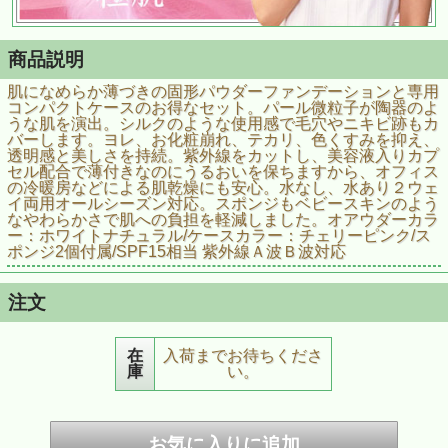
商品説明
肌になめらか薄づきの固形パウダーファンデーションと専用
コンパクトケースのお得なセット。パール微粒子が陶器のよ
うな肌を演出。シルクのような使用感で毛穴やニキビ跡もカ
バーします。ヨレ、お化粧崩れ、テカリ、色くすみを抑え、
透明感と美しさを持続。紫外線をカットし、美容液入りカプ
セル配合で薄付きなのにうるおいを保ちますから、オフィス
の冷暖房などによる肌乾燥にも安心。水なし、水あり２ウェ
イ両用オールシーズン対応。スポンジもベビースキンのよう
なやわらかさで肌への負担を軽減しました。オアウダーカラ
ー：ホワイトナチュラル/ケースカラー：チェリーピンク/ス
ポンジ2個付属/SPF15相当 紫外線Ａ波Ｂ波対応
注文
在
入荷までお待ちくださ
庫
い。