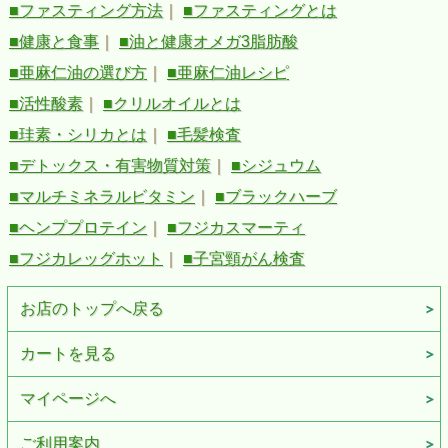
■ファスティング方法
｜
■ファスティングとは
■健康と食事
｜
■油と健康オメガ3脂肪酸
■亜麻仁油の選び方
｜
■亜麻仁油レシピ
■活性酸素
｜
■クリルオイルとは
■珪素・シリカとは
｜
■毛髪検査
■デトックス・有害物質対策
｜
■シジュウム
■マルチミネラルビタミン
｜
■ブラックハーブ
■ヘンププロテイン
｜
■フジカスマーティ
■フジカレッグホット
｜
■子宮頸がん検査
お店のトップへ戻る
カートを見る
マイページへ
ご利用案内