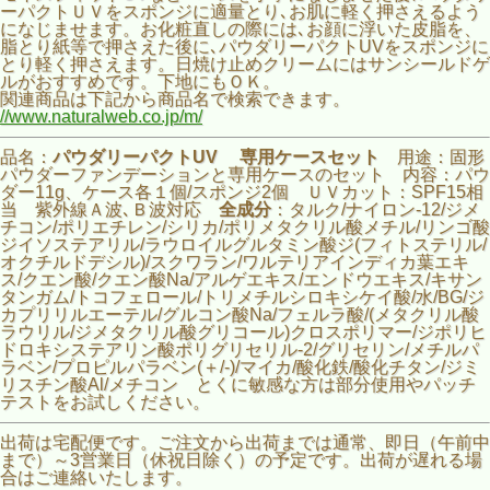
ーパクトＵＶをスポンジに適量とり､お肌に軽く押さえるよう
になじませます。お化粧直しの際には､お顔に浮いた皮脂を、
脂とり紙等で押さえた後に､パウダリーパクトUVをスポンジに
とり軽く押さえます。日焼け止めクリームにはサンシールドゲ
ルがおすすめです。下地にもＯＫ。
関連商品は下記から商品名で検索できます。
//www.naturalweb.co.jp/m/
品名：
パウダリーパクトUV 専用ケースセット
用途：固形
パウダーファンデーションと専用ケースのセット 内容：パウ
ダー11g、ケース各１個/スポンジ2個 ＵＶカット：SPF15相
当 紫外線Ａ波､Ｂ波対応
全成分
：タルク/ナイロン-12/ジメ
チコン/ポリエチレン/シリカ/ポリメタクリル酸メチル/リンゴ酸
ジイソステアリル/ラウロイルグルタミン酸ジ(フィトステリル/
オクチルドデシル)/スクワラン/ワルテリアインディカ葉エキ
ス/クエン酸/クエン酸Na/アルゲエキス/エンドウエキス/キサン
タンガム/トコフェロール/トリメチルシロキシケイ酸/水/BG/ジ
カプリリルエーテル/グルコン酸Na/フェルラ酸/(メタクリル酸
ラウリル/ジメタクリル酸グリコール)クロスポリマー/ジポリヒ
ドロキシステアリン酸ポリグリセリル-2/グリセリン/メチルパ
ラベン/プロピルパラベン(＋/-)/マイカ/酸化鉄/酸化チタン/ジミ
リスチン酸Al/メチコン とくに敏感な方は部分使用やパッチ
テストをお試しください。
出荷は宅配便です。ご注文から出荷までは通常、即日（午前中
まで）～3営業日（休祝日除く）の予定です。出荷が遅れる場
合はご連絡いたします。