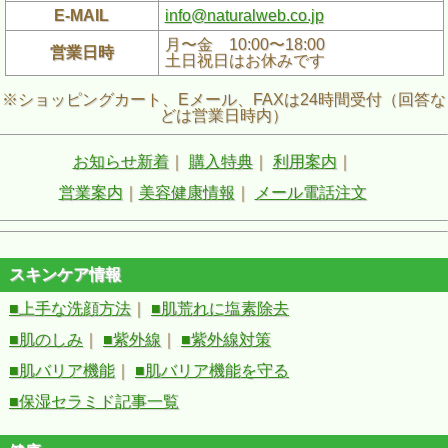
E-MAIL
info@naturalweb.co.jp
月〜金 10:00〜18:00
営業日時
土日祝日はお休みです
※ショッピングカート、Eメール、FAXは24時間受付（回答な
どは営業日時内）
お知らせ新着
｜
購入特典
｜
利用案内
｜
営業案内
｜
美容健康情報
｜
メール電話注文
スキンケア情報
■上手な洗顔方法
｜
■肌荒れに塩素除去
■肌のしみ
｜
■紫外線
｜
■紫外線対策
■肌バリア機能
｜
■肌バリア機能を守る
■保湿セラミド記事一覧