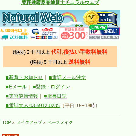
美容健康良品通販ナチュラルウェブ
代引,後払い手数料無料
(税抜)３千円以上
送料無料
(税抜)５千円以上
■新着・お知らせ
｜
■電話メール注文
■Eメール
｜
■登録・ログイン
■美容健康情報
｜
■店長日記
■電話する 03-6912-0235
（平日10〜18時）
TOP
メイクアップ
ベースメイク
>
>