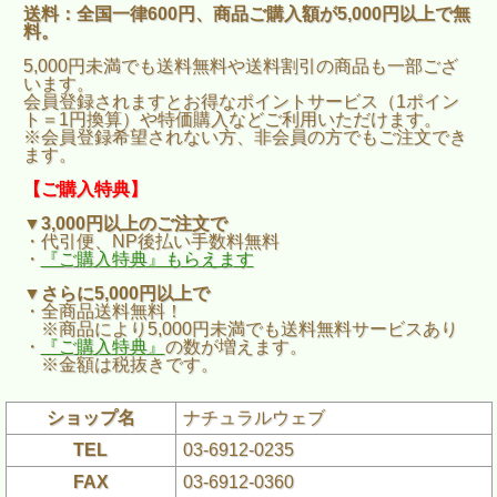
送料：全国一律600円、商品ご購入額が5,000円以上で無
料。
5,000円未満でも送料無料や送料割引の商品も一部ござ
います。
会員登録されますとお得なポイントサービス（1ポイン
ト＝1円換算）や特価購入などご利用いただけます。
※会員登録希望されない方、非会員の方でもご注文でき
ます。
【ご購入特典】
▼3,000円以上のご注文で
・代引便、NP後払い手数料無料
・
『ご購入特典』もらえます
▼さらに5,000円以上で
・全商品送料無料！
※商品により5,000円未満でも送料無料サービスあり
・
『ご購入特典』
の数が増えます。
※金額は税抜きです。
ショップ名
ナチュラルウェブ
TEL
03-6912-0235
FAX
03-6912-0360