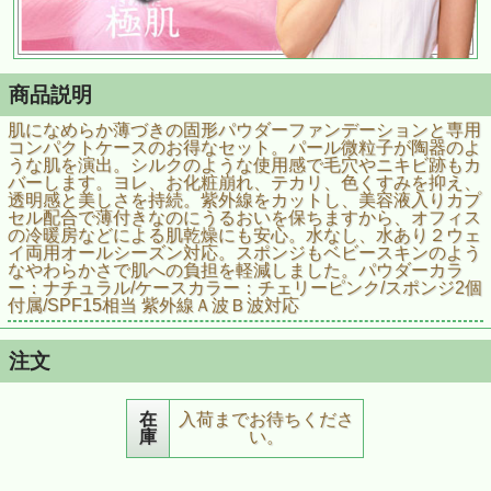
商品説明
肌になめらか薄づきの固形パウダーファンデーションと専用
コンパクトケースのお得なセット。パール微粒子が陶器のよ
うな肌を演出。シルクのような使用感で毛穴やニキビ跡もカ
バーします。ヨレ、お化粧崩れ、テカリ、色くすみを抑え、
透明感と美しさを持続。紫外線をカットし、美容液入りカプ
セル配合で薄付きなのにうるおいを保ちますから、オフィス
の冷暖房などによる肌乾燥にも安心。水なし、水あり２ウェ
イ両用オールシーズン対応。スポンジもベビースキンのよう
なやわらかさで肌への負担を軽減しました。パウダーカラ
ー：ナチュラル/ケースカラー：チェリーピンク/スポンジ2個
付属/SPF15相当 紫外線Ａ波Ｂ波対応
注文
在
入荷までお待ちくださ
庫
い。