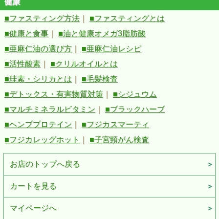
健康
■ファスティング方法
｜
■ファスティングとは
■健康と食事
｜
■油と健康オメガ3脂肪酸
■亜麻仁油の選び方
｜
■亜麻仁油レシピ
■活性酸素
｜
■クリルオイルとは
■珪素・シリカとは
｜
■毛髪検査
■デトックス・有害物質対策
｜
■シジュウム
■マルチミネラルビタミン
｜
■ブラックハーブ
■ヘンププロテイン
｜
■フジカスマーティ
■フジカレッグホット
｜
■子宮頸がん検査
お店のトップへ戻る
カートを見る
マイページへ