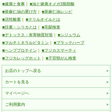
■健康と食事
｜
■油と健康オメガ3脂肪酸
■亜麻仁油の選び方
｜
■亜麻仁油レシピ
■活性酸素
｜
■クリルオイルとは
■珪素・シリカとは
｜
■毛髪検査
■デトックス・有害物質対策
｜
■シジュウム
■マルチミネラルビタミン
｜
■ブラックハーブ
■ヘンププロテイン
｜
■フジカスマーティ
■フジカレッグホット
｜
■子宮頸がん検査
お店のトップへ戻る
カートを見る
マイページへ
ご利用案内