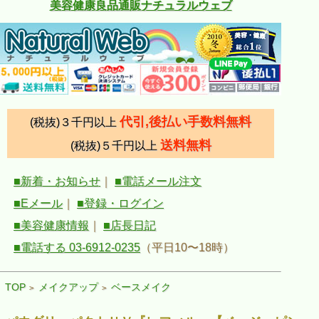
美容健康良品通販ナチュラルウェブ
代引,後払い手数料無料
(税抜)３千円以上
送料無料
(税抜)５千円以上
■新着・お知らせ
｜
■電話メール注文
■Eメール
｜
■登録・ログイン
■美容健康情報
｜
■店長日記
■電話する 03-6912-0235
（平日10〜18時）
TOP
メイクアップ
ベースメイク
>
>