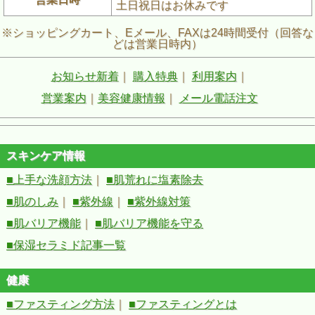
土日祝日はお休みです
※ショッピングカート、Eメール、FAXは24時間受付（回答な
どは営業日時内）
お知らせ新着
｜
購入特典
｜
利用案内
｜
営業案内
｜
美容健康情報
｜
メール電話注文
スキンケア情報
■上手な洗顔方法
｜
■肌荒れに塩素除去
■肌のしみ
｜
■紫外線
｜
■紫外線対策
■肌バリア機能
｜
■肌バリア機能を守る
■保湿セラミド記事一覧
健康
■ファスティング方法
｜
■ファスティングとは