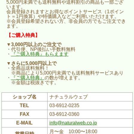
5,000円未満でも送料無料や送料割引の商品も一部ござ
います。
会員登録されますとお得なポイントサービス（1ポイン
ト＝1円換算）や特価購入などご利用いただけます。
※会員登録希望されない方、非会員の方でもご注文でき
ます。
【ご購入特典】
▼3,000円以上のご注文で
・代引便、NP後払い手数料無料
・
『ご購入特典』もらえます
▼さらに5,000円以上で
・全商品送料無料！
※商品により5,000円未満でも送料無料サービスあり
・
『ご購入特典』
の数が増えます。
※金額は税抜きです。
ショップ名
ナチュラルウェブ
TEL
03-6912-0235
FAX
03-6912-0360
E-MAIL
info@naturalweb.co.jp
月〜金 10:00〜18:00
営業日時