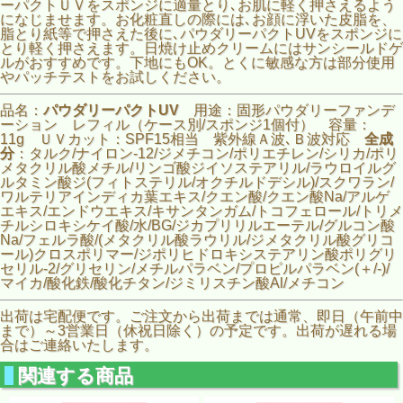
ーパクトＵＶをスポンジに適量とり､お肌に軽く押さえるよう
になじませます。お化粧直しの際には､お顔に浮いた皮脂を、
脂とり紙等で押さえた後に､パウダリーパクトUVをスポンジに
とり軽く押さえます。日焼け止めクリームにはサンシールドゲ
ルがおすすめです。下地にもOK。とくに敏感な方は部分使用
やパッチテストをお試しください。
品名：
パウダリーパクトUV
用途：固形パウダリーファンデ
ーション レフィル（ケース別/スポンジ1個付） 容量：
11g ＵＶカット：SPF15相当 紫外線Ａ波､Ｂ波対応
全成
分
：タルク/ナイロン-12/ジメチコン/ポリエチレン/シリカ/ポリ
メタクリル酸メチル/リンゴ酸ジイソステアリル/ラウロイルグ
ルタミン酸ジ(フィトステリル/オクチルドデシル)/スクワラン/
ワルテリアインディカ葉エキス/クエン酸/クエン酸Na/アルゲ
エキス/エンドウエキス/キサンタンガム/トコフェロール/トリメ
チルシロキシケイ酸/水/BG/ジカプリリルエーテル/グルコン酸
Na/フェルラ酸/(メタクリル酸ラウリル/ジメタクリル酸グリコ
ール)クロスポリマー/ジポリヒドロキシステアリン酸ポリグリ
セリル-2/グリセリン/メチルパラベン/プロピルパラベン(＋/-)/
マイカ/酸化鉄/酸化チタン/ジミリスチン酸Al/メチコン
出荷は宅配便です。ご注文から出荷までは通常、即日（午前中
まで）～3営業日（休祝日除く）の予定です。出荷が遅れる場
合はご連絡いたします。
関連する商品