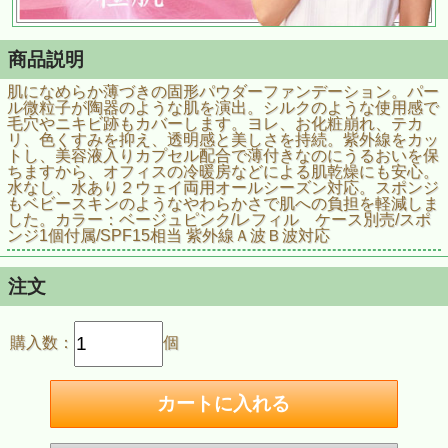
商品説明
肌になめらか薄づきの固形パウダーファンデーション。パー
ル微粒子が陶器のような肌を演出。シルクのような使用感で
毛穴やニキビ跡もカバーします。ヨレ、お化粧崩れ、テカ
リ、色くすみを抑え、透明感と美しさを持続。紫外線をカッ
トし、美容液入りカプセル配合で薄付きなのにうるおいを保
ちますから、オフィスの冷暖房などによる肌乾燥にも安心。
水なし、水あり２ウェイ両用オールシーズン対応。スポンジ
もベビースキンのようなやわらかさで肌への負担を軽減しま
した。カラー：ベージュピンク/レフィル ケース別売/スポ
ンジ1個付属/SPF15相当 紫外線Ａ波Ｂ波対応
注文
購入数：
個