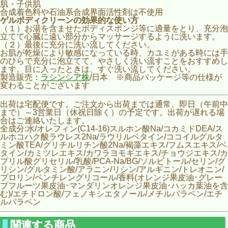
肌・子供肌
合成着色料や石油系合成界面活性剤は不使用
ゲルボディクリーンの効果的な使い方
（１）お湯を含ませたボディスポンジ等に適量をとり、充分泡
立てて心臓に遠い部分からマッサージするように洗います。
（２）最後に充分に洗い流してください。
お肌が乾燥により敏感になっている時、カユミがある時には手
のひらで充分に泡立てて、やさしく洗い流すことをおすすめし
ます。目に入ったときは、すぐ洗い流してください。
製造販売：
ラシンシア株
/日本 ※商品パッケージ等の仕様が
変わることがございます
出荷は宅配便です。ご注文から出荷までは通常、即日（午前中
まで）～3営業日（休祝日除く）の予定です。出荷が遅れる場
合はご連絡いたします。
全成分:水/オレフィン(C14-16)スルホン酸Na/コカミドDEA/ス
ルホコハク酸ラウレス2Na/ラウリルベタイン/ココイルグルタ
ミン酸TEA/グリチルリチン酸2Na/褐藻エキス/フムスエキス/ベ
タイン/カミツレエキス/カワラヨモギエキス/チョウジエキス/カ
プリル酸グリセリル/乳酸/PCA-Na/BG/ソルビトール/セリン/グ
リシン/グルタミン酸/アラニン/リシン/アルギニン/トレオニン/
プロリン/ペンチレングリコール/香料(オレンジ果皮油･グレー
プフルーツ果皮油･マンダリンオレンジ果皮油･ハッカ葉油を含
む)/エチドロン酸/フェノキシエタノール/メチルパラベン/エチ
ルパラベン
関連する商品