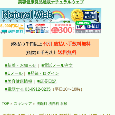
美容健康良品通販ナチュラルウェブ
代引,後払い手数料無料
(税抜)３千円以上
送料無料
(税抜)５千円以上
■新着・お知らせ
｜
■電話メール注文
■Eメール
｜
■登録・ログイン
■美容健康情報
｜
■店長日記
■電話する 03-6912-0235
（平日10〜18時）
TOP
スキンケア
洗顔料 洗浄料 石鹸
>
>