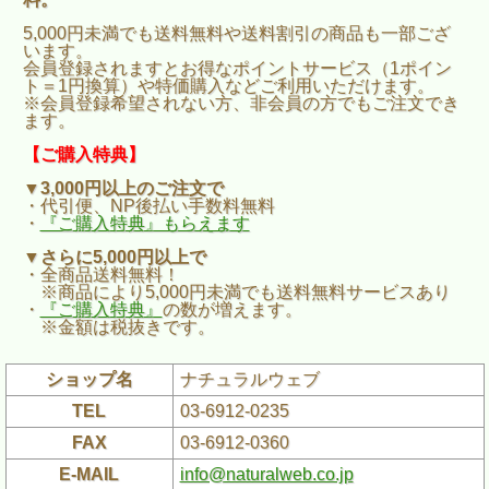
5,000円未満でも送料無料や送料割引の商品も一部ござ
います。
会員登録されますとお得なポイントサービス（1ポイン
ト＝1円換算）や特価購入などご利用いただけます。
※会員登録希望されない方、非会員の方でもご注文でき
ます。
【ご購入特典】
▼3,000円以上のご注文で
・代引便、NP後払い手数料無料
・
『ご購入特典』もらえます
▼さらに5,000円以上で
・全商品送料無料！
※商品により5,000円未満でも送料無料サービスあり
・
『ご購入特典』
の数が増えます。
※金額は税抜きです。
ショップ名
ナチュラルウェブ
TEL
03-6912-0235
FAX
03-6912-0360
E-MAIL
info@naturalweb.co.jp