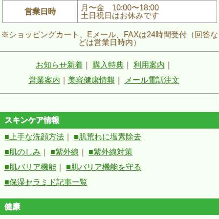
月〜金 10:00〜18:00
営業日時
土日祝日はお休みです
※ショッピングカート、Eメール、FAXは24時間受付（回答な
どは営業日時内）
お知らせ新着
｜
購入特典
｜
利用案内
｜
営業案内
｜
美容健康情報
｜
メール電話注文
スキンケア情報
■上手な洗顔方法
｜
■肌荒れに塩素除去
■肌のしみ
｜
■紫外線
｜
■紫外線対策
■肌バリア機能
｜
■肌バリア機能を守る
■保湿セラミド記事一覧
健康