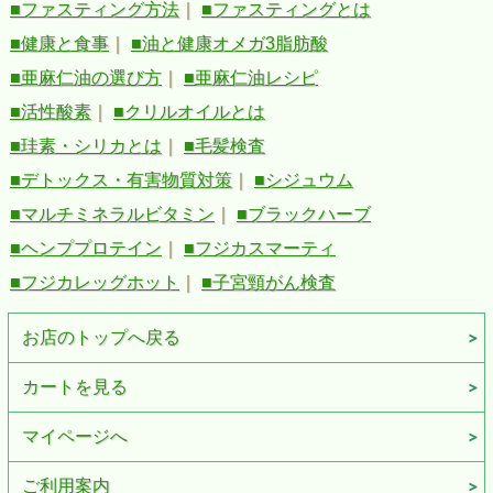
■ファスティング方法
｜
■ファスティングとは
■健康と食事
｜
■油と健康オメガ3脂肪酸
■亜麻仁油の選び方
｜
■亜麻仁油レシピ
■活性酸素
｜
■クリルオイルとは
■珪素・シリカとは
｜
■毛髪検査
■デトックス・有害物質対策
｜
■シジュウム
■マルチミネラルビタミン
｜
■ブラックハーブ
■ヘンププロテイン
｜
■フジカスマーティ
■フジカレッグホット
｜
■子宮頸がん検査
お店のトップへ戻る
カートを見る
マイページへ
ご利用案内