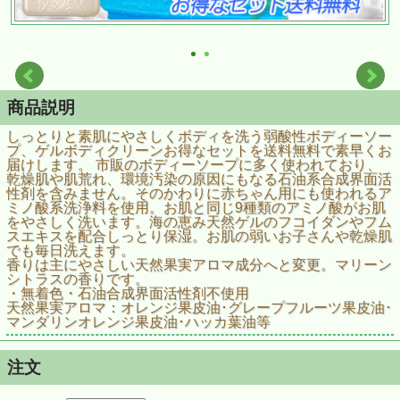
商品説明
しっとりと素肌にやさしくボディを洗う弱酸性ボディーソー
プ、ゲルボディクリーンお得なセットを送料無料で素早くお
届けします。 市販のボディーソープに多く使われており、
乾燥肌や肌荒れ、環境汚染の原因にもなる石油系合成界面活
性剤を含みません。そのかわりに赤ちゃん用にも使われるア
ミノ酸系洗浄料を使用。お肌と同じ9種類のアミノ酸がお肌
をやさしく洗います。海の恵み天然ゲルのフコイダンやフム
スエキスを配合しっとり保湿。お肌の弱いお子さんや乾燥肌
でも毎日洗えます。
香りは主にやさしい天然果実アロマ成分へと変更。マリーン
シトラスの香りです。
・無着色・石油合成界面活性剤不使用
天然果実アロマ：オレンジ果皮油･グレープフルーツ果皮油･
マンダリンオレンジ果皮油･ハッカ葉油等
注文