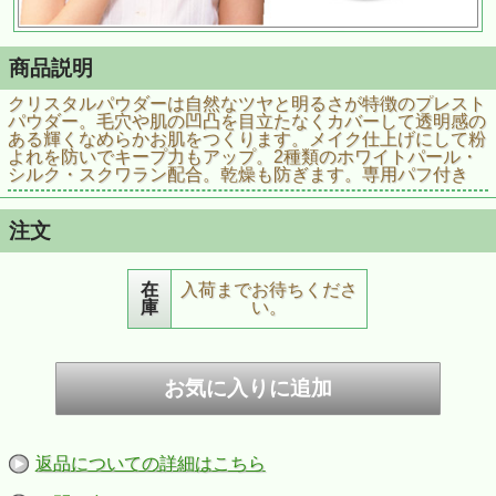
商品説明
クリスタルパウダーは自然なツヤと明るさが特徴のプレスト
パウダー。毛穴や肌の凹凸を目立たなくカバーして透明感の
ある輝くなめらかお肌をつくります。メイク仕上げにして粉
よれを防いでキープ力もアップ。2種類のホワイトパール・
シルク・スクワラン配合。乾燥も防ぎます。専用パフ付き
注文
在
入荷までお待ちくださ
庫
い。
返品についての詳細はこちら