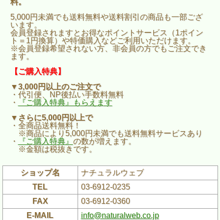
料。
5,000円未満でも送料無料や送料割引の商品も一部ござ
います。
会員登録されますとお得なポイントサービス（1ポイン
ト＝1円換算）や特価購入などご利用いただけます。
※会員登録希望されない方、非会員の方でもご注文でき
ます。
【ご購入特典】
▼3,000円以上のご注文で
・代引便、NP後払い手数料無料
・
『ご購入特典』もらえます
▼さらに5,000円以上で
・全商品送料無料！
※商品により5,000円未満でも送料無料サービスあり
・
『ご購入特典』
の数が増えます。
※金額は税抜きです。
ショップ名
ナチュラルウェブ
TEL
03-6912-0235
FAX
03-6912-0360
E-MAIL
info@naturalweb.co.jp