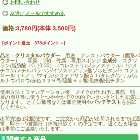
お問い合わせ
友達にメールですすめる
価格:
3,780円
(本体 3,500円)
[ポイント還元 378ポイント～]
品名：
クリスタルパウダー
用途：プレストパウダー（固形パ
ウダー） 容量：10g 付属：専用スポンジ
全成分
：スクワ
ラン/脂肪酸（C-10-30）（コレステリル/ラノステリル）/ジメ
チコン/メチルパラベン/イソステアリン酸ソルビタン/トコフェ
ロール（＋／-）/マイカ/ジステアリン酸Ａｌ/タルク/シリカ/カ
ルナウバロウ/赤色２２６号/硫酸Ｂａ/酸化鉄/酸化チタン
使用方法：ファンデーション後、メイクの仕上げに鼻筋、額、
目の周り等に使うとつややかで立体的でいきいきとした肌質に
なります。 とくに敏感な方は部分使用や
パッチテスト
をお試
しください。
出荷方法は宅配便です。ご注文から商品が出荷されるまでは通
常、即日～5営業日（休祝日除く）の予定です。遅くなる場合
は事前にご連絡いたします。
関連する商品