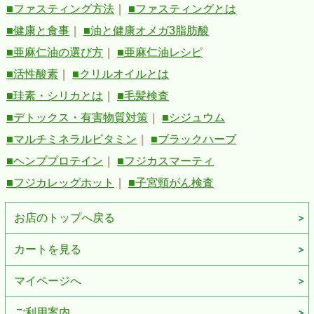
■ファスティング方法
｜
■ファスティングとは
■健康と食事
｜
■油と健康オメガ3脂肪酸
■亜麻仁油の選び方
｜
■亜麻仁油レシピ
■活性酸素
｜
■クリルオイルとは
■珪素・シリカとは
｜
■毛髪検査
■デトックス・有害物質対策
｜
■シジュウム
■マルチミネラルビタミン
｜
■ブラックハーブ
■ヘンププロテイン
｜
■フジカスマーティ
■フジカレッグホット
｜
■子宮頸がん検査
お店のトップへ戻る
カートを見る
マイページへ
ご利用案内