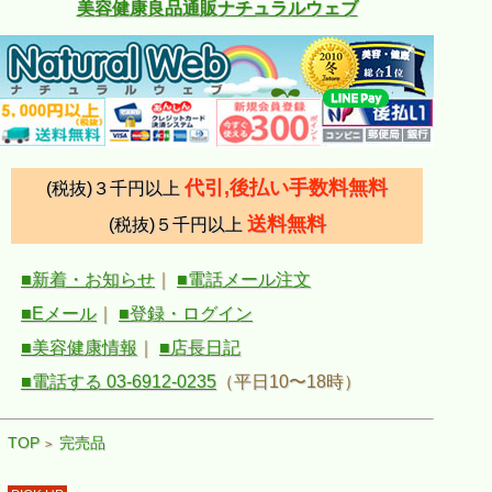
美容健康良品通販ナチュラルウェブ
代引,後払い手数料無料
(税抜)３千円以上
送料無料
(税抜)５千円以上
■新着・お知らせ
｜
■電話メール注文
■Eメール
｜
■登録・ログイン
■美容健康情報
｜
■店長日記
■電話する 03-6912-0235
（平日10〜18時）
TOP
完売品
>