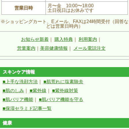
月〜金 10:00〜18:00
営業日時
土日祝日はお休みです
※ショッピングカート、Eメール、FAXは24時間受付（回答な
どは営業日時内）
お知らせ新着
｜
購入特典
｜
利用案内
｜
営業案内
｜
美容健康情報
｜
メール電話注文
スキンケア情報
■上手な洗顔方法
｜
■肌荒れに塩素除去
■肌のしみ
｜
■紫外線
｜
■紫外線対策
■肌バリア機能
｜
■肌バリア機能を守る
■保湿セラミド記事一覧
健康