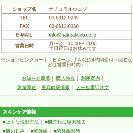
ショップ名
ナチュラルウェブ
TEL
03-6912-0235
FAX
03-6912-0360
E-MAIL
info@naturalweb.co.jp
月〜金 10:00〜18:00
営業日時
土日祝日はお休みです
※ショッピングカート、Eメール、FAXは24時間受付（回答な
どは営業日時内）
お知らせ新着
｜
購入特典
｜
利用案内
｜
営業案内
｜
美容健康情報
｜
メール電話注文
スキンケア情報
■上手な洗顔方法
｜
■肌荒れに塩素除去
■肌のしみ
｜
■紫外線
｜
■紫外線対策