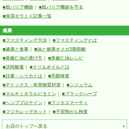
■肌バリア機能
｜
■肌バリア機能を守る
■保湿セラミド記事一覧
健康
■ファスティング方法
｜
■ファスティングとは
■健康と食事
｜
■油と健康オメガ3脂肪酸
■亜麻仁油の選び方
｜
■亜麻仁油レシピ
■活性酸素
｜
■クリルオイルとは
■珪素・シリカとは
｜
■毛髪検査
■デトックス・有害物質対策
｜
■シジュウム
■マルチミネラルビタミン
｜
■ブラックハーブ
■ヘンププロテイン
｜
■フジカスマーティ
■フジカレッグホット
｜
■子宮頸がん検査
お店のトップへ戻る