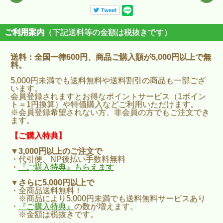
ご利用案内
（下記送料等の金額は税抜きです）
送料：全国一律600円、商品ご購入額が5,000円以上で無
料。
5,000円未満でも送料無料や送料割引の商品も一部ござ
います。
会員登録されますとお得なポイントサービス（1ポイン
ト＝1円換算）や特価購入などご利用いただけます。
※会員登録希望されない方、非会員の方でもご注文でき
ます。
【ご購入特典】
▼3,000円以上のご注文で
・代引便、NP後払い手数料無料
・
『ご購入特典』もらえます
▼さらに5,000円以上で
・全商品送料無料！
※商品により5,000円未満でも送料無料サービスあり
・
『ご購入特典』
の数が増えます。
※金額は税抜きです。