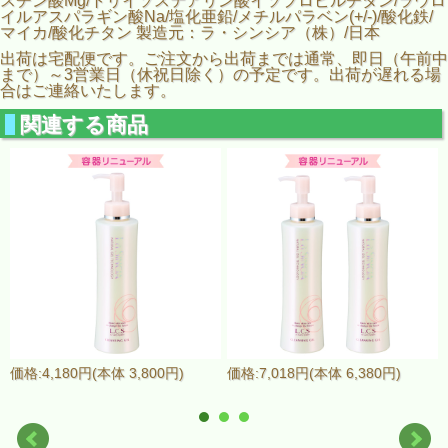
スチン酸Mg/トリイソステアリン酸イソプロピルチタン/ラウロ
イルアスパラギン酸Na/塩化亜鉛/メチルパラベン(+/-)/酸化鉄/
マイカ/酸化チタン 製造元：ラ・シンシア（株）/日本
出荷は宅配便です。ご注文から出荷までは通常、即日（午前中
まで）～3営業日（休祝日除く）の予定です。出荷が遅れる場
合はご連絡いたします。
関連する商品
価格:4,180円(本体 3,800円)
価格:7,018円(本体 6,380円)