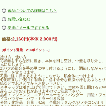
返品についての詳細はこちら
お問い合わせ
友達にメールですすめる
価格:
2,160円
(本体 2,000円)
[ポイント還元 216ポイント～]
塗り方、使い方
1)容器を平らな所に置き、本体を回し空け、中蓋を取り外し、
元に戻します。
2)パフの部分を手の甲に押し付けるようにし、調節しながらパ
ウダーを含ませます。
3)肌に軽く押さえるようにしながら、肌全体につけます。
4)化粧直しに使用する際は、必ず余分な皮脂や汗をあぶらとり
紙などでおさえてからお使い下さい。
※キャップは引き上げて開けて下さい。本体を回し開けると中
身をこぼすおそれがありますのでご注意下さい。
品名：マジェンヌ エアリールーセントパウダー 用途：フェ
イスパウダー パフ・ミラー付き容器
分類：化粧品 容量：4.5g 全成分：タルク/ジメチコン/ミリ