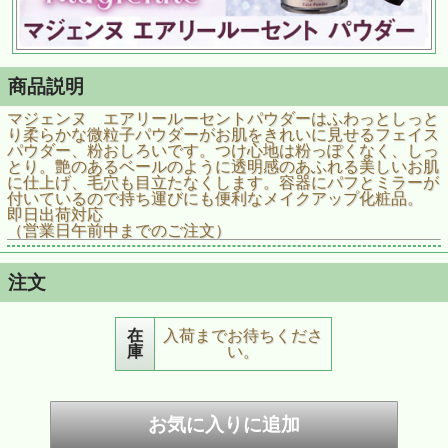
商品説明
マジェンヌ エアリールーセントパウダーはふわっとしっと
り柔らかな微粒子パウダーがお肌をきれいに見せるフェイス
パウダー、粉おしろいです。つけ心地は粉っぽくなく、しっ
とり。艶のあるベールのように透明感のあふれる美しいお肌
に仕上げ、毛穴も目立たなくします。容器にパフとミラーが
付いているので持ち運びにも便利なメイクアップ化粧品。
即日出荷対応
（営業日午前中までのご注文）
注文
在
入荷までお待ちくださ
庫
い。