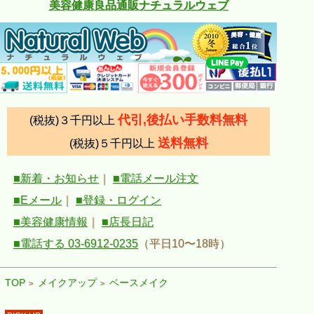
美容健康良品通販ナチュラルウェブ
代引,後払い手数料無料
(税抜)３千円以上
送料無料
(税抜)５千円以上
■新着・お知らせ
｜
■電話メール注文
■Eメール
｜
■登録・ログイン
■美容健康情報
｜
■店長日記
■電話する 03-6912-0235
（平日10〜18時）
TOP
メイクアップ
ベースメイク
>
>