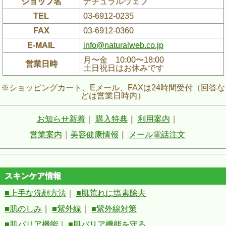
ショップ名
ナチュラルウェブ
TEL
03-6912-0235
FAX
03-6912-0360
E-MAIL
info@naturalweb.co.jp
月〜金 10:00〜18:00
営業日時
土日祝日はお休みです
※ショッピングカート、Eメール、FAXは24時間受付（回答な
どは営業日時内）
お知らせ新着
｜
購入特典
｜
利用案内
｜
営業案内
｜
美容健康情報
｜
メール電話注文
スキンケア情報
■上手な洗顔方法
｜
■肌荒れに塩素除去
■肌のしみ
｜
■紫外線
｜
■紫外線対策
■肌バリア機能
｜
■肌バリア機能を守る