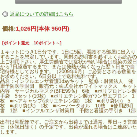
返品についての詳細はこちら
価格:
1,026円
(本体 950円)
[ポイント還元 10ポイント～]
１キットにつき1日分です。1日に5回、看護する部屋に出入り
することを想定しています。同封の説明書を必ずよくお読みの
上ご利用下さい。厚生労働省では症状が軽い場合は感染の翌日
から7日経過するまで、または発熱が無くなった翌々日まで自
宅待機としております。（2009年6月）ご必要とされる数量を
お求めください。6日分以上で送料無料です。
品名：インフルエンザ看護1dayキット 監修：財団法人 健
康予防医学財団 販売元：株式会社ホワイトマックス キット
内容 サージカルマスク(BFE99％) 6枚 ■ポリプロピレン製
手袋 5セット(10枚) ■ポリエチレン製ガウン型エプロン 1
枚 ■ヘアキャップ(ポリエチレン製) 1枚 ■ポリ袋(小) 5
枚 ■ポリ袋(大) 1枚 ■ペーパータオル 10枚 ■使用説明
書 1部 ■インフルエンザ対策用 予防と看護の手引き 1部
出荷は宅配便です。ご注文から出荷までは通常、即日～５営業
日（休祝日除く）の予定です。出荷が遅れる場合はご連絡いた
します。