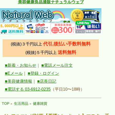
美容健康良品通販ナチュラルウェブ
代引,後払い手数料無料
(税抜)３千円以上
送料無料
(税抜)５千円以上
■新着・お知らせ
｜
■電話メール注文
■Eメール
｜
■登録・ログイン
■美容健康情報
｜
■店長日記
■電話する 03-6912-0235
（平日10〜18時）
TOP
生活用品
健康雑貨
>
>