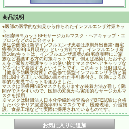
商品説明
●医師の医学的な知見から作られたインフルエンザ対策キッ
ト
●細菌99％カットBFEサージカルマスク・ヘアキャップ・エ
プロンなどの1日分セット
厚生労働省は新型インフルエンザ患者は原則外出自粛･自宅
療養(2009年6月現在)」という方針です。インフルエンザ看
護1dayキットは、インフルエンザ患者の自宅療養時にご家
族など看護する方の対策キットです。例えば感染したお子さ
んをご家族が看護キットの使い捨てマスクやヘアキャップな
どをつけて看護するということです。このキットは財団法人
【健康予防医学財団】の監修で新型インフルエンザ予防と看
護に関する正しい知識の書かれた手引書付き。医師による医
学的な知見でキットを組みました。
マスクは医療用N95マスクもありますが装着方法が難しく隙
間ができやすいので、医師の知見から実用的なサージカルマ
スクを採用。
※マスクは財団法人日本化学繊維検査協会でBFE試験に合格
したバクテリア濾過効率99％マスクです。医療現場、介護施
設、食品工場などで実際に採用されているものです。