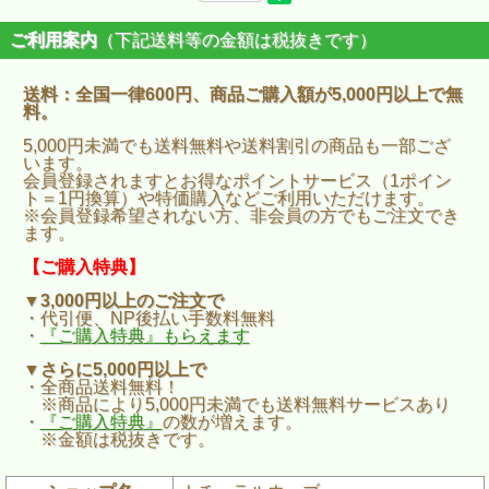
ご利用案内
（下記送料等の金額は税抜きです）
送料：全国一律600円、商品ご購入額が5,000円以上で無
料。
5,000円未満でも送料無料や送料割引の商品も一部ござ
います。
会員登録されますとお得なポイントサービス（1ポイン
ト＝1円換算）や特価購入などご利用いただけます。
※会員登録希望されない方、非会員の方でもご注文でき
ます。
【ご購入特典】
▼3,000円以上のご注文で
・代引便、NP後払い手数料無料
・
『ご購入特典』もらえます
▼さらに5,000円以上で
・全商品送料無料！
※商品により5,000円未満でも送料無料サービスあり
・
『ご購入特典』
の数が増えます。
※金額は税抜きです。