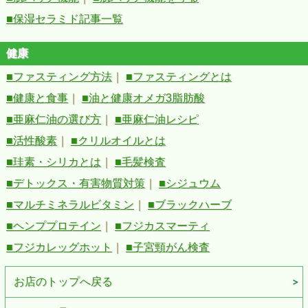
■保湿セラミド記事一覧
健康
■ファスティング方法
｜
■ファスティングとは
■健康と食事
｜
■油と健康オメガ3脂肪酸
■亜麻仁油の選び方
｜
■亜麻仁油レシピ
■活性酸素
｜
■クリルオイルとは
■珪素・シリカとは
｜
■毛髪検査
■デトックス・有害物質対策
｜
■シジュウム
■マルチミネラルビタミン
｜
■ブラックハーブ
■ヘンププロテイン
｜
■フジカスマーティ
■フジカレッグホット
｜
■子宮頸がん検査
お店のトップへ戻る