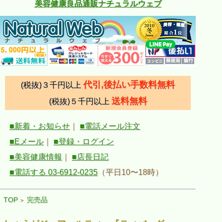
美容健康良品通販ナチュラルウェブ
代引,後払い手数料無料
(税抜)３千円以上
送料無料
(税抜)５千円以上
■新着・お知らせ
｜
■電話メール注文
■Eメール
｜
■登録・ログイン
■美容健康情報
｜
■店長日記
■電話する 03-6912-0235
（平日10〜18時）
TOP
完売品
>