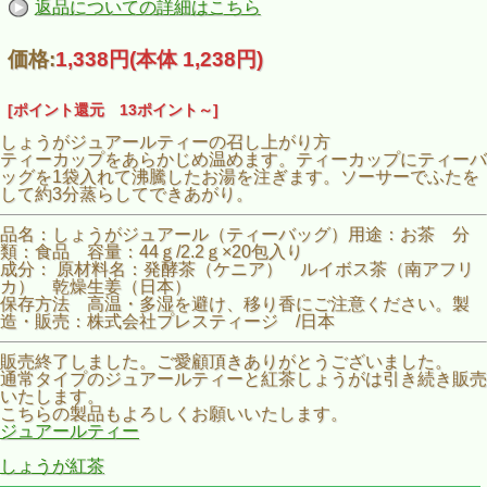
返品についての詳細はこちら
価格:
1,338円
(本体 1,238円)
[ポイント還元 13ポイント～]
しょうがジュアールティーの召し上がり方
ティーカップをあらかじめ温めます。ティーカップにティーバ
ッグを1袋入れて沸騰したお湯を注ぎます。ソーサーでふたを
して約3分蒸らしてできあがり。
品名：しょうがジュアール（ティーバッグ）用途：お茶 分
類：食品 容量：44ｇ/2.2ｇ×20包入り
成分： 原材料名：発酵茶（ケニア） ルイボス茶（南アフリ
カ） 乾燥生姜（日本）
保存方法 高温・多湿を避け、移り香にご注意ください。製
造・販売：株式会社プレスティージ /日本
販売終了しました。ご愛顧頂きありがとうございました。
通常タイプのジュアールティーと紅茶しょうがは引き続き販売
いたします。
こちらの製品もよろしくお願いいたします。
ジュアールティー
しょうが紅茶