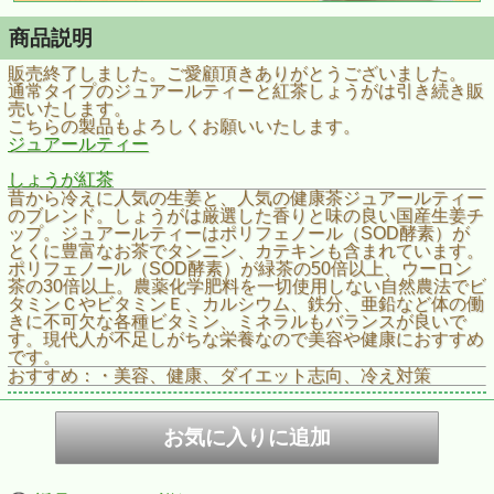
商品説明
販売終了しました。ご愛顧頂きありがとうございました。
通常タイプのジュアールティーと紅茶しょうがは引き続き販
売いたします。
こちらの製品もよろしくお願いいたします。
ジュアールティー
しょうが紅茶
昔から冷えに人気の生姜と、人気の健康茶ジュアールティー
のブレンド。しょうがは厳選した香りと味の良い国産生姜チ
ップ。ジュアールティーはポリフェノール（SOD酵素）が
とくに豊富なお茶でタンニン、カテキンも含まれています。
ポリフェノール（SOD酵素）が緑茶の50倍以上、ウーロン
茶の30倍以上。農薬化学肥料を一切使用しない自然農法でビ
タミンＣやビタミンＥ、カルシウム、鉄分、亜鉛など体の働
きに不可欠な各種ビタミン、ミネラルもバランスが良いで
す。現代人が不足しがちな栄養なので美容や健康におすすめ
です。
おすすめ：・美容、健康、ダイエット志向、冷え対策