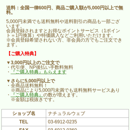
送料：全国一律600円、商品ご購入額が5,000円以上で無
料。
5,000円未満でも送料無料や送料割引の商品も一部ござ
います。
会員登録されますとお得なポイントサービス（1ポイン
ト＝1円換算）や特価購入などご利用いただけます。
※会員登録希望されない方、非会員の方でもご注文でき
ます。
【ご購入特典】
▼3,000円以上のご注文で
・代引便、NP後払い手数料無料
・
『ご購入特典』もらえます
▼さらに5,000円以上で
・全商品送料無料！
※商品により5,000円未満でも送料無料サービスあり
・
『ご購入特典』
の数が増えます。
※金額は税抜きです。
ショップ名
ナチュラルウェブ
TEL
03-6912-0235