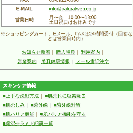
FAX
03-6912-0360
E-MAIL
info@naturalweb.co.jp
月〜金 10:00〜18:00
営業日時
土日祝日はお休みです
※ショッピングカート、Eメール、FAXは24時間受付（回答な
どは営業日時内）
お知らせ新着
｜
購入特典
｜
利用案内
｜
営業案内
｜
美容健康情報
｜
メール電話注文
スキンケア情報
■上手な洗顔方法
｜
■肌荒れに塩素除去
■肌のしみ
｜
■紫外線
｜
■紫外線対策
■肌バリア機能
｜
■肌バリア機能を守る
■保湿セラミド記事一覧