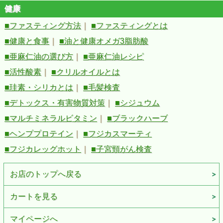
健康
■ファスティング方法
｜
■ファスティングとは
■健康と食事
｜
■油と健康オメガ3脂肪酸
■亜麻仁油の選び方
｜
■亜麻仁油レシピ
■活性酸素
｜
■クリルオイルとは
■珪素・シリカとは
｜
■毛髪検査
■デトックス・有害物質対策
｜
■シジュウム
■マルチミネラルビタミン
｜
■ブラックハーブ
■ヘンププロテイン
｜
■フジカスマーティ
■フジカレッグホット
｜
■子宮頸がん検査
お店のトップへ戻る
カートを見る
マイページへ