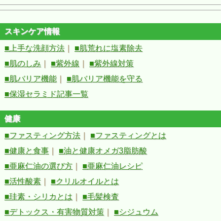
スキンケア情報
■上手な洗顔方法
｜
■肌荒れに塩素除去
■肌のしみ
｜
■紫外線
｜
■紫外線対策
■肌バリア機能
｜
■肌バリア機能を守る
■保湿セラミド記事一覧
健康
■ファスティング方法
｜
■ファスティングとは
■健康と食事
｜
■油と健康オメガ3脂肪酸
■亜麻仁油の選び方
｜
■亜麻仁油レシピ
■活性酸素
｜
■クリルオイルとは
■珪素・シリカとは
｜
■毛髪検査
■デトックス・有害物質対策
｜
■シジュウム