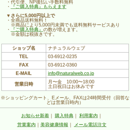
・代引便、NP後払い手数料無料
・
『ご購入特典』もらえます
▼さらに5,000円以上で
・全商品送料無料！
※商品により5,000円未満でも送料無料サービスあり
・
『ご購入特典』
の数が増えます。
※金額は税抜きです。
ショップ名
ナチュラルウェブ
TEL
03-6912-0235
FAX
03-6912-0360
E-MAIL
info@naturalweb.co.jp
月〜金 10:00〜18:00
営業日時
土日祝日はお休みです
※ショッピングカート、Eメール、FAXは24時間受付（回答な
どは営業日時内）
お知らせ新着
｜
購入特典
｜
利用案内
｜
営業案内
｜
美容健康情報
｜
メール電話注文