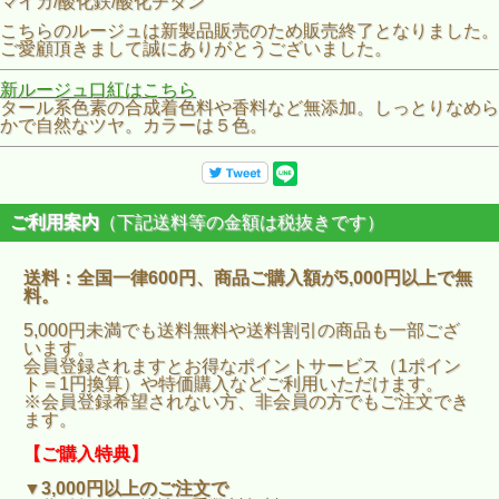
マイカ/酸化鉄/酸化チタン
こちらのルージュは新製品販売のため販売終了となりました。
ご愛顧頂きまして誠にありがとうございました。
新ルージュ口紅はこちら
タール系色素の合成着色料や香料など無添加。しっとりなめら
かで自然なツヤ。カラーは５色。
ご利用案内
（下記送料等の金額は税抜きです）
送料：全国一律600円、商品ご購入額が5,000円以上で無
料。
5,000円未満でも送料無料や送料割引の商品も一部ござ
います。
会員登録されますとお得なポイントサービス（1ポイン
ト＝1円換算）や特価購入などご利用いただけます。
※会員登録希望されない方、非会員の方でもご注文でき
ます。
【ご購入特典】
▼3,000円以上のご注文で