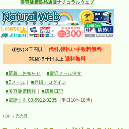
美容健康良品通販ナチュラルウェブ
代引,後払い手数料無料
(税抜)３千円以上
送料無料
(税抜)５千円以上
■新着・お知らせ
｜
■電話メール注文
■Eメール
｜
■登録・ログイン
■美容健康情報
｜
■店長日記
■電話する 03-6912-0235
（平日10〜18時）
TOP
完売品
>