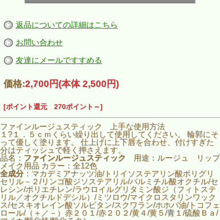
返品についての詳細はこちら
お問い合わせ
友達にメールですすめる
価格:
2,700円
(本体 2,500円)
[ポイント還元 270ポイント～]
ファインルージュスティック 上手な使用方法
１?１．５ｃｍくらい繰り出して使用してください。 輪郭にそ
って優しく塗ります。 仕上げに上下唇を合わせ、付けすぎた
分はティッシュで軽く押さえます。
品名：
ファイン
ルージュ
スティック
用途：ルージュ リップ
メイク用品 カラー：全12色
全成分
：マカデミアナッツ油/トリイソステアリン酸ポリグリ
セリル－２/リンゴ酸ジソステアリル/パルミチル酸オクチル/セ
レシン/ポリエチレン/ラウロイルグリタミン酸ジ（フィトステ
リル／オクチルドデシル）/ミツロウ/マイクロスタリンワック
ス/セスキオレイン酸ソルビタン/スクワラン/ホホバ油/トコフェ
ロール/（＋／－）赤２０１/赤２０２/黄４/黄５/青１/硫酸Ｂａ/