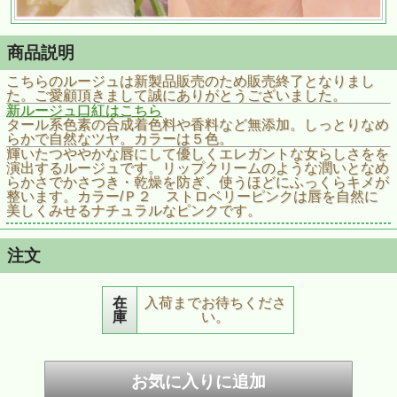
商品説明
こちらのルージュは新製品販売のため販売終了となりまし
た。ご愛顧頂きまして誠にありがとうございました。
新ルージュ口紅はこちら
タール系色素の合成着色料や香料など無添加。しっとりなめ
らかで自然なツヤ。カラーは５色。
輝いたつややかな唇にして優しくエレガントな女らしさをを
演出するルージュです。リップクリームのような潤いとなめ
らかさでかさつき・乾燥を防ぎ、使うほどにふっくらキメが
整います。カラー/Ｐ２ ストロベリーピンクは唇を自然に
美しくみせるナチュラルなピンクです。
注文
在
入荷までお待ちくださ
庫
い。