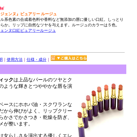
EW
ジェンヌ』ピュアリー ルージュ
ール系色素の合成着色料や香料など無添加の唇に優しい口紅。しっとり
めらか。リップに自然なツヤを与えます。ルージュのカラーは５色。
ジェンヌ口紅ピュアリールージュ
明
｜
使用方法
｜
仕様・成分
｜
ィック
は上品なパールのツヤとク
のような輝きとつややかな唇を演
ベースにホホバ油・スクワランな
だから伸びがよく、リップクリー
らかさでかさつき・乾燥を防ぎ、
メが整います。
は女らしさを演出する優しくエレ