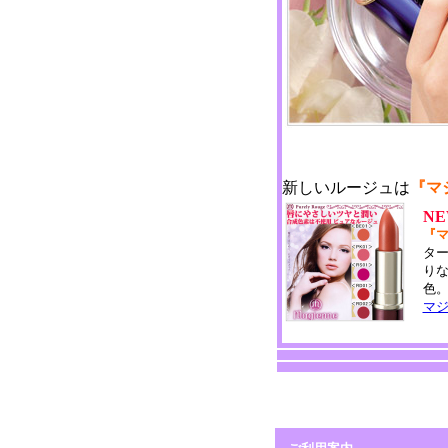
新しいルージュは
『マ
N
『マ
タ
り
色
マ