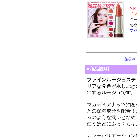
N
『マ
タ
な
マ
商品説
■商品説明
ファインルージュステ
リアな発色が水しぶき
出する
ルージュ
です。
マカデミアナッツ油を
どの保湿成分を配合！
ムのような潤いとなめ
使うほどにふっくらキ
カラーバリエーション