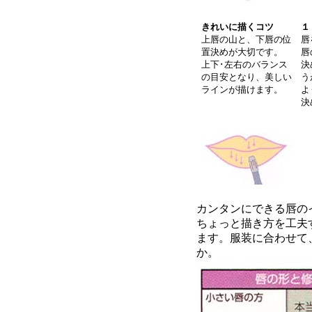
きれいに描くコツ
１
上唇の山と、下唇の位
唇
置決めが大切です。
唇
上下･左右のバランス
決
の目安となり、美しい
う
ラインが描けます。
よ
決
カンタンにできる唇の
ちょっと描き方を工夫
ます。服装に合わせて
か。