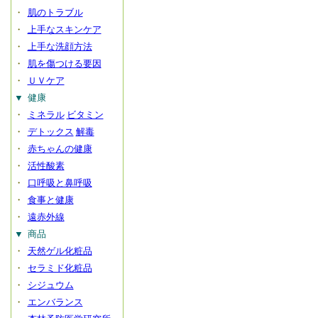
・
肌のトラブル
・
上手なスキンケア
・
上手な洗顔方法
・
肌を傷つける要因
・
ＵＶケア
▼
健康
・
ミネラル
ビタミン
・
デトックス
解毒
・
赤ちゃんの健康
・
活性酸素
・
口呼吸と鼻呼吸
・
食事と健康
・
遠赤外線
▼
商品
・
天然ゲル化粧品
・
セラミド化粧品
・
シジュウム
・
エンバランス