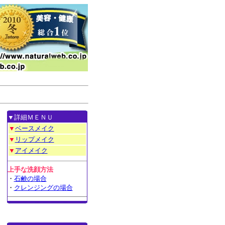
▼詳細ＭＥＮＵ
▼
ベースメイク
▼
リップメイク
▼
アイメイク
上手な洗顔方法
・
石鹸の場合
・
クレンジングの場合