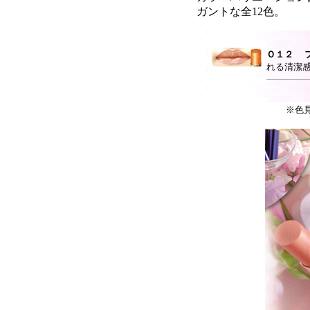
ガントな全12色。
Ｏ１２
れる清潔
※色