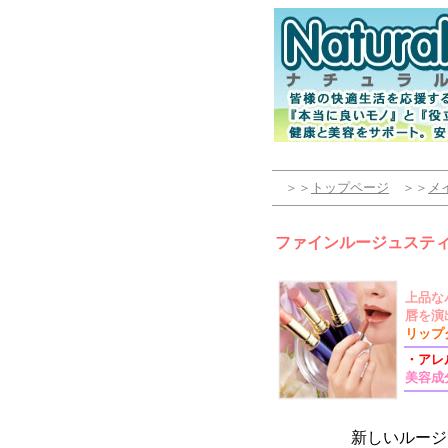
＞＞
トップページ
＞＞
メ
ファインルージュステ
上品な
唇を演
リップ
・アレ
美容成
新しいルージ