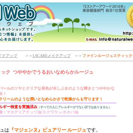
イクアップ
＞＞
LSCAREメイクアップ
＞＞
ファインルージュスティック
ィック
つややかでうるおいなめらかルージュ
パールのツヤとクリアな発色が水しぶきのような輝きとつややかな
出！
クリームのような潤いとなめらかさで乾燥からも守ります！
ルギー検査を実施済み
（すべての人にアレルギーがでない訳ではありません）
分：
マカデミアナッツ油/スクワラン/ホホバ油
ュは
『マジェンヌ』ピュアリー ルージュ
です。