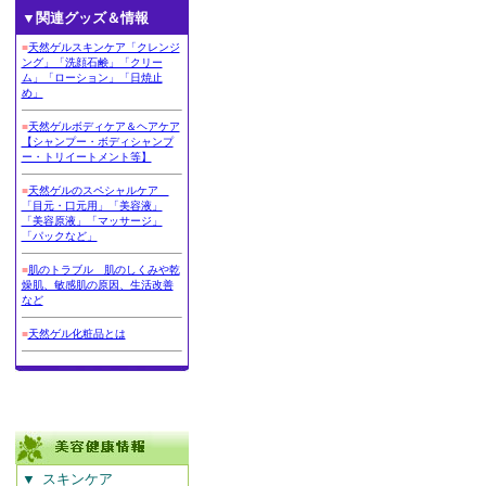
▼関連グッズ＆情報
■
天然ゲルスキンケア「クレンジ
ング」「洗顔石鹸」「クリー
ム」「ローション」「日焼止
め」
■
天然ゲルボディケア＆ヘアケア
【シャンプー・ボディシャンプ
ー・トリイートメント等】
■
天然ゲルのスペシャルケア
「目元・口元用」「美容液」
「美容原液」「マッサージ」
「パックなど」
■
肌のトラブル 肌のしくみや乾
燥肌、敏感肌の原因、生活改善
など
■
天然ゲル化粧品とは
▼
スキンケア