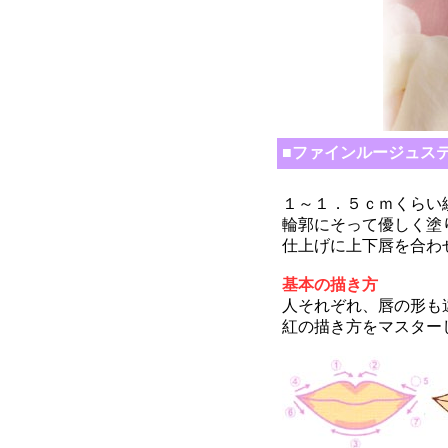
■ファイン
ルージュ
ス
１～１．５ｃｍくらい
輪郭にそって優しく塗
仕上げに上下唇を合わ
基本の描き方
人それぞれ、唇の形も
紅の描き方をマスター