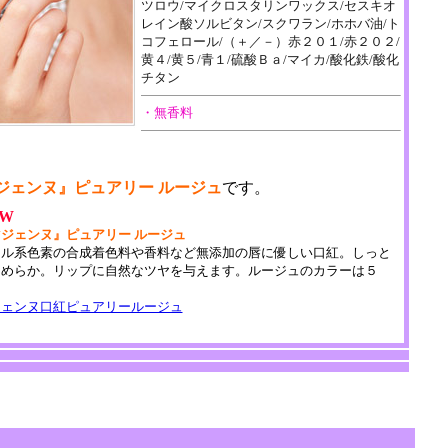
ツロウ/マイクロスタリンワックス/セスキオ
レイン酸ソルビタン/スクワラン/ホホバ油/ト
コフェロール/（＋／－）赤２０１/赤２０２/
黄４/黄５/青１/硫酸Ｂａ/マイカ/酸化鉄/酸化
チタン
・無香料
ジェンヌ』ピュアリー ルージュ
です。
EW
ジェンヌ』ピュアリー ルージュ
ール系色素の合成着色料や香料など無添加の唇に優しい口紅。しっと
なめらか。リップに自然なツヤを与えます。ルージュのカラーは５
。
ジェンヌ口紅ピュアリールージュ