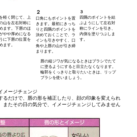
２
３
を軽く閉じて、上
四隅のポイントを結
口角にもポイントを置
の山を左右対称に
ぶようにして左右対
きます。最初にきっち
めます。下唇のほ
称にラインを引き、
りと四隅のポイントを
がやや厚めになる
内側を塗りつぶしま
決めておくことで、ラ
うに下唇の位置を
す。
インも引きやすく、口
めます。
角や上唇の山が引き締
まります。
唇の縦ジワが気になるときはブラシでたて
に塗るようにすると目立たなくなります。
輪郭をくっきりと取りたいときは、リップ
ブラシを使いましょう。
イメージチェンジ
するだけで、唇の形を補正したり、顔の印象を変えられ
、またその日の気分で、イメージチェンジしてみません