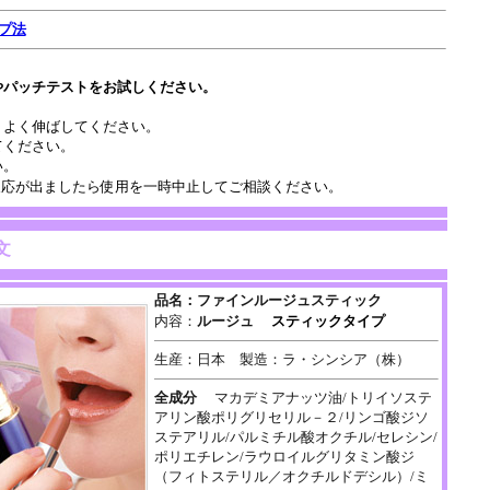
プ法
やパッチテストをお試しください。
、よく伸ばしてください。
てください。
い。
反応が出ましたら使用を一時中止してご相談ください。
文
品名：
ファインルージュスティック
内容：
ルージュ
スティックタイプ
生産：日本 製造：ラ・シンシア（株）
全成分
マカデミアナッツ油/トリイソステ
アリン酸ポリグリセリル－２/リンゴ酸ジソ
ステアリル/パルミチル酸オクチル/セレシン/
ポリエチレン/ラウロイルグリタミン酸ジ
（フィトステリル／オクチルドデシル）/ミ