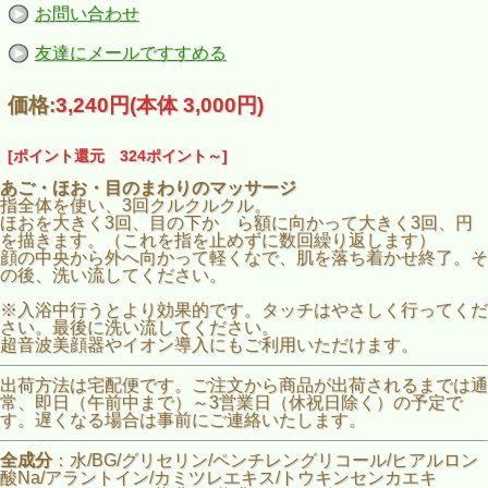
お問い合わせ
友達にメールですすめる
価格:
3,240円
(本体 3,000円)
[ポイント還元 324ポイント～]
あご・ほお・目のまわりのマッサージ
指全体を使い、3回クルクルクル。
ほおを大きく3回、目の下か ら額に向かって大きく3回、円
を描きます。（これを指を止めずに数回繰り返します）
顔の中央から外へ向かって軽くなで、肌を落ち着かせ終了。そ
の後、洗い流してください。
※入浴中行うとより効果的です。タッチはやさしく行ってくだ
さい。最後に洗い流してください。
超音波美顔器やイオン導入にもご利用いただけます。
出荷方法は宅配便です。ご注文から商品が出荷されるまでは通
常、即日（午前中まで）～3営業日（休祝日除く）の予定で
す。遅くなる場合は事前にご連絡いたします。
全成分
：水/BG/グリセリン/ペンチレングリコール/ヒアルロン
酸Na/アラントイン/カミツレエキス/トウキンセンカエキ