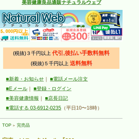
美容健康良品通販ナチュラルウェブ
代引,後払い手数料無料
(税抜)３千円以上
送料無料
(税抜)５千円以上
■新着・お知らせ
｜
■電話メール注文
■Eメール
｜
■登録・ログイン
■美容健康情報
｜
■店長日記
■電話する 03-6912-0235
（平日10〜18時）
TOP
完売品
>