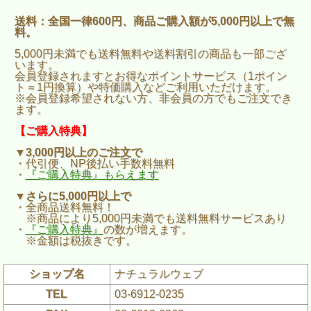
送料：全国一律600円、商品ご購入額が5,000円以上で無
料。
5,000円未満でも送料無料や送料割引の商品も一部ござ
います。
会員登録されますとお得なポイントサービス（1ポイン
ト＝1円換算）や特価購入などご利用いただけます。
※会員登録希望されない方、非会員の方でもご注文でき
ます。
【ご購入特典】
▼3,000円以上のご注文で
・代引便、NP後払い手数料無料
・
『ご購入特典』もらえます
▼さらに5,000円以上で
・全商品送料無料！
※商品により5,000円未満でも送料無料サービスあり
・
『ご購入特典』
の数が増えます。
※金額は税抜きです。
ショップ名
ナチュラルウェブ
TEL
03-6912-0235