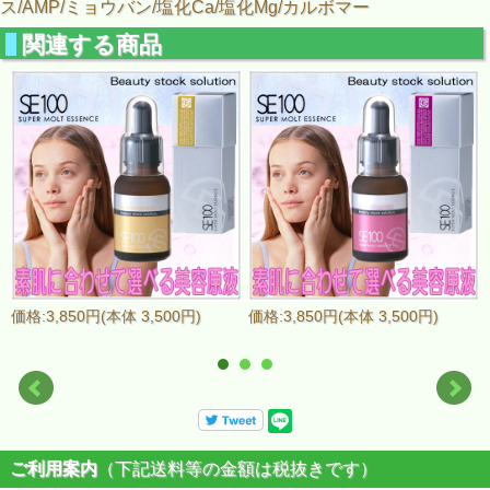
ス/AMP/ミョウバン/塩化Ca/塩化Mg/カルボマー
関連する商品
価格:3,850円(本体 3,500円)
価格:3,850円(本体 3,500円)
ご利用案内
（下記送料等の金額は税抜きです）