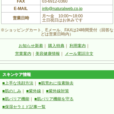
FAX
03-6912-0360
E-MAIL
info@naturalweb.co.jp
月〜金 10:00〜18:00
営業日時
土日祝日はお休みです
※ショッピングカート、Eメール、FAXは24時間受付（回答な
どは営業日時内）
お知らせ新着
｜
購入特典
｜
利用案内
｜
営業案内
｜
美容健康情報
｜
メール電話注文
スキンケア情報
■上手な洗顔方法
｜
■肌荒れに塩素除去
■肌のしみ
｜
■紫外線
｜
■紫外線対策
■肌バリア機能
｜
■肌バリア機能を守る
■保湿セラミド記事一覧