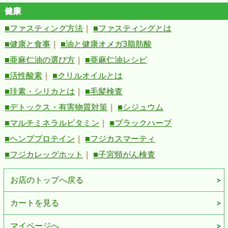
健康
■ファスティング方法
｜
■ファスティングとは
■健康と食事
｜
■油と健康オメガ3脂肪酸
■亜麻仁油の選び方
｜
■亜麻仁油レシピ
■活性酸素
｜
■クリルオイルとは
■珪素・シリカとは
｜
■毛髪検査
■デトックス・有害物質対策
｜
■シジュウム
■マルチミネラルビタミン
｜
■ブラックハーブ
■ヘンププロテイン
｜
■フジカスマーティ
■フジカレッグホット
｜
■子宮頸がん検査
お店のトップへ戻る
カートを見る
マイページへ