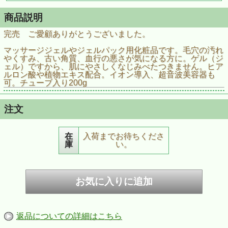
商品説明
完売 ご愛顧ありがとうございました。
マッサージジェルやジェルパック用化粧品です。毛穴の汚れ
やくすみ、古い角質、血行の悪さが気になる方に。ゲル（ジ
ェル）ですから、肌にやさしくなじみべたつきません。ヒア
ルロン酸や植物エキス配合。イオン導入、超音波美容器も
可。チューブ入り200g
注文
在
入荷までお待ちくださ
庫
い。
返品についての詳細はこちら