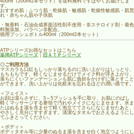
400ml（200ml2本セット）を送料無料ですばやくお届けしま
す。
おすすめ肌：ふつう肌・乾燥肌・敏感肌・乾燥性敏感肌・肌荒
れ・赤ちゃん肌や子供肌
・無香料・石油合成界面活性剤不使用・非ステロイド剤・着色
料無添加、パラベン非配合。
徳用プッシュボトル400ml（200ml2本セット）
ATPシリーズお得なセットはこちら
薬用ATPシリーズ
｜
旧ＡＴＰシリーズ
◎
ご利用方法
マスカラも口紅もしっかり落ちるのに洗い上がりはしっとり、
もちもちです。軽くなじませるだけでメイク料が浮き上がり、
落ちにくいファンデーションも肌に負担をかけずに落とすこと
ができます。洗い上がりは化粧水を忘れるほどの潤い感です。
＜フェイス＞
お顔は濡らさずに、3～5プッシュを手に取り、お肌にのばし
軽くマッサージする要領で汚れやメイクになじませます。水ま
たはぬるま湯を含ませて軽く泡立ててさらになじませたあと、
やさしく充分にすすぎます。清潔なタオルでおさえるようにし
てふきとってください。
＜ボディ＞
ボディタオル等に少量のぬるま湯を含ませ白く泡立つようにし