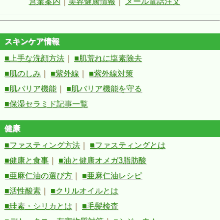
営業案内
｜
美容健康情報
｜
メール電話注文
スキンケア情報
■上手な洗顔方法
｜
■肌荒れに塩素除去
■肌のしみ
｜
■紫外線
｜
■紫外線対策
■肌バリア機能
｜
■肌バリア機能を守る
■保湿セラミド記事一覧
健康
■ファスティング方法
｜
■ファスティングとは
■健康と食事
｜
■油と健康オメガ3脂肪酸
■亜麻仁油の選び方
｜
■亜麻仁油レシピ
■活性酸素
｜
■クリルオイルとは
■珪素・シリカとは
｜
■毛髪検査