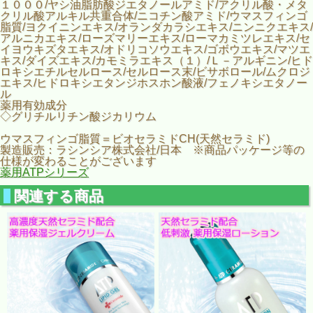
１０００/ヤシ油脂肪酸ジエタノールアミド/アクリル酸・メタ
クリル酸アルキル共重合体/ニコチン酸アミド/ウマスフィンゴ
脂質/ヨクイニンエキス/オランダカラシエキス/ニンニクエキス/
アルニカエキス/ローズマリーエキス/ローマカミツレエキス/セ
イヨウキズタエキス/オドリコソウエキス/ゴボウエキス/マツエ
キス/ダイズエキス/カモミラエキス（１）/Ｌ－アルギニン/ヒド
ロキシエチルセルロース/セルロース末/ビサボロール/ムクロジ
エキス/ヒドロキシエタンジホスホン酸液/フェノキシエタノー
ル
薬用有効成分
◇グリチルリチン酸ジカリウム
ウマスフィンゴ脂質＝ビオセラミドCH(天然セラミド)
製造販売：ラシンシア株式会社/日本 ※商品パッケージ等の
仕様が変わることがございます
薬用ATPシリーズ
関連する商品