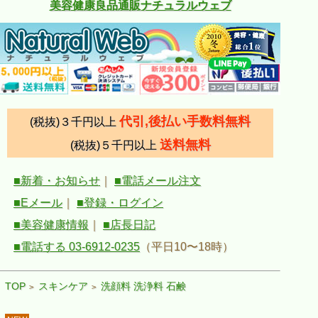
美容健康良品通販ナチュラルウェブ
代引,後払い手数料無料
(税抜)３千円以上
送料無料
(税抜)５千円以上
■新着・お知らせ
｜
■電話メール注文
■Eメール
｜
■登録・ログイン
■美容健康情報
｜
■店長日記
■電話する 03-6912-0235
（平日10〜18時）
TOP
スキンケア
洗顔料 洗浄料 石鹸
>
>