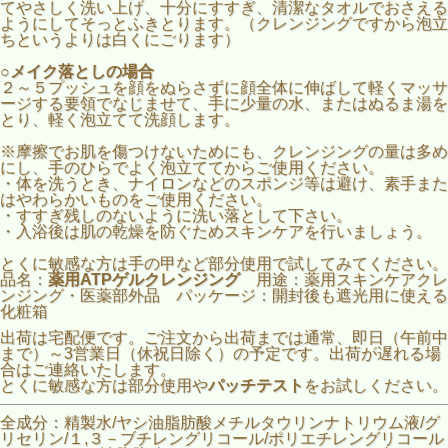
てやさしく洗い上げ、十分にすすぎ、清潔なタオルでおさえる
ようにしてそっとふきとります。（クレンジングですから泡立
ちというよりは白くにごります）
○
メイク落としの場合
２～５プッシュを顔をぬらさずに顔全体に伸ばして軽くマッサ
ージする要領でなじませて、手に少量の水、またはぬるま湯を
とり、軽く泡立てて洗顔します。
※摩擦でお肌を傷つけないためにも、クレンジングの量は多め
にし、手のひらでよく泡立ててからご使用ください。
・体を洗うとき、ナイロンなどのスポンジ等は避け、素手また
はやわらかいものをご使用ください。
・すすぎ残しのないように洗い落として下さい。
・入浴後は肌の乾燥を防ぐためスキンケアを行いましょう。
とくに敏感な方は手の甲など部分使用で試してみてください。
品名：
薬用ATPゲルクレンジング
用途：薬用スキンケアクレ
ンジング・医薬部外品 パッケージ：開封後も遮光用に使える
化粧箱
出荷は宅配便です。ご注文から出荷までは通常、即日（午前中
まで）～3営業日（休祝日除く）の予定です。出荷が遅れる場
合はご連絡いたします。
とくに敏感な方は部分使用や
パッチテスト
をお試しください。
全成分：精製水/ヤシ油脂肪酸メチルタウリンナトリウム液/グ
リセリン/１,３－ブチレングリコール/ポリエチレングリコール