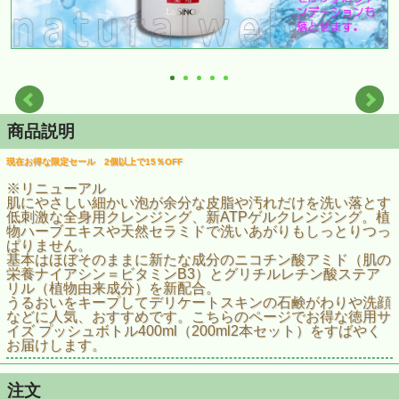
商品説明
現在お得な限定セール 2個以上で15％OFF
※リニューアル
肌にやさしい細かい泡が余分な皮脂や汚れだけを洗い落とす
低刺激な全身用クレンジング、新ATPゲルクレンジング。植
物ハーブエキスや天然セラミドで洗いあがりもしっとりつっ
ぱりません。
基本はほぼそのままに新たな成分のニコチン酸アミド（肌の
栄養ナイアシン＝ビタミンB3）とグリチルレチン酸ステア
リル（植物由来成分）を新配合。
うるおいをキープしてデリケートスキンの石鹸がわりや洗顔
などに人気、おすすめです。こちらのページでお得な徳用サ
イズ プッシュボトル400ml（200ml2本セット）をすばやく
お届けします。
注文