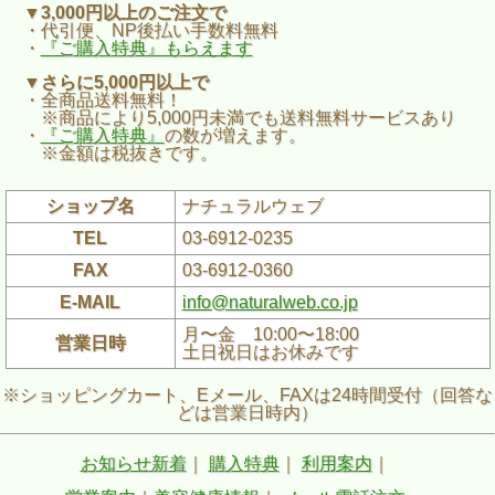
▼3,000円以上のご注文で
・代引便、NP後払い手数料無料
・
『ご購入特典』もらえます
▼さらに5,000円以上で
・全商品送料無料！
※商品により5,000円未満でも送料無料サービスあり
・
『ご購入特典』
の数が増えます。
※金額は税抜きです。
ショップ名
ナチュラルウェブ
TEL
03-6912-0235
FAX
03-6912-0360
E-MAIL
info@naturalweb.co.jp
月〜金 10:00〜18:00
営業日時
土日祝日はお休みです
※ショッピングカート、Eメール、FAXは24時間受付（回答な
どは営業日時内）
お知らせ新着
｜
購入特典
｜
利用案内
｜