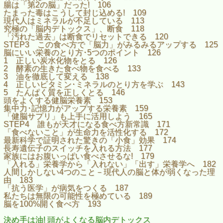
腸は「第2の脳」だった! 106
たまった毒はこうして封じ込める! 109
現代人はミネラルが不足している 113
究極の「脳内デトックス」、断食 118
「汚れた過去」は断食でリセットできる 120
STEP3 この食べ方で「脳力」がみるみるアップする 125
脳にいい栄養のとり方･5つのポイント 126
1 正しい炭水化物をとる 126
2 酵素の生きた食べ物を食べる 133
3 油を徹底して変える 138
4 正しいビタミン･ミネラルのとり方を学ぶ 143
5 たんぱく質を正しくとる 146
頭をよくする健脳栄養素 153
集中力･記憶力がアップする栄養素 159
「健脳サプリ」も上手に活用しよう 165
STEP4 誰もが天才になる食べ方新常識 171
「食べないこと」が生命力を活性化する 172
最新科学で証明された驚きの「小食」効果 174
長寿遺伝子のスイッチを入れる方法 177
家族にはお腹いっぱい食べさせるな! 179
「入れる」栄養学から「入れない」「出す」栄養学へ 182
人間しかしない4つのこと－現代人の脳と体が弱くなった理
由 183
「抗う医学」が病気をつくる 187
私たちは無限の可能性を極めている 189
脳を100%開く食べ方 193
決め手は油! 頭がよくなる脳内デトックス