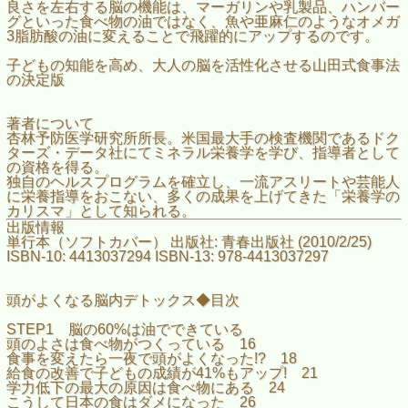
良さを左右する脳の機能は、マーガリンや乳製品、ハンバー
グといった食べ物の油ではなく、魚や亜麻仁のようなオメガ
3脂肪酸の油に変えることで飛躍的にアップするのです。
子どもの知能を高め、大人の脳を活性化させる山田式食事法
の決定版
著者について
杏林予防医学研究所所長。米国最大手の検査機関であるドク
ターズ・データ社にてミネラル栄養学を学び、指導者として
の資格を得る。
独自のヘルスプログラムを確立し、一流アスリートや芸能人
に栄養指導をおこない、多くの成果を上げてきた「栄養学の
カリスマ」として知られる。
出版情報
単行本（ソフトカバー） 出版社: 青春出版社 (2010/2/25)
ISBN-10: 4413037294 ISBN-13: 978-4413037297
頭がよくなる脳内デトックス◆目次
STEP1 脳の60%は油でできている
頭のよさは食べ物がつくっている 16
食事を変えたら一夜で頭がよくなった!? 18
給食の改善で子どもの成績が41%もアップ! 21
学力低下の最大の原因は食べ物にある 24
こうして日本の食はダメになった 26