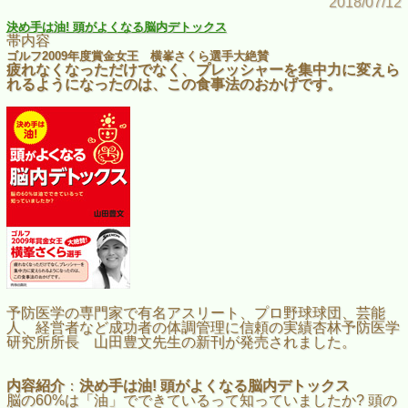
2018/07/12
決め手は油! 頭がよくなる脳内デトックス
帯内容
ゴルフ2009年度賞金女王 横峯さくら選手大絶賛
疲れなくなっただけでなく、プレッシャーを集中力に変えら
れるようになったのは、この食事法のおかげです。
予防医学の専門家で有名アスリート、プロ野球球団、芸能
人、経営者など成功者の体調管理に信頼の実績杏林予防医学
研究所所長 山田豊文先生の新刊が発売されました。
内容紹介
：
決め手は油! 頭がよくなる脳内デトックス
脳の60%は「油」でできているって知っていましたか? 頭の