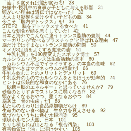
「油」を変えれば脳が変わる! 28
妊娠中･授乳中の食事が子どもに与える影響 31
頭がいい理由は遺伝ではなかった! 32
大人より影響を受けやすい子どもの脳 34
今こそ「脳内デトックス」を! 36
STEP2 脳をデトックスする食べ方 41
こんな朝食が頭を悪くしていた! 42
日本と海外でこんなに違うトランス脂肪の規制 44
マーガリンが“食べるプラスチック”と呼ばれる理由 47
脳だけではすまないトランス脂肪の問題 50
オメガ3は頭をよくする魔法の油! 51
「牛乳礼賛」を180度変えたスポック博士 57
カルシウム･バランスは生命活動の基本 60
「カルシウム不足でイライラする」の本当の意味 62
意識すべきはマグネシウムの摂取だ! 66
牛乳を飲むことのメリットとデメリット 69
牛乳以外のものでカルシウムをとるほうが効率的 74
ヒントは伝統的な和食のなかにある 76
「砂糖＝脳のエネルギー」と思っていませんか? 79
砂糖のとりすぎでストレスに弱くなる!? 82
頭がよくなるおやつ、悪くなるおやつ 84
脳灰は「骨の虫歯」だ! 88
私たちのまわりは食品添加物だらけ 89
生命力のない食べ物は、生命力を衰えさせる 92
気づかないうちに進む水銀汚染 95
環境ホルモン大国、日本 101
ちりも積もれば山となる「複合汚染」 103
有害物質は「油」に溶けやすい 105