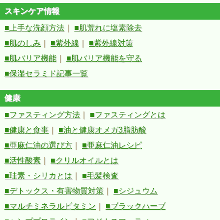
スキンケア情報
■上手な洗顔方法
｜
■肌荒れに塩素除去
■肌のしみ
｜
■紫外線
｜
■紫外線対策
■肌バリア機能
｜
■肌バリア機能を守る
■保湿セラミド記事一覧
健康
■ファスティング方法
｜
■ファスティングとは
■健康と食事
｜
■油と健康オメガ3脂肪酸
■亜麻仁油の選び方
｜
■亜麻仁油レシピ
■活性酸素
｜
■クリルオイルとは
■珪素・シリカとは
｜
■毛髪検査
■デトックス・有害物質対策
｜
■シジュウム
■マルチミネラルビタミン
｜
■ブラックハーブ