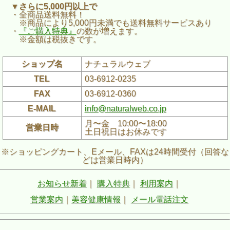
▼さらに5,000円以上で
・全商品送料無料！
※商品により5,000円未満でも送料無料サービスあり
・
『ご購入特典』
の数が増えます。
※金額は税抜きです。
ショップ名
ナチュラルウェブ
TEL
03-6912-0235
FAX
03-6912-0360
E-MAIL
info@naturalweb.co.jp
月〜金 10:00〜18:00
営業日時
土日祝日はお休みです
※ショッピングカート、Eメール、FAXは24時間受付（回答な
どは営業日時内）
お知らせ新着
｜
購入特典
｜
利用案内
｜
営業案内
｜
美容健康情報
｜
メール電話注文