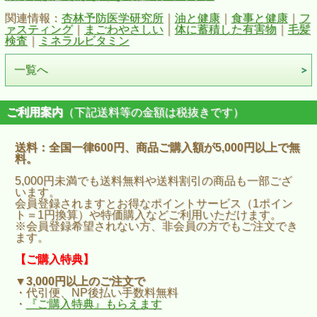
関連情報：
杏林予防医学研究所
｜
油と健康
｜
食事と健康
｜
フ
ァスティング
｜
まごわやさしい
｜
体に蓄積した有害物
｜
毛髪
検査
｜
ミネラルビタミン
一覧へ
ご利用案内
（下記送料等の金額は税抜きです）
送料：全国一律600円、商品ご購入額が5,000円以上で無
料。
5,000円未満でも送料無料や送料割引の商品も一部ござ
います。
会員登録されますとお得なポイントサービス（1ポイン
ト＝1円換算）や特価購入などご利用いただけます。
※会員登録希望されない方、非会員の方でもご注文でき
ます。
【ご購入特典】
▼3,000円以上のご注文で
・代引便、NP後払い手数料無料
・
『ご購入特典』もらえます