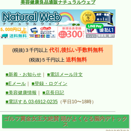
美容健康良品通販ナチュラルウェブ
代引,後払い手数料無料
(税抜)３千円以上
送料無料
(税抜)５千円以上
■新着・お知らせ
｜
■電話メール注文
■Eメール
｜
■登録・ログイン
■美容健康情報
｜
■店長日記
■電話する 03-6912-0235
（平日10〜18時）
ゴルフ賞金女王大絶賛 頭がよくなる脳内デトック
ス