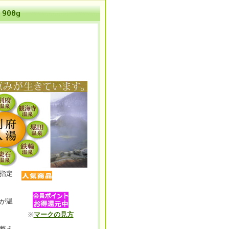
900g
指定
が温
※
マークの見方
整え