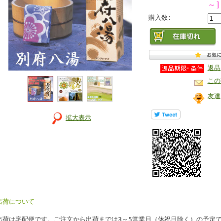
～]
購入数:
返品
この
友達
拡大表示
出荷について
出荷は宅配便です。ご注文から出荷までは3～5営業日（休祝日除く）の予定