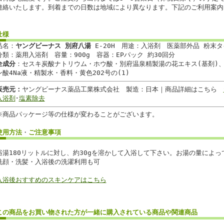
連絡いたします。到着までの日数は地域により異なります。下記のご利用案内
仕様
品名：
ヤングビーナス 別府八湯
E-20H 用途：入浴剤 医薬部外品 粉末タ
分類：薬用入浴剤 容量：900g 容器：EPパック 約30回分
全成分
：セスキ炭酸ナトリウム・ホウ酸・別府温泉精製湯の花エキス(基剤)
ン酸4Na液・精製水・香料・黄色202号の(1)
販売元：
ヤングビーナス薬品工業株式会社 製造：日本｜商品詳細はこちら
入浴剤
･
塩素除去
※商品パッケージ等の仕様が変わることがございます。
使用方法
・
ご注意事項
浴湯180リットルに対し、約30gを溶かして入浴して下さい。お湯の量によ
洗顔・洗髪・入浴後の洗濯利用も可
入浴後おすすめのスキンケアはこちら
この商品を
お買い物
された方が
一緒に購入
されている商品や関連商品