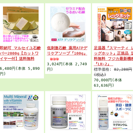
即納可 マルセイユ石鹸
低刺激石鹸 薬用ATPデ
足温器『スマーティ 
バー2000g【カットワ
リケアソープ『100g』
ッグホット』正規品 
イヤー付】送料無料
料無料 フジカ最新機
3,024円(本体 2,749
『LH‐2』
6,480円(本体 5,890
円)
標準価格:
82,280円
円)
(税込)
70,000円(本体
63,636円)