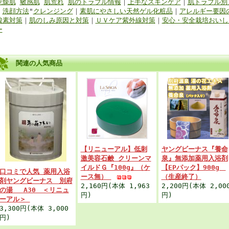
乾燥肌
敏感肌
肌荒れ
肌のトラブル情報
｜
上手なスキンケア
｜
肌トラブル別
・
洗顔方法
"
クレンジング
｜
素肌にやさしい天然ゲル化粧品
｜
アレルギー要因
酸素対策
｜
肌のしみ原因と対策
｜
ＵＶケア紫外線対策
｜
安心・安全栽培おいし
ー
関連の人気商品
【リニューアル】低刺
ヤングビーナス『養命
激美容石鹸 クリーンマ
泉』無添加薬用入浴剤
イルドＧ『100g』（ケ
【EPパック】900g
口コミで人気 薬用入浴
ース無）
（生産終了）
剤ヤングビーナス 別府
2,160円(本体 1,963
2,200円(本体 2,00
の湯 A30 ＜リニュ
円)
円)
ーアル＞
3,300円(本体 3,000
円)