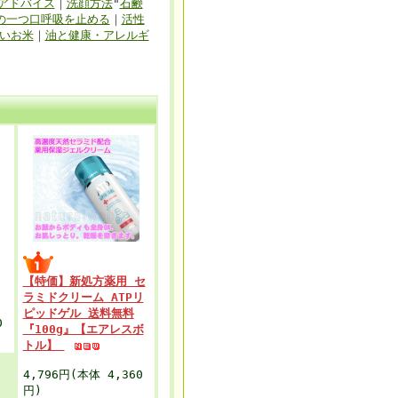
アドバイス
｜
洗顔方法
"
石鹸
の一つ口呼吸を止める
｜
活性
いお米
｜
油と健康・アレルギ
【特価】新処方薬用 セ
ラミドクリーム ATPリ
ピッドゲル 送料無料
0
『100g』【エアレスボ
トル】
4,796円(本体 4,360
円)