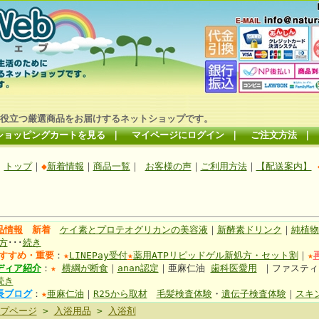
役立つ厳選商品をお届けするネットショップです。
ショッピングカートを見る
｜
マイページにログイン
｜
ご注文方法
｜
トップ
｜
◆
新着情報
｜
商品一覧
｜
お客様の声
｜
ご利用方法
｜
【配送案内】
品情報
新着
ケイ素とプロテオグリカンの美容液
｜
新酵素ドリンク
｜
純植物
方
･･･
続き
すすめ・重要
：
★
LINEPay受付
★
薬用ATPリピッドゲル新処方・セット割
｜
★
ディア紹介
：
★
横綱が断食
｜
anan認定
｜亜麻仁油
歯科医愛用
｜ファステ
続き
長ブログ
：
★
亜麻仁油
｜
R25から取材
毛髪検査体験
・
遺伝子検査体験
｜
スキ
プページ
>
入浴用品
>
入浴剤