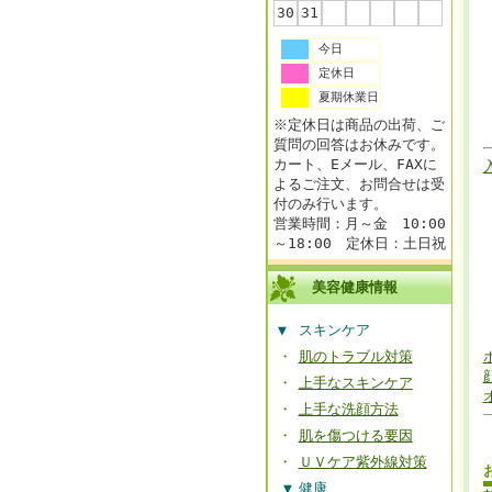
30
31
今日
定休日
夏期休業日
※定休日は商品の出荷、ご
質問の回答はお休みです。
カート、Eメール、FAXに
よるご注文、お問合せは受
付のみ行います。
営業時間：月～金 10:00
～18:00 定休日：土日祝
美容健康情報
▼
スキンケア
・
肌のトラブル対策
・
上手なスキンケア
・
上手な洗顔方法
・
肌を傷つける要因
・
ＵＶケア紫外線対策
▼
健康