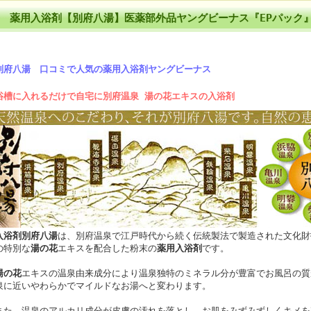
薬用入浴剤【別府八湯】医薬部外品ヤングビーナス『EPパック』
別府八湯 口コミで人気の薬用入浴剤ヤングビーナス
浴槽に入れるだけで自宅に別府温泉 湯の花エキスの入浴剤
入浴剤別府八湯
は、別府温泉で江戸時代から続く伝統製法で製造された文化財
の特別な
湯の花
エキスを配合した粉末の
薬用入浴剤
です。
湯の花
エキスの温泉由来成分により温泉独特のミネラル分が豊富でお風呂の質
泉に近いやわらかでマイルドなお湯へと変わります。
また、温泉のアルカリ成分が皮膚の汚れを落とし、お肌をみずみずしくキメを