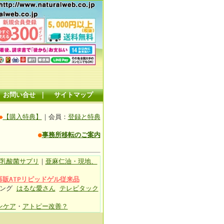
お問い合せ
｜
サイトマップ
◆
【購入特典】
｜会員：
登録と特典
●
事務所移転のご案内
乳酸菌サプリ
｜
亜麻仁油・現地、
再販ATPリピッドゲル従来品
ィング
はるな愛さん
テレビタック
ンケア
・
アトピー改善？