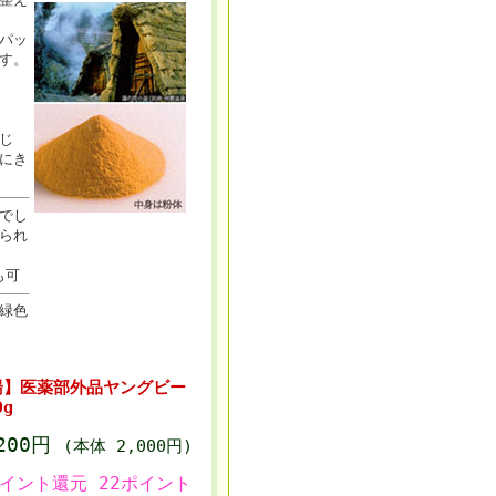
パッ
す。
じ
にき
でし
られ
も可
緑色
湯】医薬部外品ヤングビー
g
,200円
(本体 2,000円)
ポイント還元 22ポイント