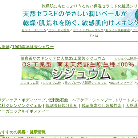
乾燥肌にもたっぷりうるおい保湿セラミド化粧品シリ
セラミドクリーム
/
セラミド化粧水
／
セラミドクレンジング
/
セラミド美容原液
/
セラ
ドとは
入浴剤
/
100%塩素除去シャワー
健康茶やスキンケアに人気OS工業製シジュウム
｜
シジュウム製品
シジュウム茶
/
シジュウム粒
/
鼻スプレー
/
入浴用シジュウム
/
OSスキンソープ
/
ボディケア
：
ボディソープ
,
低刺激石鹸
｜
ヘアケア
：
シャンプー
,
トリートメ
顔料クレンジングジェル
｜
低刺激日焼け止め
｜
残留塩素なし超酸性水
｜
天然系
オーガニックルイボスティー
おすすめの美容・健康情報