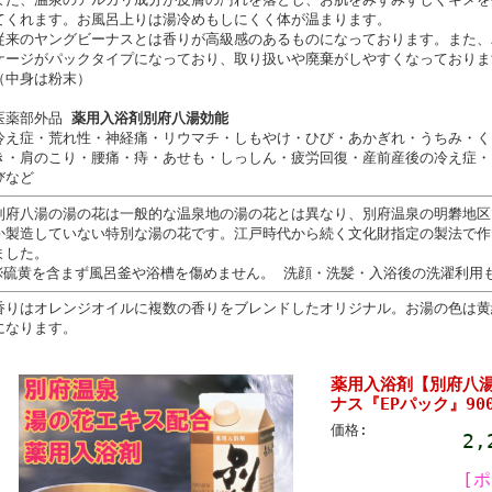
てくれます。お風呂上りは湯冷めもしにくく体が温まります。
従来のヤングビーナスとは香りが高級感のあるものになっております。また、
ケージがパックタイプになっており、取り扱いや廃棄がしやすくなっておりま
（中身は粉末）
医薬部外品
薬用入浴剤別府八湯効能
冷え症・荒れ性・神経痛・リウマチ・しもやけ・ひび・あかぎれ・うちみ・く
き・肩のこり・腰痛・痔・あせも・しっしん・疲労回復・産前産後の冷え症・
びなど
別府八湯の湯の花は一般的な温泉地の湯の花とは異なり、別府温泉の明礬地区
か製造していない特別な湯の花です。江戸時代から続く文化財指定の製法で作
ました。
※硫黄を含まず風呂釜や浴槽を傷めません。
洗顔・洗髪・入浴後の洗濯利用
香りはオレンジオイルに複数の香りをブレンドしたオリジナル。お湯の色は黄
になります。
薬用入浴剤【別府八
ナス『EPパック』900
価格:
2
[