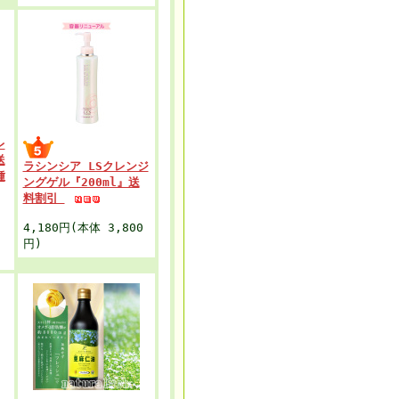
レ
送
ラシンシア LSクレンジ
種
ングゲル『200ml』送
料割引
4,180円(本体 3,800
円)