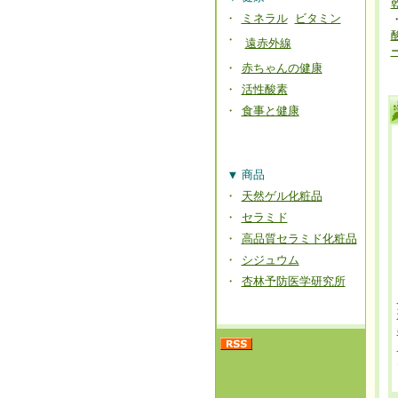
・
ミネラル
ビタミン
・
遠赤外線
・
赤ちゃんの健康
・
活性酸素
・
食事と健康
▼
商品
・
天然ゲル化粧品
・
セラミド
・
高品質セラミド化粧品
・
シジュウム
・
杏林予防医学研究所