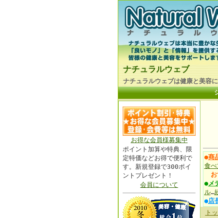
ナチュラルウェブ
ナチュラルウェブは健康と美容に
お得な会員様募集中
ポイント加算や特典、限
●
商
定特価などお得で便利で
食べ
す。新規登録で300ポイ
お
ントプレゼント！
●
メ
会員について
ル
…
●
店
トッ