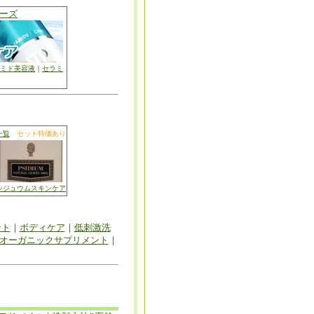
ーズ
ミド美容液
｜
セラミ
一覧
セット特価あり
シジュウムスキンケア
ント
｜
ボディケア
｜
低刺激洗
オーガニックサプリメント
｜